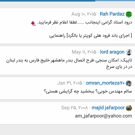
Aug 10, 2015
Rah Pardaz
درود استاد گرامی اینجانب ......لطفا اعلام نظر فرمایید.
[ اجرای باند فرود هلی کوپتر یا بالگرد] راهنمایی
May 11, 2015
lord aragon
تاپیک: امکان سنجی طرح اتصال بندر ماهشهر خلیج فارس به بندر لبنان
در در یای سرخ
Jan 31, 2015
omran_morteza70
سالم مهندس خوبی؟ ببخشید چه گرایشی هستی؟
Sep 25, 2008
majid jafarpoor
am_jafarpoor@yahoo.com