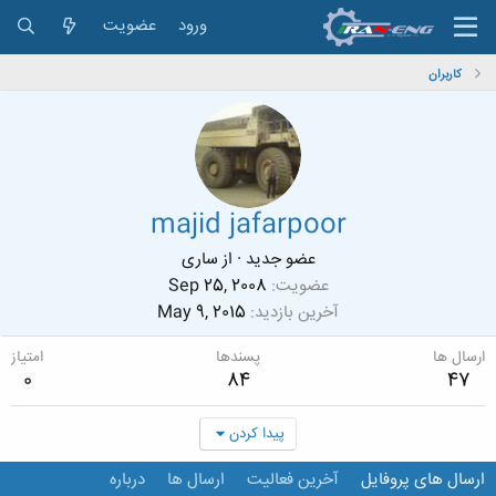
ورود
عضویت
کاربران
majid jafarpoor
عضو جدید
·
از
ساری
عضویت
Sep 25, 2008
آخرین بازدید
May 9, 2015
ارسال ها
پسندها
امتیاز
0
84
47
پیدا کردن
ارسال های پروفایل
آخرین فعالیت
ارسال ها
درباره