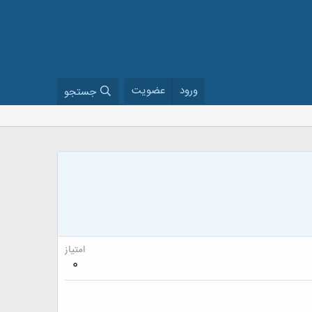
ورود
عضویت
جستجو
امتیاز
0