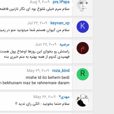
Aug 9, 2009
prs.13sps
سلام سرم خیلی شلوغ بود ای نگار نازنین فاطمه - یادگار اخرین فاطمه
Jul 22, 2009
keyvan_vp
K
سلام من کیوان هستم شما میتونید منو در زمین
مرضيه
Jun 27, 2009
م
راستش رو بخوای این روزها اوضاع پول هست هرک
فهمیدی کدوم از همه بهتره به منم خبری بده
May 29, 2009
roza_kind
R
mishe Id ito behem bedi
 bekhunam niaz be rahnemaie daram
مهدی*
May 22, 2009
سلام حتما بخونید : الکی رای ندید !!