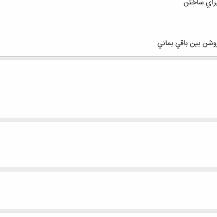
براي ساختن
وشن بين باقي بماني