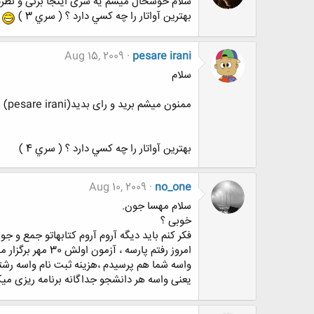
سلام خوشحال میشم یه سری اینجا بزنی و نظرت
بهترين آواتار را چه كسي دارد ؟ ( سري 3 )
Aug 15, 2009
pesare irani
سلام
ممنون میشم برید و رای بدید(pesare irani)
بهترين آواتار را چه كسي دارد ؟ ( سري 4 )
Aug 10, 2009
no_one
سلام مهسا جون.
خوبی ؟
فکر کنم باید دیگه آروم آروم کتابهاتو جمع و جور
امروز رفتم پارسه ، آزمون اولش 30 مهر برگزار میشه.
واسه شما هم پرسیدم ،هزینه ثبت نام واسه رشته کامپیوتر 335 هزار تومان میشه.در ضمن امسال واسه بچه
یعنی واسه هر دانشجو جداگانه برنامه ریزی میک