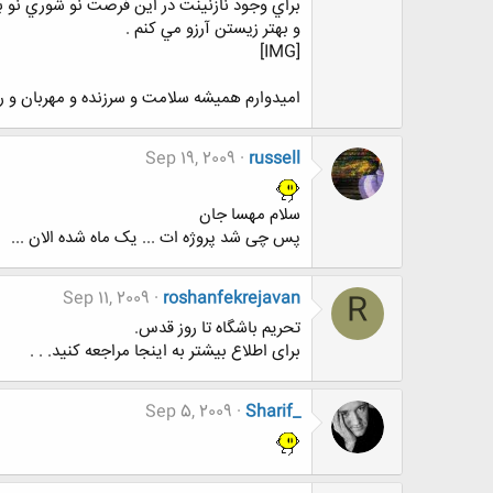
براي وجود نازنينت در اين فرصت نو شوري نو 
و بهتر زيستن آرزو مي كنم .
[IMG]
اميدوارم هميشه سلامت و سرزنده و مهربان و ر
Sep 19, 2009
russell
سلام مهسا جان
پس چی شد پروژه ات ... یک ماه شده الان ...
Sep 11, 2009
roshanfekrejavan
R
تحریم باشگاه تا روز قدس.
برای اطلاع بیشتر به اینجا مراجعه کنید. . .
Sep 5, 2009
Sharif_