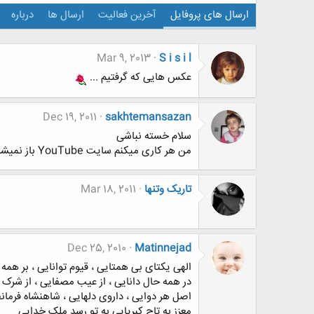
ارسال های پروفایل
آخرین فعالیت
ارسال ها
درباره
Mar 9, 2013
S i s i l
عکس هایی که گرفتیم ...
Dec 19, 2011
sakhtemansazan
سلام خسته نباشی
من هر کاری میکنم سایت YouTube باز نمیشه اگه راهنماییم کنی ممنون میشم
تاریک وتنها
Mar 18, 2011
Dec 25, 2010
Matinnejad
الهی یکتای بی همتایی ، قیوم توانایی ، بر همه 
در همه حال دانایی ، از عیب مصفایی ، از شرک 
اصل هر دوایی ، داروی دلهایی ، شاهنشاه فرمان
معزز به تاج کبریایی به تو رسد ملک خدایی