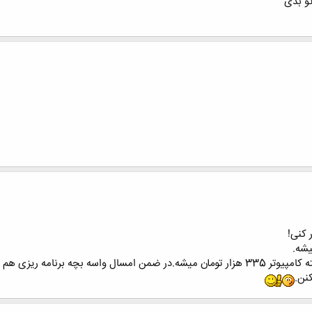
و بدی
 کنی!
 برنامه ریزی هم میکنن.
نن.