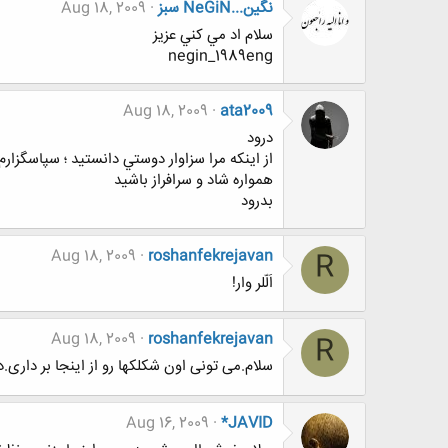
نگين...NeGiN سبز
Aug 18, 2009
سلام اد مي كني عزيز
negin_1989eng
Aug 18, 2009
ata2009
درود
از اينكه مرا سزاوار دوستي دانستيد ؛ سپاسگزارم
همواره شاد و سرافراز باشید
بدرود
Aug 18, 2009
roshanfekrejavan
R
اَلّلر وار!
Aug 18, 2009
roshanfekrejavan
R
سلام.می تونی اون شکلکها رو از اینجا بر داری
Aug 16, 2009
*JAVID