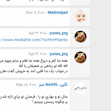
Dec 8, 2010
Matinnejad
Apr 3, 2010
yunes_prg
p://www.mediafire.com/?nz2tm3wjmtx
Apr 3, 2010
yunes_prg
همه جا کفر و دروغ همه جا ظلم و ستم چهره مر
الله الله تو پناهی بر ضعیفان یا الله
در جواب یک ندا قلبی آمد به خروش گفت هان 
نگين...NeGiN سبز
Mar 18, 2010
سال نو و بهاري نو را ، فرصتي نو براي تازه شدن
بر چگونه زيستن ببينيم !