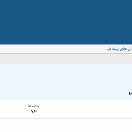
ال های پروفایل
M
پسندها
74