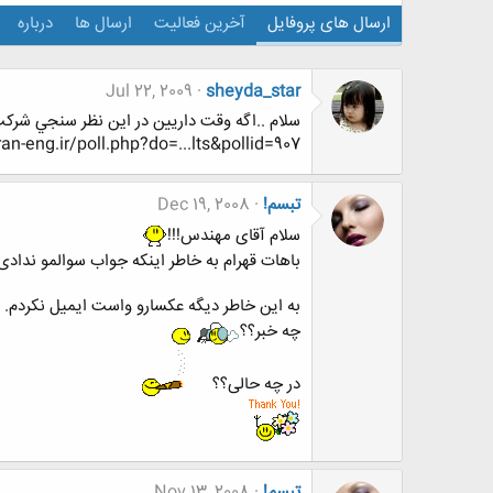
ارسال های پروفایل
آخرین فعالیت
ارسال ها
درباره
Jul 22, 2009
sheyda_star
سلام ..اگه وقت داريين در اين نظر سنجي شركت
-eng.ir/poll.php?do=...lts&pollid=907
تبسم!
Dec 19, 2008
سلام آقای مهندس!!!
باهات قهرام به خاطر اینکه جواب سوالمو ندادی
به این خاطر دیگه عکسارو واست ایمیل نکردم.
چه خبر؟؟
در چه حالی؟؟
تبسم!
Nov 13, 2008