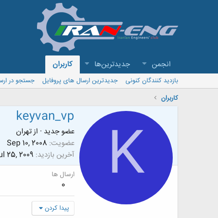
انجمن
جدیدترین‌ها
کاربران
بازدید کنندگان کنونی
جدیدترین ارسال های پروفایل
جستجو در ارس
کاربران
keyvan_vp
K
عضو جدید
·
از
تهران
عضویت
Sep 10, 2008
آخرین بازدید
ul 25, 2009
ارسال ها
0
پیدا کردن