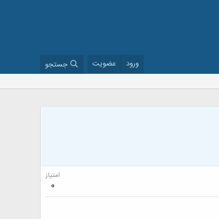
ورود
عضویت
جستجو
امتیاز
0