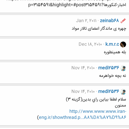
اخبار-کنکورها?p=3154591&highlight=#post3154591
Jan 2, 2011
zeinab68
چهره ی ماندگار اعضای تالار مواد
Dec 18, 2010
k.m.r.c
بله همینطوره
Nov 14, 2010
medi2536
نه بچه خواهرمه
Nov 14, 2010
medi2536
سلام لطفا بياين راي بدين(گزينه 3)
ممنون
http://www.www.www.iran-
)
eng.ir/showthread.p...A8%D8%A7%D9%86