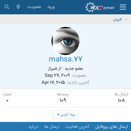
ورود
عضویت
کاربران
mahsa.77
عضو جدید
·
از
شیراز
عضویت
Sep 27, 2009
آخرین بازدید
Apr 17, 2015
ارسال ها
پسندها
امتیاز
0
109
108
پیدا کردن
ارسال های پروفایل
آخرین فعالیت
ارسال ها
درباره