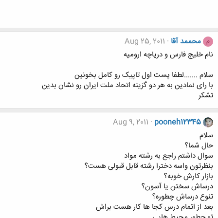
محممد آقا
Aug 25, 2011
م
نام خلیج فارس و دریاچه ارومیه
سلام .......لطفا پست اول تاپیک رو کامل بخونین
با رای نمادین به هر دو گزینه اتحاد ملت ایران رو نشان بدین
تشکر
Aug 9, 2011
pooneh12345
سلام
حال شما؟
سوال داشتم راجع به رشته مواد
بنظرتون واسه دخترا رشته قابل قبولی هست؟
بازار کارش خوبه؟
درساش سختن یا آسون؟
تنوع درساش چطوره؟
بعد از اتمام درس کجا ها کار هست براش
تو چطور محیط هایی