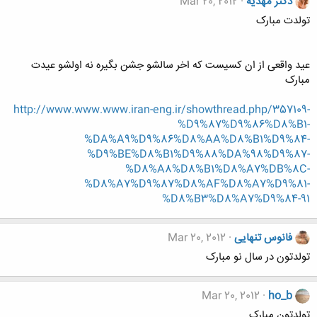
دکتر مهدیه
Mar 20, 2012
تولدت مبارک
عید واقعی از ان کسیست که اخر سالشو جشن بگیره نه اولشو عیدت
مبارک
http://www.www.www.iran-eng.ir/showthread.php/357109-
%D9%87%D9%86%D8%B1-
%DA%A9%D9%86%D8%AA%D8%B1%D9%84-
%D9%BE%D8%B1%D9%88%DA%98%D9%87-
%D8%A8%D8%B1%D8%A7%DB%8C-
%D8%A7%D9%87%D8%AF%D8%A7%D9%81-
%D8%B3%D8%A7%D9%84-91
فانوس تنهایی
Mar 20, 2012
تولدتون در سال نو مبارک
Mar 20, 2012
ho_b
تولدتون مبارک