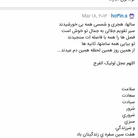
Mar 18, 2012
ho3in.s
سالها، هجری و شمسی همه بی خورشیدند
سیر تقویم جلالی به جمال تو خوش است
فصل ها را همه با فاصله ات سنجیدند
تو بیایی همه ساعتها، ثانیه ها
از همین روز همین لحظه همین دم عیدند...
اللهم عجل لولیک الفرج
سلامت
سعادت
سيادت
سُرور
سَروري
سبزي
و سَرزندگي
هفت سين سفره ي زندگيتان باد