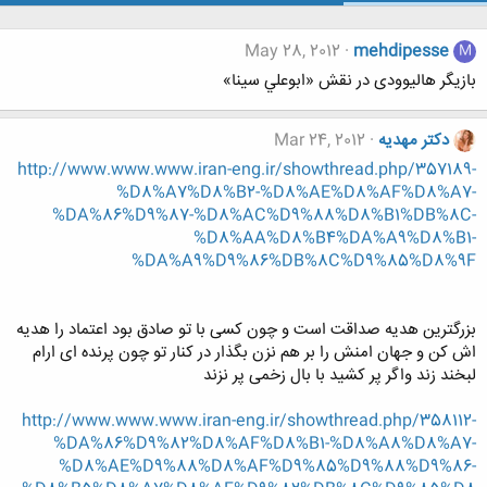
May 28, 2012
mehdipesse
M
بازیگر هالیوودی در نقش «ابوعلي سينا»
دکتر مهدیه
Mar 24, 2012
http://www.www.www.iran-eng.ir/showthread.php/357189-
%D8%A7%D8%B2-%D8%AE%D8%AF%D8%A7-
%DA%86%D9%87-%D8%AC%D9%88%D8%B1%DB%8C-
%D8%AA%D8%B4%DA%A9%D8%B1-
%DA%A9%D9%86%DB%8C%D9%85%D8%9F
بزرگترین هدیه صداقت است و چون کسی با تو صادق بود اعتماد را هدیه
اش کن و جهان امنش را بر هم نزن بگذار در کنار تو چون پرنده ای ارام
لبخند زند واگر پر کشید با بال زخمی پر نزند
http://www.www.www.iran-eng.ir/showthread.php/358112-
%DA%86%D9%82%D8%AF%D8%B1-%D8%A8%D8%A7-
%D8%AE%D9%88%D8%AF%D9%85%D9%88%D9%86-