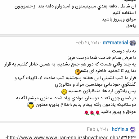
ان شاءا... دفعه بعدي ميبينيمتون و اميدوارم دفعه بعد از حضورتون
استفاده كنيم
موفق وپيروز باشيد
ياحق
Feb 21, 2011
m4material
به نام دوست
با عرض سلام خدمت شما دوست عزيز
يه چند وقتي هست كه دور هم جمع نشديم، به همين خاطر گفتيم يه قرار
بذاريم تا تجديد خاطره اي بشه
قرار ما شب نشيني اين هفته؛ پنجشنبه شب ساعت 11، تاپيك گپ و
گفتگوي خودماني مهندسين مواد و متالورژي
پس يادتون نره ها؛ منتظرتون هستيما
در ضمن چون تعداد دوستان موادي زياد شده، ممنون ميشم اگه به
دوستانيكه يادمون رفته پيغام بديم ،اطلاع بدين؛ ممنون.
موفق و پيروز باشيد
Feb 1, 2011
ho3in.s
http://www.www.www.iran-eng.ir/showthread.php/139444-