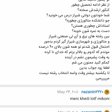
از نظر ادامه تحصیل چطور
کنکور ارشدش سخته؟
شما خودتون دولتی شیراز درس می خونید؟
جو دانشکده متالورژی چطوره؟
استاداش چطوری هستن؟
دست به نمره شون خوبه؟
بین رشته های برق و آی تی صنعتی شیراز
و متالورژی و شهرسازی شیراز گیر کردم بدجور
احتمال قبول شدنم تو همه شون بالای 90 درصده
موندم که کدوم رو بالاتر بزنم که خدای نا کرده
یه وقت پشیمون نشم در آینده
کمکم کنید ممنون می شم
لطفا زود جواب بدین
تا یکشنبه بیشتر وقت واسه انتخاب رشته نیست
مرررررسی
May 24, 2011
nazanin2220
N
merc kheili lotf mikoni