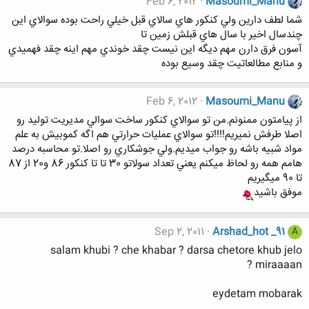
Feb 6, 2012
Masoumi_Manu
شما لطف دارين ولي كنكور هاي سالاي قبل خيلي راحت بوده سوالاي اين
چندسال اخير با سال هاي قبلش زمين تا
آسون فرق دارن مهم ديگه اين نيست چقد خوندي مهم اينه چقد فهميدي
و منابع مطالعاتيت چقد وسيع بوده
Feb 6, 2012
Masoumi_Manu
از پيامتون ممنونم.من تو سوالاي كنكور ساخت سوالي مديريت توليد رو
اصلا طرفش نميريم!!!!تو سوالاي عمليات حرارتي هم اگه كموبيش به علم
مواد شبيه باشه رو جواب ميديم.ولي جوشكاري رو اصلا.تو محاسبه درصد
هامم همه رو لحاظ ميكنم يعني تعداد سولاتو 30 تا تا كنكور 86 و20 از 87
تا 90 ميگيريم
موفق باشيد
Sep 2, 2011
Arshad_hot _91
A
salam khubi ? che khabar ? darsa chetore khub jelo
miraaaan ?
eydetam mobarak