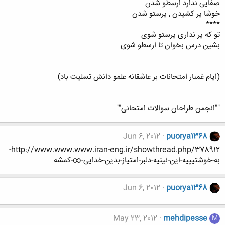
صفایی ندارد ارسطو شدن
خوشا پر کشیدن , پرستو شدن
****
تو که پر نداری پرستو شوی
بشین درس بخوان تا ارسطو شوی
(ایام غمبار امتحانات بر عاشقانه علمو دانش تسلیت باد)
""انجمن طراحان سوالات امتحانی""
Jun 6, 2012
puorya1368
http://www.www.www.iran-eng.ir/showthread.php/378912-
به-خوشتیپیه-این-نینیه-دلبر-امتیاز-بدین-خدایی-∞-کمشه
Jun 6, 2012
puorya1368
May 23, 2012
mehdipesse
M