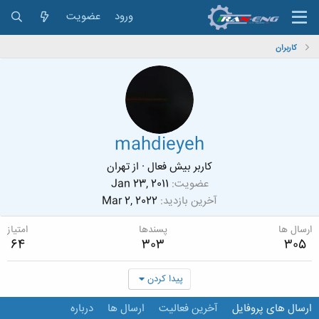
ورود
عضویت
کاربران
mahdieyeh
کاربر بیش فعال
·
از
تهران
عضویت
Jan 23, 2011
آخرین بازدید
Mar 2, 2022
ارسال ها
پسندها
امتیاز
64
303
305
پیدا کردن
ارسال های پروفایل
آخرین فعالیت
ارسال ها
درباره