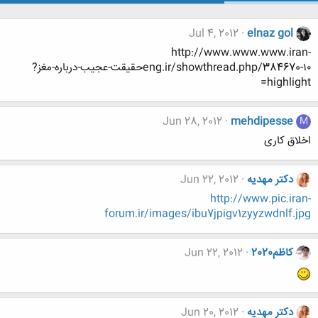
Jul 4, 2012
elnaz gol
http://www.www.www.iran-
eng.ir/showthread.php/384670-۱۰حقیقت-عجیب-درباره-مغز?
highlight=
Jun 28, 2012
mehdipesse
M
اخلاق کاری
دکتر مهدیه
Jun 22, 2012
http://www.pic.iran-
forum.ir/images/ibu7jpigv1zyyzwdnlf.jpg
کاظم2020
Jun 22, 2012
دکتر مهدیه
Jun 20, 2012