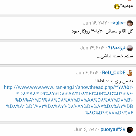
مهدیه؟
Jun 16, 2012
-->ali<--
گل آقا و مسائل 30یا30 روزگار خود‎
فرزاد9180
Jun 14, 2012
سلام خسته نباشی...
Jun 6, 2012
ReD_CoDE
به من رای بدید لطفا!
http://www.www.www.iran-eng.ir/showthread.php/378952-
%D8%A8%D9%87%D8%AA%D8%B1%DB%8C%D9%86-
%D8%A2%D9%88%D8%A7%D8%AA%D8%A7%D8%B1-
%D8%A2%D9%82%D8%A7%D8%A7%D8%A7%D8%A7%DB
%8C%D9%88%D9%86
Jun 6, 2012
puorya1368