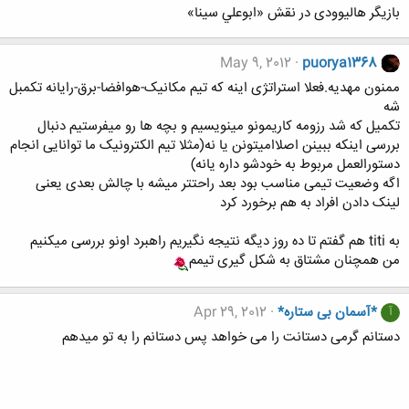
بازیگر هالیوودی در نقش «ابوعلي سينا»
May 9, 2012
puorya1368
ممنون مهدیه.فعلا استراتژی اینه که تیم مکانیک-هوافضا-برق-رایانه تکمبل
شه
تکمیل که شد رزومه کاریمونو مینویسیم و بچه ها رو میفرستیم دنبال
بررسی اینکه ببینن اصلاامیتونن یا نه(مثلا تیم الکترونیک ما توانایی انجام
دستورالعمل مربوط به خودشو داره یانه)
اگه وضعیت تیمی مناسب بود بعد راحتتر میشه با چالش بعدی یعنی
لینک دادن افراد به هم برخورد کرد
به titi هم گفتم تا ده روز دیگه نتیجه نگیریم راهبرد اونو بررسی میکنیم
من همچنان مشتاق به شکل گیری تیمم
*آسمان بی ستاره*
Apr 29, 2012
آ
دستانم گرمی دستانت را می خواهد پس دستانم را به تو میدهم