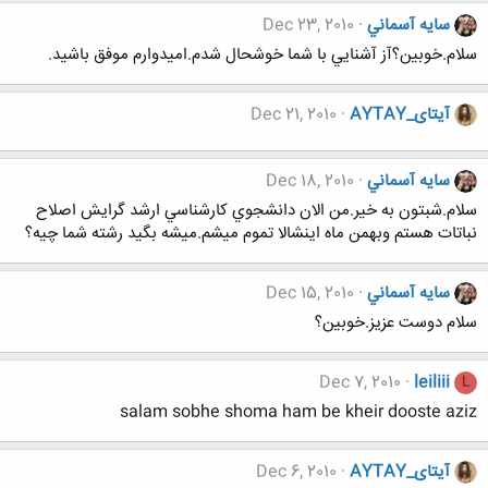
سايه آسماني
Dec 23, 2010
سلام.خوبين؟آز آشنايي با شما خوشحال شدم.اميدوارم موفق باشيد.
آیتای_AYTAY
Dec 21, 2010
سايه آسماني
Dec 18, 2010
سلام.شبتون به خير.من الان دانشجوي كارشناسي ارشد گرايش اصلاح
نباتات هستم وبهمن ماه اينشالا تموم ميشم.ميشه بگيد رشته شما چيه؟
سايه آسماني
Dec 15, 2010
سلام دوست عزيز.خوبين؟
Dec 7, 2010
leiliii
L
salam sobhe shoma ham be kheir dooste aziz
آیتای_AYTAY
Dec 6, 2010