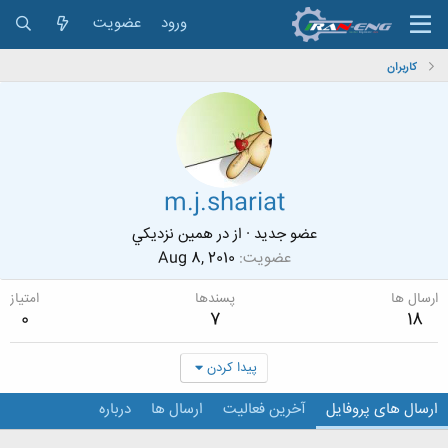
ورود
عضویت
کاربران
m.j.shariat
عضو جدید
·
از
در همين نزديكي
عضویت
Aug 8, 2010
ارسال ها
پسندها
امتیاز
0
7
18
پیدا کردن
ارسال های پروفایل
آخرین فعالیت
ارسال ها
درباره