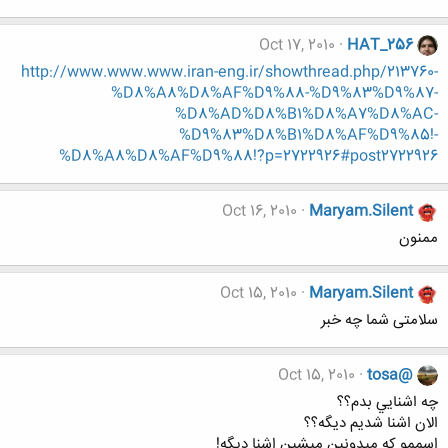
Oct 17, 2010
HAT_256
http://www.www.www.iran-eng.ir/showthread.php/213760-
%D8%A8%D8%AF%D9%88-%D9%83%D9%87-
%D8%AD%D8%B1%D8%A7%D8%AC-
%D9%83%D8%B1%D8%AF%D9%85!-
%D8%A8%D8%AF%D9%88!?p=2722926#post2722926
Oct 16, 2010
Maryam.Silent
ممنون
Oct 15, 2010
Maryam.Silent
سلامتی شما چه خبر
Oct 15, 2010
tosa@
چه اشنايي بدم؟؟
الان اشنا شديم ديگه؟؟
اسممو كه ميدونين ميشين اشنا ديگه!