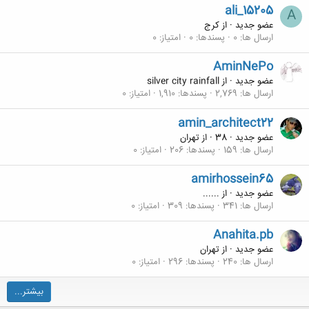
ali_15205
A
عضو جدید
·
از
کرج
ارسال ها
0
پسندها
0
امتیاز
0
AminNePo
عضو جدید
·
از
silver city rainfall
ارسال ها
2,769
پسندها
1,910
امتیاز
0
amin_architect22
عضو جدید
·
38
·
از
تهران
ارسال ها
159
پسندها
206
امتیاز
0
amirhossein65
عضو جدید
·
از
......
ارسال ها
341
پسندها
309
امتیاز
0
Anahita.pb
عضو جدید
·
از
تهران
ارسال ها
240
پسندها
296
امتیاز
0
بیشتر...