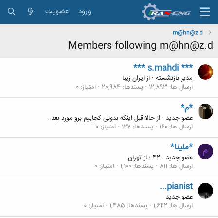
ورود
عضویت
m@hn@z.d
Members following m@hn@z.d
*** s.mahdi ***
مدیر بازنشسته
·
از
ایران زیبا
ارسال ها
12,893
پسندها
20,984
امتیاز
0
*م*
عضو جدید
·
از
حالا قبل اینکه بدونی کجاییم برو مورد بعد..
ارسال ها
160
پسندها
127
امتیاز
0
*ملینا*
م
عضو جدید
·
42
·
از
تهران
ارسال ها
811
پسندها
1,100
امتیاز
0
...pianist
عضو جدید
ارسال ها
1,642
پسندها
1,485
امتیاز
0