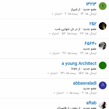
13213
1
عضو جدید
·
از
شيراز
ارسال ها
13
پسندها
2
امتیاز
0
2&2
عضو جدید
·
از
در دل تنهایی شب
ارسال ها
77
پسندها
52
امتیاز
0
65640
عضو جدید
ارسال ها
79
پسندها
97
امتیاز
0
a young Architect
عضو جدید
·
از
Iran
ارسال ها
157
پسندها
131
امتیاز
0
abbasvaladi
A
عضو جدید
ارسال ها
2
پسندها
0
امتیاز
0
aftab
عضو جدید
·
از
دشتی از قاصدک