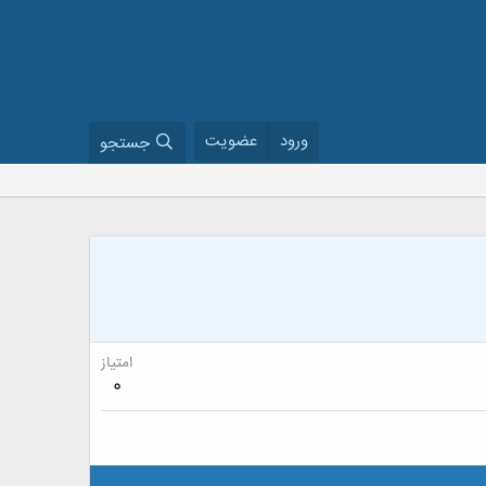
ورود
عضویت
جستجو
امتیاز
0