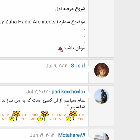
شروع مرحله اول
موضوع شماره 1:Regium Waterfront in Reggio Calabria, Italy by Zaha Hadid Architects
.
.
.
موفق باشید
Jul 9, 2012
S i s i l
Jul 2, 2012
pari ko0cho0lo0
تمام سپاسم از آن کسی است که به من نیاز نداش
شکسپیر""
Jun 19, 2012
Motahare89