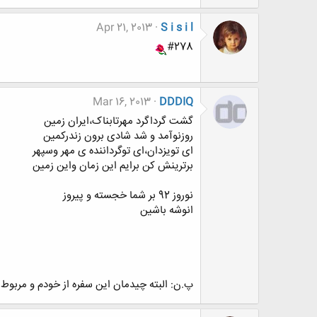
Apr 21, 2013
S i s i l
#278
Mar 16, 2013
DDDIQ
گشت گرداگرد مهرتابناک،ایران زمین
روزنوآمد و شد شادی برون زندرکمین
ای تویزدان،ای توگرداننده ی مهر وسپهر
برترینش کن برایم این زمان واین زمین
نوروز 92 بر شما خجسته و پیروز
انوشه باشین
پ.ن: البته چیدمان این سفره از خودم و مربوط به