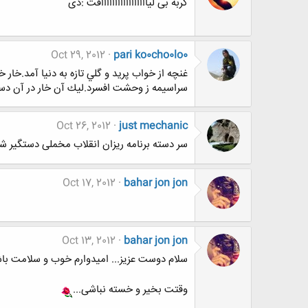
گربه بی لیاااااااااااااااااقت :دی
Oct 29, 2012
pari ko0cho0lo0
غنچه از خواب پريد و گلي تازه به دنيا آمد.خ
سراسيمه ز وحشت افسرد.ليك آن خار در آن دست خ
Oct 26, 2012
just mechanic
سر دسته برنامه ریزان انقلاب مخملی دستگیر 
Oct 17, 2012
bahar jon jon
Oct 13, 2012
bahar jon jon
سلام دوست عزیز... امیدوارم خوب و سلامت باش
وقتت بخیر و خسته نباشی...