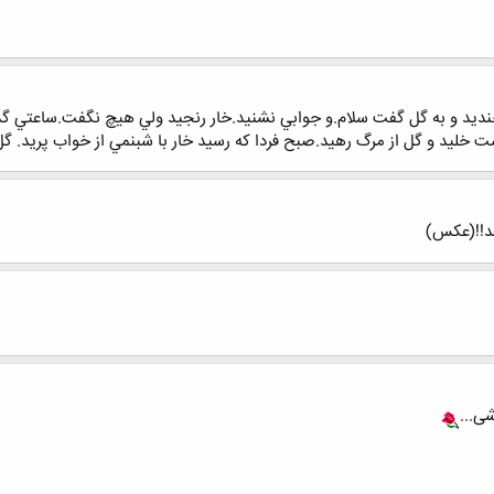
ار خنديد و به گل گفت سلام.و جوابي نشنيد.خار رنجيد ولي هيچ نگفت.ساعت
ليد و گل از مرگ رهيد.صبح فردا كه رسيد خار با شبنمي از خواب پريد. گل س
شد!!(عکس)
ی...