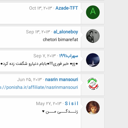
Oct 13, 2013
Azade-TFT
A
Sep 13, 2013
al_aloneboy
chetori bimarefat
سهراب1991
Sep 7, 2013
●ஜ● خبر فوری!!!●بابام دنیارو شگفت زده کرد●ஜ●
Jun 25, 2013
nasrin mansouri
p://ponisha.ir/affiliate/nasrinmansouri
May 27, 2013
S i s i l
زنـــدگـــی مـــن ♥