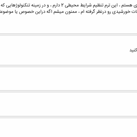
من دانشجوی ترم 3 کارشناسی ناپیوسته معماری هستم ، این ترم تن
خورشیدی رو درنظر گرفته ام ، ممنون میشم اگه دراین خصوص یا موضوعاتی