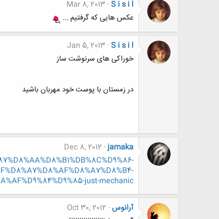
Mar 8, 2013
S i s i l
عکس هایی که گرفتیم ...
Jan 5, 2013
S i s i l
خوراکی های سرنوشت ساز
در زمستان با پوست خود مهربان باشید
Dec 8, 2012
jamaka
D9%87%D8%AA%D8%B1%DB%8C%D9%86-
F%D8%A7%D8%AF%D8%A7%D8%B4-
%AF%D9%84%D9%85-just-mechanic
آرانوس
Oct 30, 2012