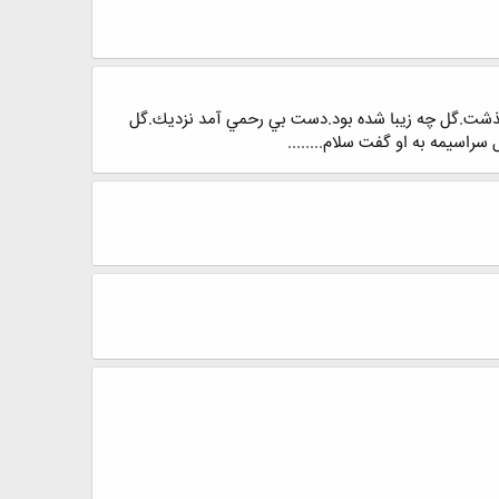
ي گذشت.گل چه زيبا شده بود.دست بي رحمي آمد نزديك.گل
راسيمه به او گفت سلام........