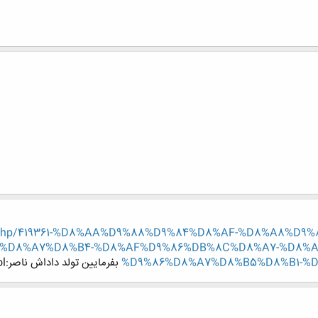
hread.php/419361-%D8%AA%D9%88%D9%84%D8%AF-%D8%A8%
%D8%A7%D8%B4-%D8%AF%D9%86%DB%8C%D8%A7-%D8%A
%D9%86%D8%A7%D8%B5%D8%B1-%DA
بفرمایین تولد داداش ناصر:gol: