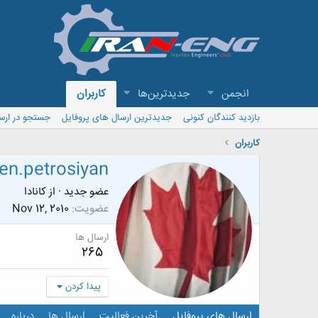
انجمن
جدیدترین‌ها
کاربران
بازدید کنندگان کنونی
جدیدترین ارسال های پروفایل
جستجو در ارس
کاربران
len.petrosiyan
عضو جدید
·
از
کانادا
عضویت
Nov 12, 2010
ارسال ها
265
پیدا کردن
ارسال های پروفایل
آخرین فعالیت
ارسال ها
درباره