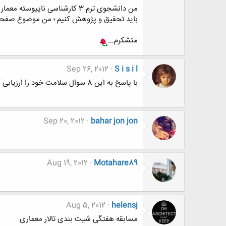
باید تحقیق و پژوهش کنیم ؛ من موضوع صفحات 
متشکرم...
Sep 26, 2012
S i s i l
با پاسخ به این 8 سوال سلامت خود را ارزیابی کنید
Sep 20, 2012
bahar jon jon
Aug 19, 2012
Motahare89
Aug 5, 2012
helensj
مسابقه هفتگی شیت بندی تالار معماری