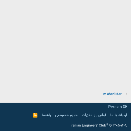
m.abedi1986
Persian
ارتباط با ما
قوانین و مقرّرات
حریم خصوصی
راهنما
R
S
S
®
Iranian Engineers' Club
© 1385-1401.