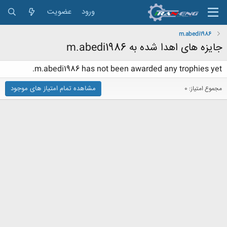
ورود
عضویت
m.abedi1986
جایزه های اهدا شده به m.abedi1986
m.abedi1986 has not been awarded any trophies yet.
مشاهده تمام امتیاز های موجود
مجموع امتیاز: 0