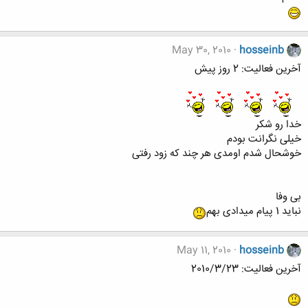
May 30, 2010
hosseinb
آخرين فعاليت: 2 روز پيش
خدا رو شکر
خیلی نگرانت بودم
خوشحال شدم اومدی هر چند که زود رفتی
بی وفا
نباید 1 پیام میدادی بهم
May 11, 2010
hosseinb
آخرين فعاليت: 2010/3/23