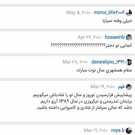
May 5, 2010
mirror_life2006
خیلی وقته نمیایا
Apr 26, 2010
hosseinb
کجایی تو دختر؟؟؟؟؟؟؟؟؟؟؟؟؟؟؟؟؟؟؟؟؟؟؟؟؟؟
Mar 28, 2010
daneshjoo_1361
سلام همشهري سال نوت مبارك
فهم
Mar 19, 2010
پیشاپیش فرارسیدن نوروز و سال نو را شادباش میگوییم.
برایتان تندرستی و نیکروزی در سال 1389 آرزو داریم.
باشد که سالی سرشار از شادی و کامروایی داشته باشید.
Mar 19, 2010
roya.b