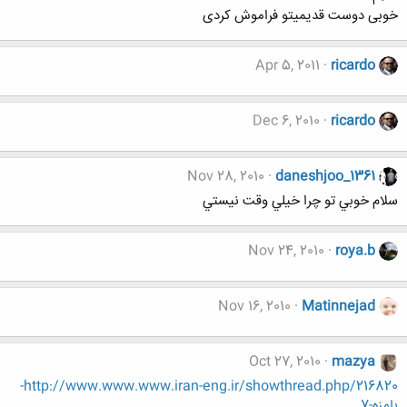
خوبی دوست قدیمیتو فراموش کردی
Apr 5, 2011
ricardo
Dec 6, 2010
ricardo
Nov 28, 2010
daneshjoo_1361
سلام خوبي تو چرا خيلي وقت نيستي
Nov 24, 2010
roya.b
Nov 16, 2010
Matinnejad
Oct 27, 2010
mazya
http://www.www.www.iran-eng.ir/showthread.php/216820-
بامزه-7