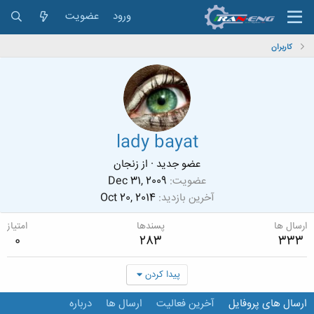
ورود
عضویت
کاربران
lady bayat
عضو جدید
·
از
زنجان
عضویت
Dec 31, 2009
آخرین بازدید
Oct 20, 2014
ارسال ها
پسندها
امتیاز
0
283
333
پیدا کردن
ارسال های پروفایل
آخرین فعالیت
ارسال ها
درباره