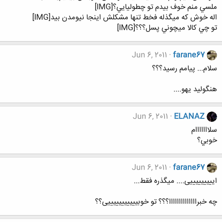
ملسي منم خوف بيدم تو چطوليايي؟[IMG]
اله خوش كه ميگذله فخط تنها مشكلش اينجا نيومدن بيد[IMG]
تو چي كالا ميچوني پسل؟؟؟[IMG]
Jun 6, 2011
farane67
سلام... پیامم رسید؟؟؟
هنگولید یهو....
Jun 6, 2011
ELANAZ
سلااااااام
خوبي؟
Jun 6, 2011
farane67
ایییییییییی.... میگذره فقط...
چه خبراااااااااااااا؟؟؟ تو خوبیییییییییییی؟؟