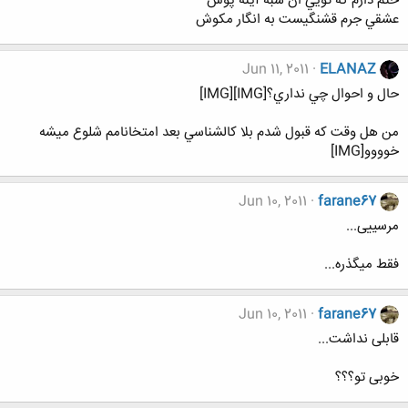
حتم دارم كه تويي ان شبه آينه پوش
عشقي جرم قشنگيست به انگار مكوش
Jun 11, 2011
ELANAZ
حال و احوال چي نداري؟[IMG][IMG]
من هل وقت كه قبول شدم بلا كالشناسي بعد امتخانامم شلوع ميشه
خوووو[IMG]
Jun 10, 2011
farane67
مرسییی...
فقط میگذره...
Jun 10, 2011
farane67
قابلی نداشت...
خوبی تو؟؟؟