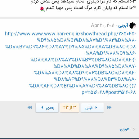
3-دانستم که کار مرا دیگری انجام نمیدهد پس تلاش کردم
4-دانستم که پایان کارم مرگ است پس مهیا شدم.
آبجی
Apr 20, 2011
http://www.www.www.iran-eng.ir/showthread.php/265045-
%D9%85%D8%B1%D8%A7%D9%82%D8%A8-
%D8%B3%D9%84%D8%A7%D9%85%D8%AA%DB%8C%D8
%AA%D9%88%D9%86-
%D8%A8%D8%A7%D8%B4%DB%8C%D8%AF-(-
%D8%AD%D8%AA%D9%85%D8%A7-
%D8%A8%D8%A8%D9%86%DB%8C%D8%AF-
%D8%AF%D9%88%D8%B3%D8%AA-
%DA%AF%D8%B1%D8%A7%D9%85%DB%8C-))?
p=3516068#post3516068
اول
آخر
3 از 43
قبلی
بعدی
کاربران