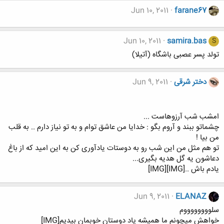
Jun 10, 2011
farane67
Jun 10, 2011
samira.bas
S
تولد پسر عصبی باشگاه (آتیلا)
دختر شرقی
Jun 9, 2011
امشب شب آرزوهاست ...
چشماتو ببند و آروم بگو : خدایا من عاشق توام و به تو نیاز دارم .. به قلب
من بیا !
تو هم مثل من این شب رو به دوستات یادآوری کن به این امید که از باغ
دعاشون یه گل هدیه بگیری...
یادم باش ..[IMG][IMG]
Jun 9, 2011
ELANAZ
سلووووووووم
خواهش ميچونم ما هميشه ياد دوستان خوبمان بيديم[IMG]