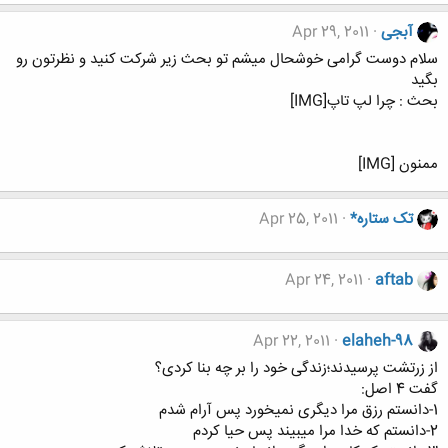
آبجی
Apr 29, 2011
سلام دوست گرامی خوشحال میشم تو بحث زیر شرکت کنید و نظرتون رو
بگید
بحث : چرا لپ تاپ[IMG]
ممنون [IMG]
تک ستاره*
Apr 25, 2011
Apr 24, 2011
aftab
Apr 22, 2011
elaheh-98
از زرتشت پرسیدند؛زندگی خود را بر چه بنا کردی؟
گفت 4 اصل:
1-دانستم رزق مرا دیگری نمیخورد پس آرام شدم
2-دانستم که خدا مرا میبیند پس حیا کردم