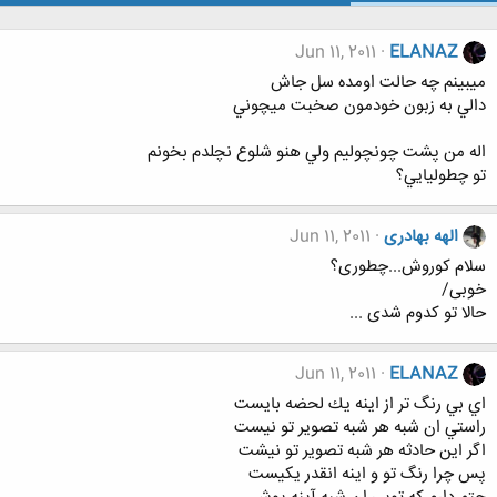
Jun 11, 2011
ELANAZ
ميبينم چه حالت اومده سل جاش
دالي به زبون خودمون صخبت ميچوني
اله من پشت چونچوليم ولي هنو شلوع نچلدم بخونم
تو چطوليايي؟
الهه بهادری
Jun 11, 2011
سلام کوروش...چطوری؟
خوبی/
حالا تو کدوم شدی ...
Jun 11, 2011
ELANAZ
اي بي رنگ تر از اينه يك لحضه بايست
راستي ان شبه هر شبه تصوير تو نيست
اگر اين حادثه هر شبه تصوير تو نيشت
پس چرا رنگ تو و اينه انقدر يكيست