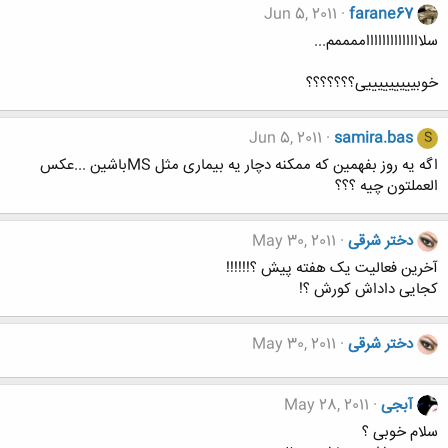
Jun 5, 2011
farane67
سلااااااااااااااممممم...
خوبیییییییییی؟؟؟؟؟؟؟
Jun 5, 2011
samira.bas
S
اگه یه روز بفهمین که ممکنه دچار یه بیماری مثل MSباشین ...عکس
العملتون چیه ؟؟؟
دختر شرقی
May 30, 2011
آخرین فعالیت یک هفته پیش ؟!!!!!!
کجایی داداش کورش ؟!
دختر شرقی
May 30, 2011
آبجی
May 28, 2011
سلام خوبی ؟