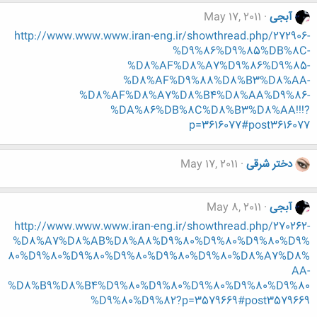
آبجی
May 17, 2011
http://www.www.www.iran-eng.ir/showthread.php/272906-
%D9%86%D9%85%DB%8C-
%D8%AF%D8%A7%D9%86%D9%85-
%D8%AF%D9%88%D8%B3%D8%AA-
%D8%AF%D8%A7%D8%B4%D8%AA%D9%86-
%DA%86%DB%8C%D8%B3%D8%AA!!!?
p=3616077#post3616077
دختر شرقی
May 17, 2011
آبجی
May 8, 2011
http://www.www.www.iran-eng.ir/showthread.php/270262-
%D8%A7%D8%AB%D8%A8%D9%80%D9%80%D9%80%D9%
80%D9%80%D9%80%D9%80%D9%80%D9%80%D8%A7%D8%
AA-
%D8%B9%D8%B4%D9%80%D9%80%D9%80%D9%80%D9%80
%D9%80%D9%82?p=3579669#post3579669