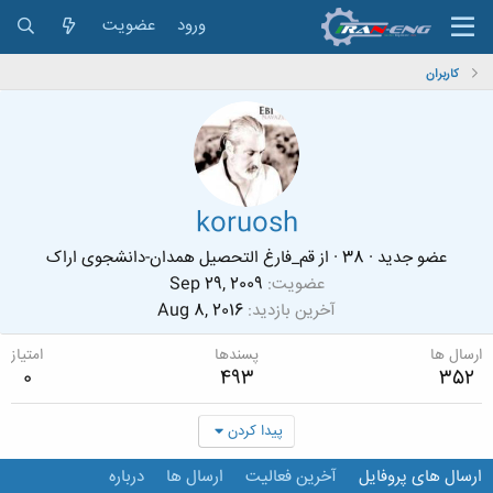
ورود
عضویت
کاربران
koruosh
عضو جدید
·
38
·
از
قم_فارغ التحصیل همدان-دانشجوی اراک
عضویت
Sep 29, 2009
آخرین بازدید
Aug 8, 2016
ارسال ها
پسندها
امتیاز
0
493
352
پیدا کردن
ارسال های پروفایل
آخرین فعالیت
ارسال ها
درباره