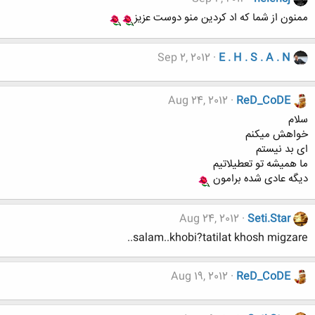
ممنون از شما که اد کردین منو دوست عزیز
Sep 2, 2012
E . H . S . A . N
Aug 24, 2012
ReD_CoDE
سلام
خواهش میکنم
ای بد نیستم
ما همیشه تو تعطیلاتیم
دیگه عادی شده برامون
Aug 24, 2012
Seti.Star
salam..khobi?tatilat khosh migzare..
Aug 19, 2012
ReD_CoDE