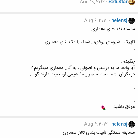
Aug 19, 2012
Seti.Star
Aug 6, 2012
helensj
سلسله نقد های معماری
تاپیک : شیوه ی برخورد ِ شما ، با یک بنای معماری !
.
.
چکیده :
آیا واقعا ما به درستی و اصولی ، به آثار ِ معماری مینگریم ؟
در نگرش ِ شما ، چه عناصر و مفاهیمی ارجحیت دارند ؟و . . .
.
.
.
.
موفق باشید . . .
Aug 6, 2012
helensj
مسابقه هفتگی شیت بندی تالار معماری