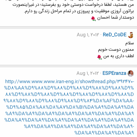
من هستید، لطفا درخواست دوستی خود رو بفرستید؛ در غیراینصورت
براتون آروزی موفقیت و پیروزی در تمام مراحل زندگی رو دارم.
دوستدار شما احسان
Aug 1, 2012
ReD_CoDE
سلام
ممنون دوست خوبم
لطف داری به من
Aug 1, 2012
ESPEranza
http://www.www.www.iran-eng.ir/showthread.php/392470-
%D8%AA%D9%88%D9%88%D9%88%D9%88%D9%88%D9%
88%D9%88%D9%88%D9%88%D9%88%D9%88%D9%88%D
9%88%D9%88%D9%88%D9%88%D9%84%D8%AF%D8%AA-
%D9%85%D8%A8%D8%A7%D8%B1%DA%A9%DA%A9%DA
%A9%DA%A9%DA%A9%DA%A9%DA%A9%DA%A9%DA%A9
%DA%A9%DA%A9%DA%A9%DA%A9%DA%A9%DA%A9%DA
%A9%DA%A9%DA%A9%DA%A9%DA%A9%DA%A9-
%DA%A9%DA%A9%DA%A9