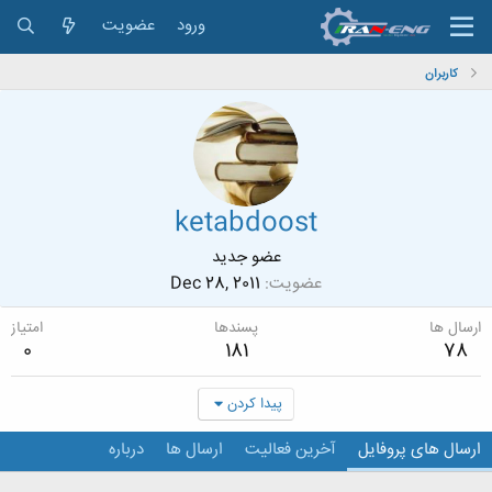
ورود
عضویت
کاربران
ketabdoost
عضو جدید
عضویت
Dec 28, 2011
ارسال ها
پسندها
امتیاز
0
181
78
پیدا کردن
ارسال های پروفایل
آخرین فعالیت
ارسال ها
درباره