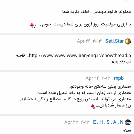
ممنونم خانوم مهندس . لطف دارید شما
با آرزوی موفقیت ِ روزافزون برای شما دوست ِ خوبم . . .
Apr 24, 2013
Seti.Star
http://www.www.www.iran-eng.ir/showthread.p...�ت-
آب/page6
Apr 24, 2013
mpb
معماری یعنی ساختن خانه وجودتو...
معماری ارادت زمان است که به فضا تبدیل شده است...
معماری می تواند بادمیدن روح در کالبد مصالح زندگی ببخشاید...
روز معمار شادباش...
Apr 23, 2013
E . H . S . A . N
سلام