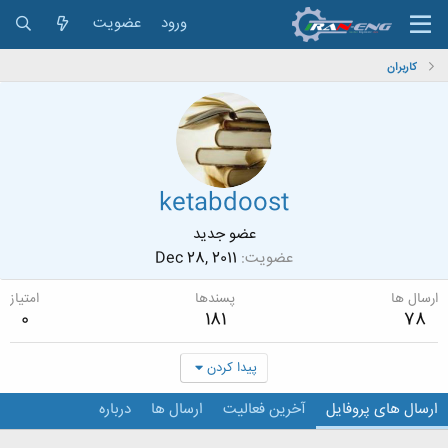
ورود
عضویت
کاربران
ketabdoost
عضو جدید
عضویت
Dec 28, 2011
ارسال ها
پسندها
امتیاز
0
181
78
پیدا کردن
ارسال های پروفایل
آخرین فعالیت
ارسال ها
درباره