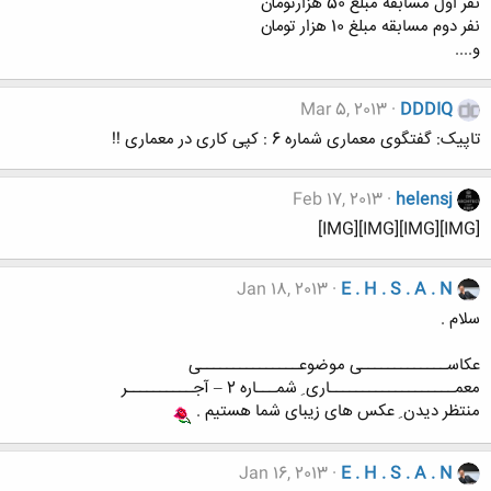
نفر اول مسابقه مبلغ 50 هزارتومان
نفر دوم مسابقه مبلغ 10 هزار تومان
و....
Mar 5, 2013
DDDIQ
تاپیک: گفتگوی معماری شماره 6 : کپی کاری در معماری !!
Feb 17, 2013
helensj
[IMG][IMG][IMG][IMG]
Jan 18, 2013
E . H . S . A . N
سلام .
عکاســـــــــــــی موضوعـــــــــــــــی
معمـــــــــــــــــــاری ِ شمـــاره 2 – آجــــــــــر
منتظر دیدن ِ عکس های زیبای شما هستیم .
Jan 16, 2013
E . H . S . A . N