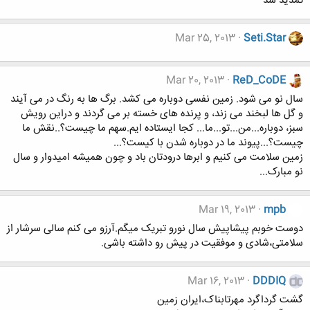
تمدید شد
Mar 25, 2013
Seti.Star
Mar 20, 2013
ReD_CoDE
سال نو می شود. زمین نفسی دوباره می کشد. برگ ها به رنگ در می آیند
و گل ها لبخند می زند، و پرنده های خسته بر می گردند و دراین رویش
سبز، دوباره...من...تو...ما... کجا ایستاده ایم.سهم ما چیست؟..نقش ما
چیست؟...پیوند ما در دوباره شدن با کیست؟...
زمین سلامت می کنیم و ابرها درودتان باد و چون همیشه امیدوار و سال
نو مبارک...
Mar 19, 2013
mpb
دوست خوبم پیشاپیش سال نورو تبریک میگم.آرزو می کنم سالی سرشار از
سلامتی،شادی و موفقیت در پیش رو داشته باشی.
Mar 16, 2013
DDDIQ
گشت گرداگرد مهرتابناک،ایران زمین