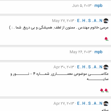
Jun 5, 2013
mpb
May 27, 2013
E . H . S . A . N
مرسی خانوم مهندس . ممنون از لطف ِ همیشگی و بی دریغ ِ شما . : )
May 26, 2013
mpb
Apr 30, 2013
E . H . S . A . N
عکاســـــــی موضوعی معمـــــــاری ِ شمـــاره 4 – نــــــــور و
سایــــــــــه
Apr 27, 2013
E . H . S . A . N
سلام