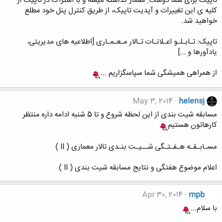
تاپیک برای شما دوست ِ معمار گذاشته میشه و با اشتراک در تاپیک از
کلیه ی این تغییرات و آپدیت تاپیک، از طریق کنترل پنل خود مطلع
خواهید شد.
تاپیک: تـابـلـو اعـلانـات تـالار مـعـمـاری [اطلاعیه های مدیریتی،
یادآورها و ...]
از همراهی همیشگی شما سپاسگزاریم ...
May 3, 2014
helensj
مسابقه شیت بندی از این لحظه شروع و تا 5 شنبه ادامه داره منتظر
کارهاتون هستیم
مسـابـقـه هـفـتـگی شــیـت بنـدی تالار معماری ( II )
اعلام موضوع هفتگی و نتایج مسابقه شیت بندی ( II )
Apr 30, 2014
mpb
با سلام...