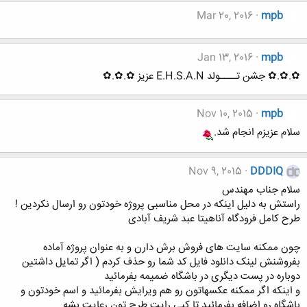
Mar 20, 2016
mpb
Jan 13, 2016
mpb
✿.✿.✿ جشن تــــولد E.H.S.A.N عزیز ✿.✿.✿
Nov 10, 2015
mpb
سلام عزیزم انجام شد.
Nov 9, 2015
DDDIQ
سلام جناب مهندس
راستش به دلیل اینکه در محل مناسبی پروژه خودتون رو ارسال نکردین !
طرح کامل فرودگاه آناهیتا عبد شریف آبادی
چون ممکنه سایت های فروش برش دارن و به عنوان پروژه آماده
بفروشنش لینک دانلود فایل کد شما رو حذف کردم ( اگر تمایل داشتین
دوباره در پست دیگری در باشگاه ضمیمه بفرمائید
و اینکه اگر ممکنه عکسهاتون رو هم ویرایش بفرمائید و اسم خودتون و
باشگاه رو اضافه بفرمائید تا کپی رایت طرح تون رعایت بشه