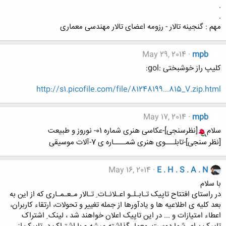
.
.
مهم : گنجینه تالار - رزومه اعضای تالار مهندسی معماری
May 29, 2014
mpb
کلیپ راز خوشبختی :gol:
http://s1.picofile.com/file/81248199...815_V.zip.html
May 17, 2014
mpb
سلام
[نظرسنجی]-عکاسی هنری شماره 01- نوروز و طبیعت
[نظر سنجی]-تابلـــوی هنری شمــــاره ی 7-آلات موسیقی
May 16, 2014
E . H . S . A . N
با سلام
در راستای افتتاح تاپیک تـابـلـو اعـلانـات ِ تـالار مـعـمـاری که از این به
بعد کلیه ی اطلاعیه ها و یادآورها از جمله تغییر و تحولات، ارتقاء کاربران،
اعطاء امتیازات و ... در این تاپیک اعلان خواهند شد ، لینک ِ اشتراک