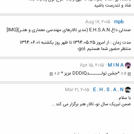
شاد و تندرست باشید
Aug 17, 2015
mpb
صندلی داغ E.H.S.A.N (مدیر تالارهای مهندسی معماری و هنـر)[IMG]
مدت زمان : از امروز 1394.05.25 تا ظهر روز یکشنبه 1394.06.01
منتظر حضور شما هستیم :gol:
Apr 15, 2015
M I N A
ஜ ♫♪ *جشن تولـــــــدDDDIQ عزیز * ♫♪ ஜ
Mar 21, 2015
E . H . S . A . N
با سلام
ضمن تبریک سال نو، تالار هنر برگزار می کند ..