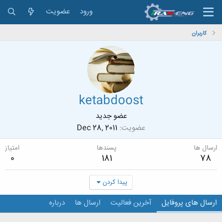
ورود
عضویت
کاربران
ketabdoost
عضو جدید
عضویت
Dec 28, 2011
ارسال ها
پسندها
امتیاز
0
181
78
پیدا کردن
ارسال های پروفایل
آخرین فعالیت
ارسال ها
درباره