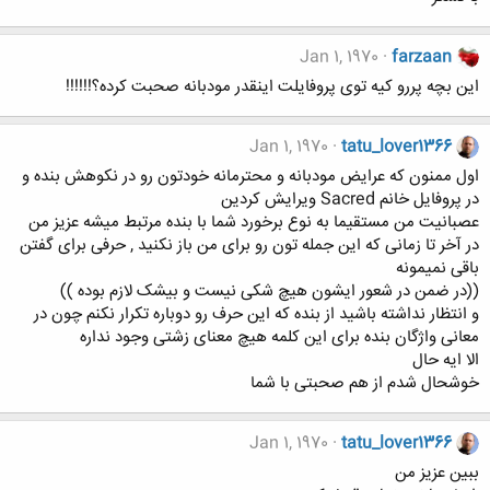
Jan 1, 1970
farzaan
این بچه پررو کیه توی پروفایلت اینقدر مودبانه صحبت کرده؟!!!!!!
Jan 1, 1970
tatu_lover1366
اول ممنون که عرایض مودبانه و محترمانه خودتون رو در نکوهش بنده و
در پروفایل خانم Sacred ویرایش کردین
عصبانیت من مستقیما به نوع برخورد شما با بنده مرتبط میشه عزیز من
در آخر تا زمانی که این جمله تون رو برای من باز نکنید , حرفی برای گفتن
باقی نمیمونه
((در ضمن در شعور ایشون هیچ شکی نیست و بیشک لازم بوده ))
و انتظار نداشته باشید از بنده که این حرف رو دوباره تکرار نکنم چون در
معانی واژگان بنده برای این کلمه هیچ معنای زشتی وجود نداره
الا ایه حال
خوشحال شدم از هم صحبتی با شما
Jan 1, 1970
tatu_lover1366
ببین عزیز من