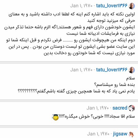
Jan 1, 1970
tatu_lover1366
اولین نکته که باید اشاره کنم اینه که لطفا ادب داشته باشید و به معنای
حرفی که میزنید توجه کنید
ایشون خودشون دارای فهم و شعور هستند,اگه الزم باشه حتما تذکر میدن
نیازی به فرمایشات ادیبانه شما نیست
دوم اینکه من هیچوقت ایشون رو ........ فرض نکردم و قبل اینکه شما تو
این سایت عضو بشی ایشون تو لیست دوستان من بودن . پس در این
مورد نیازی نیست که شما خودتون رو دخالت بدین
Jan 1, 1970
tatu_lover1366
سلام
بنده شما رو میشناسم؟
یادم نمی یاد که به شما همچین چیزی گفته باشم,گفتم؟؟؟؟؟؟؟؟؟
Jan 1, 1970
sacred
سلام اقا سجاد!!!! خوبی؟ خوش میگذره؟!!!
Jan 1, 1970
jigsaw