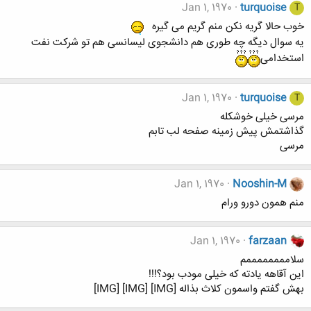
Jan 1, 1970
turquoise
T
خوب حالا گریه نکن منم گریم می گیره
یه سوال دیگه چه طوری هم دانشجوی لیسانسی هم تو شرکت نفت
استخدامی
Jan 1, 1970
turquoise
T
مرسی خیلی خوشکله
گذاشتمش پیش زمینه صفحه لب تابم
مرسی
Jan 1, 1970
Nooshin-M
منم همون دورو ورام
Jan 1, 1970
farzaan
سلاممممممممم
این آقاهه یادته که خیلی مودب بود؟!!!
بهش گفتم واسمون کلاث بذاله [IMG] [IMG] [IMG]