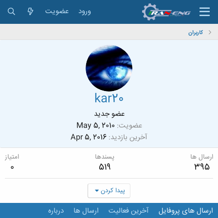
ورود
عضویت
کاربران
kar20
عضو جدید
عضویت
May 5, 2010
آخرین بازدید
Apr 5, 2016
ارسال ها
پسندها
امتیاز
0
519
395
پیدا کردن
ارسال های پروفایل
آخرین فعالیت
ارسال ها
درباره