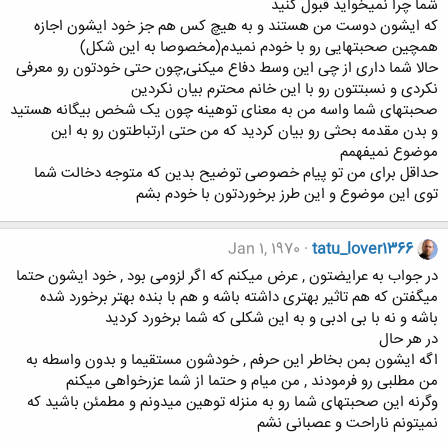
شما چرا نمیخواید قبول کنید
که ایشون دوست من هستند و به هیچ کس هم جز خود ایشون اجازه
همچین صحبتهایی رو با خودم نمیدم(مخصوصا به این شکل)
حالا شما داری از چی این وسط دفاع میکنی,چون حتی خودتون رو معرفی
نکردی و نسبتتون رو با این خانم محترم بیان نکردین
صحبتهای شما واسه من به معنای توهینه چون یک شخص بیگانه هستید
و بدن مقدمه بحثی رو بیان کردید که من حتی ارتباطتون رو به این
موضوع نمیفهمم
حداقل برای من تو پیام خصوصی توضیح بدین که متوجه دخالت شما
توی این موضوع و این طرز برخوردتون با خودم بشم
Jan 1, 1970
tatu_lover1366
در جواب به عرایضتون , عرض میکنم که اگر لزومی بود , خود ایشون حتما
میگفتن که هم تاثیر بهتری داشته باشه و هم با بنده بهتر برخورد شده
باشه و نه با بی ادبی و به این شکلی که شما برخورد کردید
در هر حال
اگه ایشون بمن بخاطر این حرفم , خودشون مستقیما و بدون واسطه به
من مطلبی رو فرمودند , من میام و حتما از شما عزرخواهی میکنم
وگرنه این صحبتهای شما رو به منزله توهین میدونم و مطمئن باشید که
نمیتونم ناراحت و عصبانی نشم