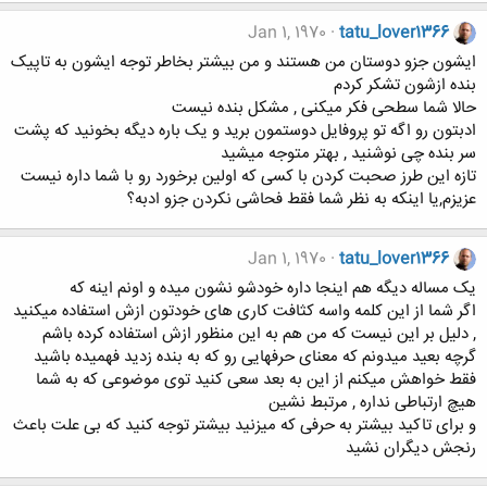
Jan 1, 1970
tatu_lover1366
ایشون جزو دوستان من هستند و من بیشتر بخاطر توجه ایشون به تاپیک
بنده ازشون تشکر کردم
حالا شما سطحی فکر میکنی , مشکل بنده نیست
ادبتون رو اگه تو پروفایل دوستمون برید و یک باره دیگه بخونید که پشت
سر بنده چی نوشنید , بهتر متوجه میشید
تازه این طرز صحبت کردن با کسی که اولین برخورد رو با شما داره نیست
عزیزم,یا اینکه به نظر شما فقط فحاشی نکردن جزو ادبه؟
Jan 1, 1970
tatu_lover1366
یک مساله دیگه هم اینجا داره خودشو نشون میده و اونم اینه که
اگر شما از این کلمه واسه کثافت کاری های خودتون ازش استفاده میکنید
, دلیل بر این نیست که من هم به این منظور ازش استفاده کرده باشم
گرچه بعید میدونم که معنای حرفهایی رو که به بنده زدید فهمیده باشید
فقط خواهش میکنم از این به بعد سعی کنید توی موضوعی که به شما
هیچ ارتباطی نداره , مرتبط نشین
و برای تاکید بیشتر به حرفی که میزنید بیشتر توجه کنید که بی علت باعث
رنجش دیگران نشید