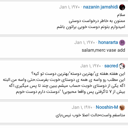
Jan 1, 1970
nazanin jamshidi
سلام
ممنون به خاطر درخواست دوستی
امیدوارم بتونم دوست خوبی براتون باشم
Jan 1, 1970
honararta
H
salam,merc vase add
Jan 1, 1970
sacred
اين هفته.هفته ی"بهترین دوسته"بهترین دوست تو کیه؟
این مطلب رو واسه ی همه ی دوستای خوبت بفرست.حتی واسه من.البته
اگه یکی از دوستای خوبت حساب میشم.ببین چند تا پس میگیری.اگه
بیش از 7 تاگرفتی پس واقعا محبوبی! "دوستت دارم دوست خوبم
Jan 1, 1970
Nooshin-M
متاسفم واست؛حالت اصلا خوب نیس؛بای