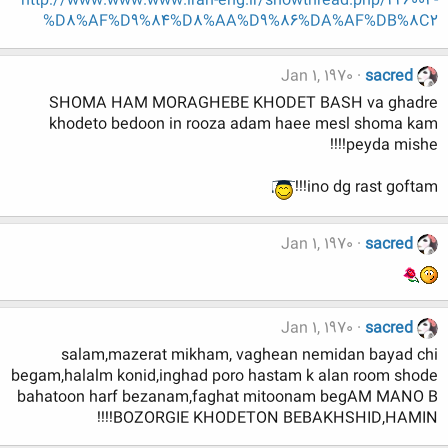
http://www.www.www.iran-eng.ir/showthread.php/226004-
%D8%AF%D9%84%D8%AA%D9%86%DA%AF%DB%8C2
Jan 1, 1970
sacred
SHOMA HAM MORAGHEBE KHODET BASH va ghadre
khodeto bedoon in rooza adam haee mesl shoma kam
peyda mishe!!!!
ino dg rast goftam!!!
Jan 1, 1970
sacred
Jan 1, 1970
sacred
salam,mazerat mikham, vaghean nemidan bayad chi
begam,halalm konid,inghad poro hastam k alan room shode
bahatoon harf bezanam,faghat mitoonam begAM MANO B
BOZORGIE KHODETON BEBAKHSHID,HAMIN!!!!