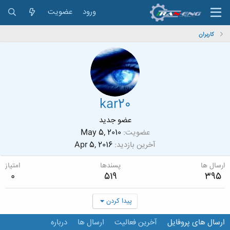
ورود
عضویت
کاربران
kar20
عضو جدید
عضویت
May 5, 2010
آخرین بازدید
Apr 5, 2016
ارسال ها
پسندها
امتیاز
0
519
395
پیدا کردن
ارسال های پروفایل
آخرین فعالیت
ارسال ها
درباره