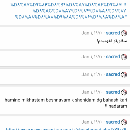
%D8%A7%D9%84%D8%B9%D8%A7%D8%AF%D9%87!!!!-
%D8%AC%D8%A7%D9%84%D8%A8%D9%87-
%D8%A8%D8%A8%D9%8A%D9%86%D9%8A%D8%AF
Jan 1, 1970
sacred
منظورتو نفهمیدم!
Jan 1, 1970
sacred
Jan 1, 1970
sacred
Jan 1, 1970
sacred
hamino mikhastam beshnavam k shenidam dg bahash kari
nadaram!!!
Jan 1, 1970
sacred