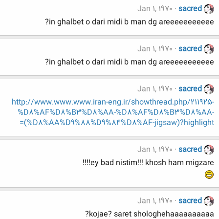
Jan 1, 1970
sacred
in ghalbet o dari midi b man dg areeeeeeeeeee?
Jan 1, 1970
sacred
in ghalbet o dari midi b man dg areeeeeeeeeee?
Jan 1, 1970
sacred
http://www.www.www.iran-eng.ir/showthread.php/211925-
%D8%AF%D8%B3%D8%AA-%D8%AF%D8%B3%D8%AA-
(%D8%AA%D9%88%D9%84%D8%AF-jigsaw)?highlight=
Jan 1, 1970
sacred
ey bad nistim!!! khosh ham migzare!!!!
Jan 1, 1970
sacred
kojae? saret shologhehaaaaaaaaaa?