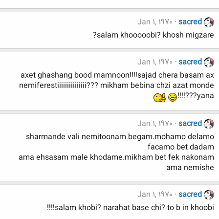
Jan 1, 1970
sacred
salam khooooobi? khosh migzare?
Jan 1, 1970
sacred
axet ghashang bood mamnoon!!!!sajad chera basam ax
nemiferestiiiiiiiiiiiiiii??? mikham bebina chzi azat monde
yana???!!!!
Jan 1, 1970
sacred
sharmande vali nemitoonam begam.mohamo delamo
facamo bet dadam
ama ehsasam male khodame.mikham bet fek nakonam
ama nemishe
Jan 1, 1970
sacred
salam khobi? narahat base chi? to b in khoobi!!!!