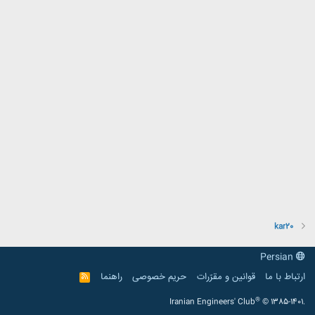
kar20
Persian
ارتباط با ما
قوانین و مقرّرات
حریم خصوصی
راهنما
R
S
S
®
Iranian Engineers' Club
© 1385-1401.