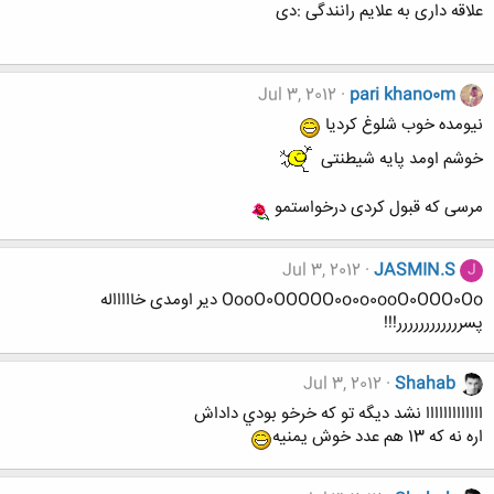
علاقه داری به علایم رانندگی :دی
Jul 3, 2012
pari khano0m
نیومده خوب شلوغ کردیا
خوشم اومد پایه شیطنتی
مرسی که قبول کردی درخواستمو
Jul 3, 2012
JASMIN.S
J
OooO0OOOOO0o0o0ooO0OOO0Oo دیر اومدی خاااااله
پسرررررررررررر!!!
Jul 3, 2012
Shahab
ااااااااااااا نشد ديگه تو كه خرخو بودي داداش
اره نه كه 13 هم عدد خوش يمنيه