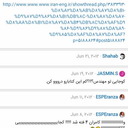
http://www.www.www.iran-eng.ir/showthread.php/383393-
%D8%A2%D8%AB%D8%A7%D8%B1-
%D9%87%D9%86%D8%B1%DB%8C-%D8%A8%D8%A7-
%D8%AA%D8%B1%D8%A7%D8%B4%DB%8C%D8%AF%D9
%86-%D9%86%D9%88%DA%A9-
%D9%85%D8%AF%D8%A7%D8%AF?
p=5188824#post5188824
Jun 21, 2012
Shahab
Jun 19, 2012
JASMIN.S
J
کوجایی تو مهندس؟!!؟کم این کتابارو درووو کن.
Jun 11, 2012
ESPEranza
Jun 8, 2012
ESPEranza
وااااااااااااااااااا کامران 4 فته شد !!!!! کجایییییییییییییییییییییییییی