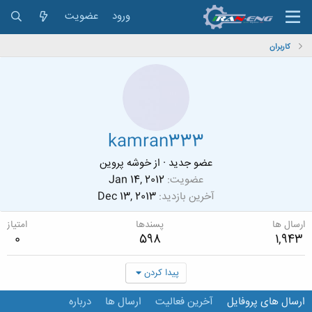
ورود
عضویت
کاربران
kamran333
عضو جدید
·
از
خوشه پروین
عضویت
Jan 14, 2012
آخرین بازدید
Dec 13, 2013
ارسال ها
پسندها
امتیاز
0
598
1,943
پیدا کردن
ارسال های پروفایل
آخرین فعالیت
ارسال ها
درباره