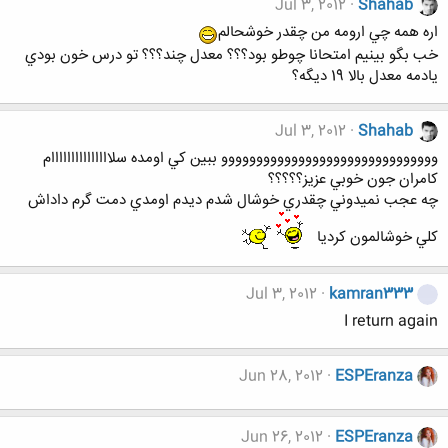
Jul 3, 2012
Shahab
اره همه چي ارومه من چقدر خوشحالم
خب بگو بينيم امتحانا چوطو بود؟؟؟ معدل چند؟؟؟ تو درس خون بودي
يادمه معدل بالا 19 ديگه؟
Jul 3, 2012
Shahab
ووووووووووووووووووووووووووووووو ببين كي اومده سلااااااااااااااام
كامران جون خوبي عزيز؟؟؟؟؟
چه عجب نميدوني چقدري خوشال شدم ديدم اومدي دمت گرم داداش
كلي خوشالمون كرديا
Jul 3, 2012
kamran333
I return again
Jun 28, 2012
ESPEranza
Jun 26, 2012
ESPEranza