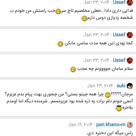
Jan 23, 2014
Ussef
فدایی داری دادا...خعلی مخلصیم تاج سر
خب راستش من خودم ب
شخصه زدیازی دوس دارم
Jan 23, 2014
Ussef
کجا بودی این همه مدت ساسی مانکن
Jan 23, 2014
Ussef
سلام سامان جوووونم چه عجب
Jan 23, 2014
suki
مرجان؟؟؟؟؟
چرا همه چیتو بستی؟ من چجوری بهت پیام بدم عزیزم؟
آبجی جونم دلم برات یه ذره شده بود عزیزمممم...شرمنده دیگه.اما اومدم
بلاخره
Jan 19, 2014
pari khano0m
راس میگه این دختره :دی