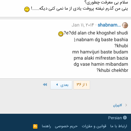
سلام بی معرفت چطوری؟
ینی من گذرم نیفته پروفت یادی از ما نمی کنی دیگه......!
Jan 11, 2014
shabnam...
e?dd alan che khogshel shudi?
nabnam dg baste bashia:|
khubi?
mn hamvijuri baste budam
pma alaki mifrestan bazia
dg vase hamin mibandam
khubi chekhbr?
آخر
1 از 36
بعدی
کاربران
Persian
ارتباط با ما
قوانین و مقرّرات
حریم خصوصی
راهنما
R
S