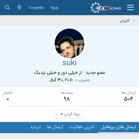
ورود
عضویت
کاربران
suki
عضو جدید
·
از
خیلی دور و خیلی نزدیک
عضویت
Jul 30, 2011
ارسال ها
پسندها
امتیاز
0
98
504
پیدا کردن
ارسال های پروفایل
آخرین فعالیت
ارسال ها
درباره