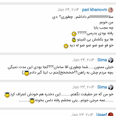
Jan 24, 2014
pari khano0m
سلااااااااااااااااااام داداشم.. چطوری؟ :دی
من خوبم
چه عجب بابا
رفته بودی بدرسی؟؟؟؟؟
ها برو بکشش بی تلبیتو
خو فو ضو ضو ضو ضو له دیه
Jan 24, 2014
Sima
خیلی ممنون......شما چطوری اقا سامان؟؟؟کجا بودی این مدت نمیگی
بچه مردم چش به راهن؟؟خخخخخ(منم ب اینا گیر دادم
)
Jan 23, 2014
Sima
خو من که جز حقیقت نگفتم..........این دخدره هم خودش اعتراف کرد
........عمه مرجی جونم...ینی عخشم رفته دلس بخونه
..........
Jan 23, 2014
Ussef