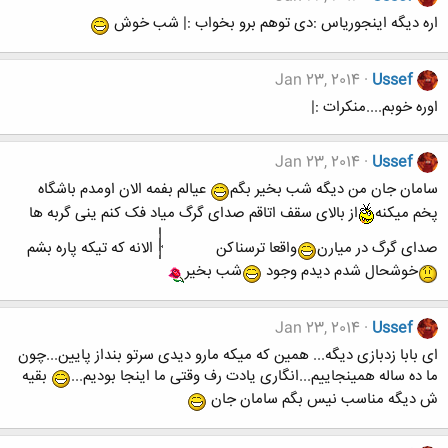
اره دیگه اینجوریاس :دی توهم برو بخواب :| شب خوش
Jan 23, 2014
Ussef
اوره خوبم....منکرات :|
Jan 23, 2014
Ussef
سامان جان من دیگه شب بخیر بگم
عیالم بفمه الان اومدم باشگاه
پخم میکنه
از بالای سقف اتاقم صدای گرگ میاد فک کنم ینی گربه ها
صدای گرگ در میارن
واقعا ترسناکن
الانه که تیکه پاره بشم
خوشحال شدم دیدم وجود
شب بخیر
Jan 23, 2014
Ussef
ای بابا زدبازی دیگه... همین که میکه مارو دیدی سرتو بنداز پایین...چون
ما ده ساله همینجاییم...انگاری یادت رف وقتی ما اینجا بودیم...
بقیه
ش دیگه مناسب نیس بگم سامان جان