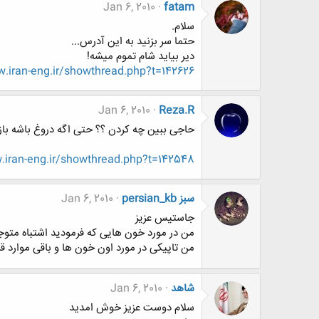
Jan 6, 2010
fatam
سلام.
حتما سر بزنيد به اين آدرس...
دير بيايد شام تموم ميشه!
.iran-eng.ir/showthread.php?t=142626
Jan 6, 2010
Reza.R
حاجی ببین چه کردن ؟؟ حتی اگه دروغ باشه باز ه
iran-eng.ir/showthread.php?t=142548
persian_kb سبز
Jan 6, 2010
جاستیس عزیز
من در مورد خون هایی که فرمودید اشتباه متوجه
من تاپیکی در مورد اون خون ها و باقی موارد 
شاهد
Jan 6, 2010
سلام دوست عزيز خوش امديد