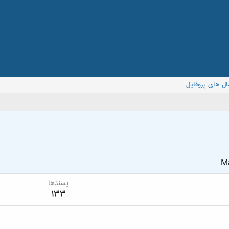
ال های پروفایل
Ma
پسندها
133