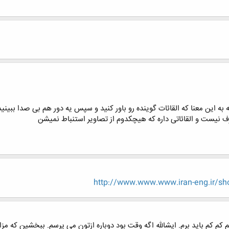
به این معنا که القائات گوینده رو باور کنید و سپس یه دور هم بی صدا ببینید
 نیست و القائاتی داره که هیچکدوم از تصاویر استنباط نمیشن
http://www.www.www.iran-eng.ir/sh
 كم كم بايد برم. ايشالله اگه وقت بود دوباره ازتون مي پرسم. ببخشين كه م