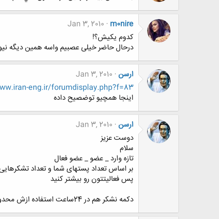
Jan 3, 2010
m0nire
کدوم یکیش؟!
درحال حاضر خیلی عصبیم واسه همین دیگه نیوم
ارسن
Jan 3, 2010
w.iran-eng.ir/forumdisplay.php?f=83
اینجا همچیو توضصیح داده
ارسن
Jan 3, 2010
دوست عزیز
سلام
تازه وارد _ عضو _ عضو فعال
بر اساس تعداد پستهای شما و تعداد تشکرهایی 
پس فعالیتتون رو بیشتر کنید
دکمه نشکر هم در 24ساعت استفاده ازش محدوده یعنی شما تا حدی مجاز به تشکر کردن هستید