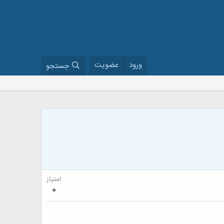
ورود
عضویت
جستجو
امتیاز
0