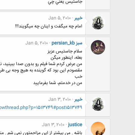
جاستيس يعني چي
خيبر
Jan 5, 2010
امام چه میگفت و اینان چه میگویند!!!
persian_kb سبز
Jan 5, 2010
سلام جاستیس عزیز
بعله، اینطور میگن
من عرض کردم شما فیلم رو بدون صدا ببینید، نه 
مقصودم این بود که گوینده به هیچ وجه بی طرف
خب
من در خدمتم، شما بفرمایید
خيبر
Jan 3, 2010
owthread.php?p=1513749#post1513749
Jan 3, 2010
justice
باشه . من بيشتر از اين مزاحمتون نمي شم . منم