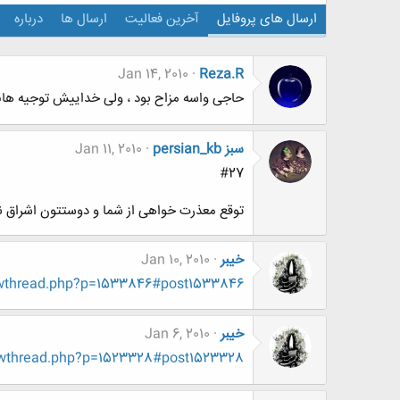
ارسال های پروفایل
آخرین فعالیت
ارسال ها
درباره
Jan 14, 2010
Reza.R
حاجی واسه مزاح بود ، ولی خداییش توجیه هاش
persian_kb سبز
Jan 11, 2010
#27
توقع معذرت خواهی از شما و دوستتون اشراق ند
خيبر
Jan 10, 2010
owthread.php?p=1533846#post1533846
خيبر
Jan 6, 2010
owthread.php?p=1523328#post1523328