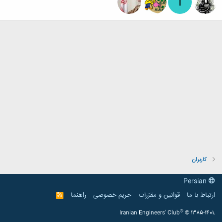
T
کاربران
Persian
ارتباط با ما
قوانین و مقرّرات
حریم خصوصی
راهنما
R
S
S
®
Iranian Engineers' Club
© 1385-1401.