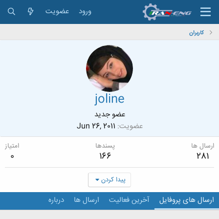
ورود
عضویت
کاربران
joline
عضو جدید
عضویت
Jun 26, 2011
ارسال ها
پسندها
امتیاز
0
166
281
پیدا کردن
ارسال های پروفایل
آخرین فعالیت
ارسال ها
درباره