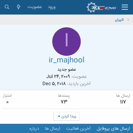
ورود
عضویت
کاربران
I
ir_majhool
عضو جدید
عضویت
Jul 24, 2009
آخرین بازدید
Dec 5, 2018
ارسال ها
پسندها
امتیاز
0
73
117
پیدا کردن
ارسال های پروفایل
آخرین فعالیت
ارسال ها
درباره