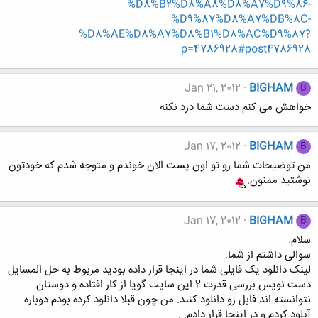
%D8%B2%D8%A8%D8%A7%D9%86-
%D9%87%D8%A7%DB%8C-
%D8%AE%D8%A7%D8%B1%D8%AC%D9%87?
p=4786928#post4786928
Jan 21, 2012
BIGHAM
B
خواهش می کنم دست شما درد نکنه
Jan 17, 2012
BIGHAM
B
من توضیحات شما رو تو اون پست الان خوندم و متوجه شدم که خودتون
نوشتید ممنون.
Jan 17, 2012
BIGHAM
B
سلام.
سوالی داشتم از شما.
لینک دانلود یک فایلی شما در اینجا قرار داده بودید مربوط به حل المسایل
دست نویس بررسی قدرت 2 این سایت گویا از کار افتاده و دوستان
نتوانسته اند فابل رو دانلود کنند. من چون قبلا دانلود کرده بودم دوباره
آپلود کردم و در اینجا قرار دادم. .