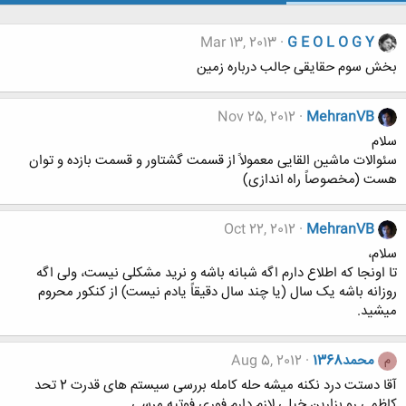
Mar 13, 2013
G E O L O G Y
بخش سوم حقایقی جالب درباره زمین
Nov 25, 2012
MehranVB
سلام
سئوالات ماشین القایی معمولاً از قسمت گشتاور و قسمت بازده و توان
هست (مخصوصاً راه اندازی)
Oct 22, 2012
MehranVB
سلام،
تا اونجا که اطلاع دارم اگه شبانه باشه و نرید مشکلی نیست، ولی اگه
روزانه باشه یک سال (یا چند سال دقیقاً یادم نیست) از کنکور محروم
میشید.
محمد1368
Aug 5, 2012
م
آقا دستت درد نکنه میشه حله کامله بررسی سیستم های قدرت 2 تحد
کاظمی رو بزارین خیلی لازم دارم فوری فوتیه مرسی.