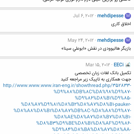
Jul 6, 2012
mehdipesse
M
اخلاق کاری
May 24, 2012
mehdipesse
M
بازیگر هالیوودی در نقش «ابوعلي سينا»
Mar 15, 2012
EECi
تکمیل بانک لغات زبان تخصصی
جهت همکاری به تاپیک زیر مراجعه کنید
http://www.www.www.iran-eng.ir/showthread.php/352833-
%D9%88%DB%8C%DA%98%D9%87-
%D9%86%D8%B1%D9%85-
%D8%A7%D9%81%D8%B2%D8%A7%D8%B1-pauker-
%D8%A8%D8%B1%D8%A7%DB%8C-%D8%A8%D9%87-
%D8%AE%D8%A7%D8%B7%D8%B1-
%D8%B3%D9%BE%D8%B1%D8%AF%D9%86-
%D9%84%D8%BA%D8%A7%D8%AA-