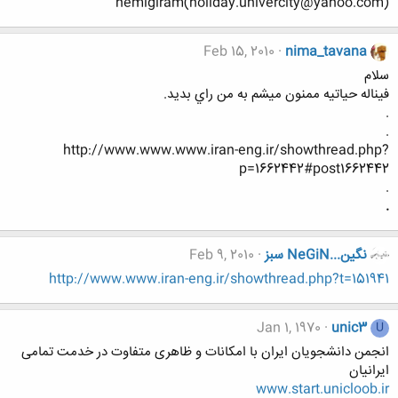
nemigiram(holiday.univercity@yahoo.com)
Feb 15, 2010
nima_tavana
سلام
فيناله حياتيه ممنون ميشم به من راي بديد.
.
.
http://www.www.www.iran-eng.ir/showthread.php?
p=1662442#post1662442
.
.
نگين...NeGiN سبز
Feb 9, 2010
http://www.www.iran-eng.ir/showthread.php?t=151941
Jan 1, 1970
unic3
U
انجمن دانشجویان ایران با امکانات و ظاهری متفاوت در خدمت تمامی
ایرانیان
www.start.unicloob.ir