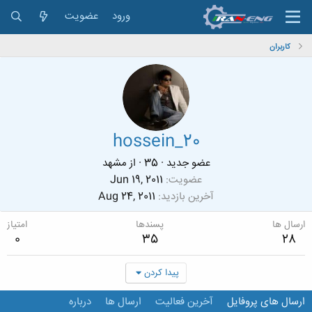
ورود
عضویت
کاربران
hossein_20
عضو جدید
·
35
·
از
مشهد
عضویت
Jun 19, 2011
آخرین بازدید
Aug 24, 2011
ارسال ها
پسندها
امتیاز
0
35
28
پیدا کردن
ارسال های پروفایل
آخرین فعالیت
ارسال ها
درباره