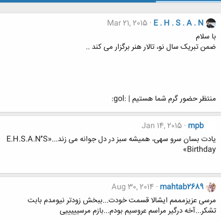
Mar 21, 2015
E . H . S . A . N
با سلام
ضمن تبریک سال نو، تالار هنر برگزار می کند ..
منتظر حضور گرم شما هستیم | :gol:
Jan 14, 2015
mpb
یادت بسان سرو سهی، همیشه سبز در دل جوانه می زند...«E.H.S.A.Nُُُ S
Birthday»
Aug 30, 2014
mahtab2689
مرسی عزیزمممم ایشالا قسمت خودت...ببخش زودتر نیومدم بابت
تشکر...آخه درگیر مراسم عروسیم بودم...بازم مرسیییییی