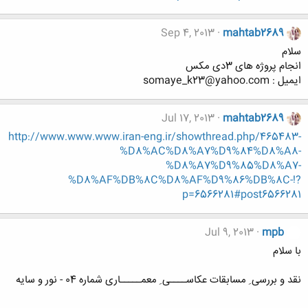
Sep 4, 2013
mahtab2689
سلام
انجام پروژه های 3دی مکس
ایمیل : somaye_k23@yahoo.com
Jul 17, 2013
mahtab2689
http://www.www.www.iran-eng.ir/showthread.php/465483-
%D8%AC%D8%A7%D9%84%D8%A8-
%D8%A7%D9%85%D8%A7-
%D8%AF%DB%8C%D8%AF%D9%86%DB%8C-!?
p=6566281#post6566281
Jul 9, 2013
mpb
با سلام
نقد و بررسی ِ مسابقات عکاســــی ِ معمـــــاری شماره 04 - نور و سایه