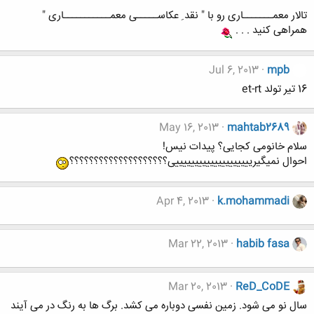
تالار معمـــــــاری رو با " نقد ِ عکاســـــی معمـــــــــــاری "
همراهی کنید . . .
Jul 6, 2013
mpb
16 تیر تولد et-rt
May 16, 2013
mahtab2689
سلام خانومی کجایی؟ پیدات نیس!
احوال نمیگیرییییییییییییییییییییی؟؟؟؟؟؟؟؟؟؟؟؟؟؟؟؟؟؟؟؟
Apr 4, 2013
k.mohammadi
Mar 22, 2013
habib fasa
Mar 20, 2013
ReD_CoDE
سال نو می شود. زمین نفسی دوباره می کشد. برگ ها به رنگ در می آیند