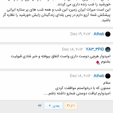
خورشید را شب زنده داری می کردند.
این است میراث ایران زمین؛ این شب و همه شب های پر ستاره ایرانی
پیشکش شما؛ آرزو دارم در پس یلدای زندگیتان زایش خورشید را نظاره گر
باشید.
Dec 19, 2012
Aihab
Dec 18, 2012
YA3_3PID
امیدوار هرچی دوست داری واست اتفاق بیوفته و خبر شادی قبولیت
بشنوم
Dec 18, 2012
Aihab
سلام
ممنون که با درخواستم موافقت کردی
امیدوارم لیاقت دوستی شمارو داشته باشم.....
آخر
1 از 21
بعدی