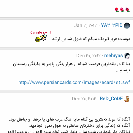
Jan 3, 2013
YA3_3PID
دوست عزیز تبریک میگم که قبول شدین ارشد
Dec 20, 2012
mehryas
بیا تا در بلندترین فرصت شبانه از هزار رنگی پاییز به یکرنگی زمستان
برسیم...
http://www.persiancards.com/images/ecard/114.swf
Dec 20, 2012
ReD_CoDE
آنگاه که تولد دختری بی گناه مایه ننگ عرب های پا برهنه و جاهل بود.
آنگاه که زندگی برای دخترکان ساعتی به طول نمی انجامید.
نیاکان ما، بلندترین شب سال، یلدا، شب تولد مینو الهه زن، و میترا الهه