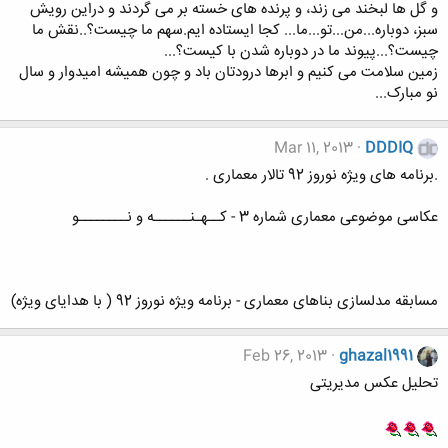
و گل ها لبخند می زند، و پرنده های خسته بر می گردند و دراین رویش
سبز، دوباره...من...تو...ما... کجا ایستاده ایم.سهم ما چیست؟..نقش ما
چیست؟...پیوند ما در دوباره شدن با کیست؟...
زمین سلامت می کنیم و ابرها درودتان باد و چون همیشه امیدوار و سال
نو مبارک...
Mar 11, 2013
DDDIQ
.برنامه های ویژه نوروز 92 تالار معماری .
عکاسی موضوعی معماری شماره 3 - کــهـنــــــه و نــــــــو
مسابقه مدلسازی بناهای معماری - برنامه ویژه نوروز 92 ( با هدایای ویژه)
Feb 26, 2013
ghazal1991
تحلیل عکس مدیریتی