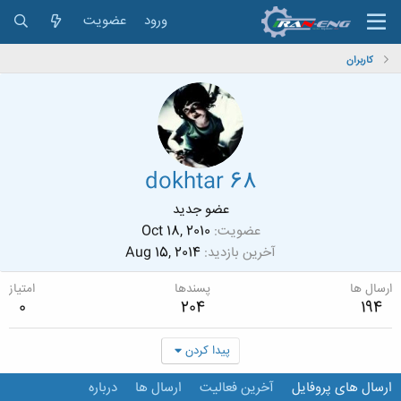
ورود
عضویت
کاربران
dokhtar 68
عضو جدید
عضویت
Oct 18, 2010
آخرین بازدید
Aug 15, 2014
ارسال ها
پسندها
امتیاز
0
204
194
پیدا کردن
ارسال های پروفایل
آخرین فعالیت
ارسال ها
درباره