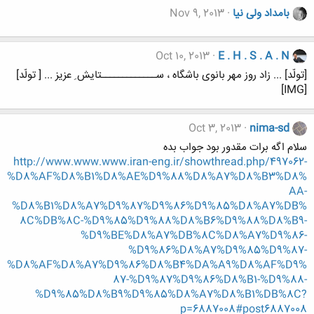
بامداد ولی نیا
Nov 9, 2013
Oct 10, 2013
E . H . S . A . N
[تولّد] ... زاد روز مهر بانوی باشگاه ، ســـــــــــــتایش ِ عزیز ... [ تولّد]
[IMG]
Oct 3, 2013
nima-sd
سلام اگه برات مقدور بود جواب بده
http://www.www.www.iran-eng.ir/showthread.php/497062-
%D8%AF%D8%B1%D8%AE%D9%88%D8%A7%D8%B3%D8%
AA-
%D8%B1%D8%A7%D9%87%D9%86%D9%85%D8%A7%DB%
8C%DB%8C-%D9%85%D9%88%D8%B6%D9%88%D8%B9-
%D9%BE%D8%A7%DB%8C%D8%A7%D9%86-
%D9%86%D8%A7%D9%85%D9%87-
%D8%AF%D8%A7%D9%86%D8%B4%DA%A9%D8%AF%D9%
87-%D9%87%D9%86%D8%B1-%D9%88-
%D9%85%D8%B9%D9%85%D8%A7%D8%B1%DB%8C?
p=6887008#post6887008