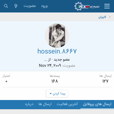
ورود
عضویت
کاربران
hossein.8667
عضو جدید
·
از
...
عضویت
Nov 24, 2009
ارسال ها
پسندها
امتیاز
0
168
127
پیدا کردن
ارسال های پروفایل
آخرین فعالیت
ارسال ها
درباره