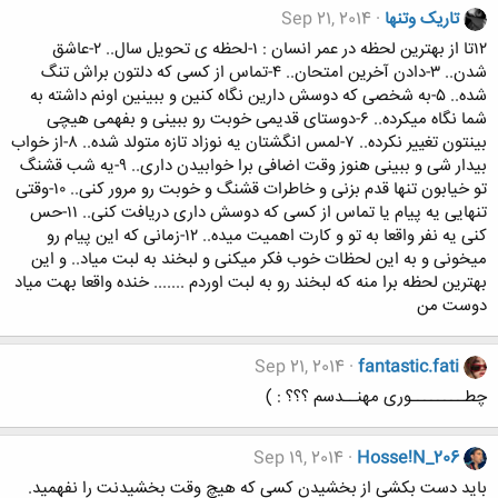
تاریک وتنها
Sep 21, 2014
۱۲تا از بهترین لحظه در عمر انسان : ۱-لحظه ی تحویل سال.. ۲-عاشق
شدن.. ۳-دادن آخرین امتحان.. ۴-تماس از کسی که دلتون براش تنگ
شده.. ۵-به شخصی که دوسش دارین نگاه کنین و ببینین اونم داشته به
شما نگاه میکرده.. ۶-دوستای قدیمی خوبت رو ببینی و بفهمی هیچی
بینتون تغییر نکرده.. ۷-لمس انگشتان یه نوزاد تازه متولد شده.. ۸-از خواب
بیدار شی و ببینی هنوز وقت اضافی برا خوابیدن داری.. ۹-یه شب قشنگ
تو خیابون تنها قدم بزنی و خاطرات قشنگ و خوبت رو مرور کنی.. ۱۰-وقتی
تنهایی یه پیام یا تماس از کسی که دوسش داری دریافت کنی.. ۱۱-حس
کنی یه نفر واقعا به تو و کارت اهمیت میده.. ۱۲-زمانی که این پیام رو
میخونی و به این لحظات خوب فکر میکنی و لبخند به لبت میاد.. و این
بهترین لحظه برا منه که لبخند رو به لبت اوردم ....... خنده واقعا بهت میاد
دوست من
Sep 21, 2014
fantastic.fati
چطــــــــوری مهنــدسم ؟؟؟ : )
Sep 19, 2014
Hosse!N_206
باید دست بکشی از بخشیدن کسی که هیچ وقت بخشیدنت را نفهمید.