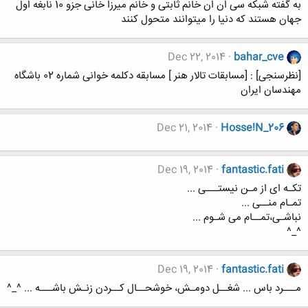
به گفته شبکه سی ان ان خانم ثابتی و خانم میرزا خانی جزو 10 نابغه اول
جهان هستند که دنیا را میتوانند متحول کنند
Dec 22, 2014
bahar_cve
[نظرسنجی] : [مسابقات تالار هنر ] مسابقه دکلمه خوانی شماره 02 باشگاه
مهندسان ایران
Dec 21, 2014
Hosse!N_206
Dec 19, 2014
fantastic.fati
تکـه ای از مـن نیستـــی ...
تمـام منــی ...
نباشـی،تمــام می شـوم ...
^_^
Dec 19, 2014
fantastic.fati
مـــرد باس ... شغــل دومـش، خوشحــال کــردن زنـش باشـــه ... ^_^