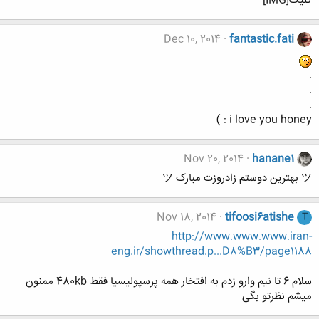
کلیک[IMG]
Dec 10, 2014
fantastic.fati
.
.
.
i love you honey : )
Nov 20, 2014
hanane1
ツ بهترین دوستم زادروزت مبارک ツ
Nov 18, 2014
tifoosi6atishe
T
http://www.www.www.iran-
eng.ir/showthread.p...D8%B3/page1188
سلام 6 تا نیم وارو زدم به افتخار همه پرسپولیسیا فقط 480kb ممنون
میشم نظرتو بگی