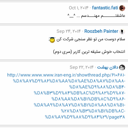
Oct 1, 2014
fantastic.fati
عاشقتـــــــم مهنـــدسم ... ^__^
Sep 24, 2014
Roozbeh Painter
سلام دوست من تو نظر سنجی شرکت کن
انتخاب خوش سلیقه ترین کاربر (سری دوم)
دالان بهشت
Sep 22, 2014
http://www.www.www.iran-eng.ir/showthread.php/610681-
%D8%A7%D9%86%D8%AA%D8%AE%D8%A7%D8%A8-
%D8%AE%D9%88%D8%B4-
%D8%B3%D9%84%DB%8C%D9%82%D9%87-
%D8%AA%D8%B1%DB%8C%D9%86-
%DA%A9%D8%A7%D8%B1%D8%A8%D8%B1-
%28%D8%B3%D8%B1%DB%8C-
%D8%A7%D9%88%D9%84%29/page38