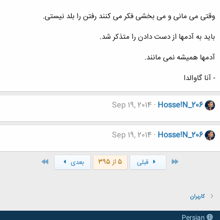
وقتی می مانی و می بخشی فکر می کنند رفتن را بلد نیستی.
باید به آدمها از دست دادن را متذکر شد.
آدمها همیشه نمی مانند.
- آنا گاوالدا
Sep 19, 2014
Hosse!N_206
Sep 19, 2014
Hosse!N_206
اول
آخر
5 از 395
قبلی
بعدی
کاربران
Persian