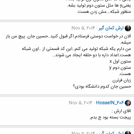
یعنیy ها مثل ستون دوم تولید بشه.
منظور شبکه...مش زدن هست.
ارش کمان گیر
Nov 5, 2014
الان در خواست دوستی فرستادم.اگر قبول کنید..حسین جان. پیچ من باز
میشه.
من دارم یکه شبکه تولید می کنم..این کد قسمتی از ..اون شبکه
هست.اعداد داره با دو حلقه ایجاد می شوند..
ستون اول x
ستون دوم y
هست.
زبان فرترن
حسین جان کدوم دانشگاه بودی؟
Nov 5, 2014
Hosse!N_206
اقای ارش :
پیجت بسته بود ج بدم.
ارش کمان گیر
Nov 5, 2014