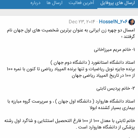
ارسال های پروفایل
آخرین فعالیت
ارسال ها
درباره
Dec 23, 2014
Hosse!N_206
امسال دو چهره زن ایرانی به عنوان برترین شخصیت های اول جهان نام
گرفتند ؛
1- خانم مریم میرزاخانی
استاد دانشگاه استانفورد ( دانشگاه دوم جهان )
برنده جایزه نوبل ریاضیات و تنها برنده المپیاد ریاضی تا کنون با نمره 100
از 100 در تاریخ المپیاد ریاضی جهان
2- خانم پردیس ثابتی
استاد دانشگاه هاروارد ( دانشگاه اول جهان ) ، و سرپرست گروه مبارزه با
بیماری بسیار کشنده ابولا
خانم ثابتی با معدل 100 از 100 فارغ التحصیل استثنایی و شاگرد اول رشته
پزشکی از دانشگاه هاروارد است .