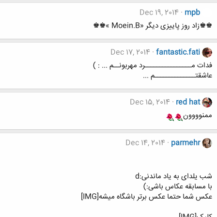
Dec 19, 2014
mpb
♚♚زاد روز پاییزی دیگر «Moein.B »♚♚
Dec 17, 2014
fantastic.fati
فدات مــــــــــــــــرد مهربونــم ... : )
عاشقتــــــــــــــم ...
Dec 15, 2014
red hat
ممنوووون
Dec 14, 2014
parmehr
شب یلدای به یاد ماندنی:d
با مسابقه عکاس باشی:)
عکس شما حتما عکس برتر باشگاه میشه[IMG]