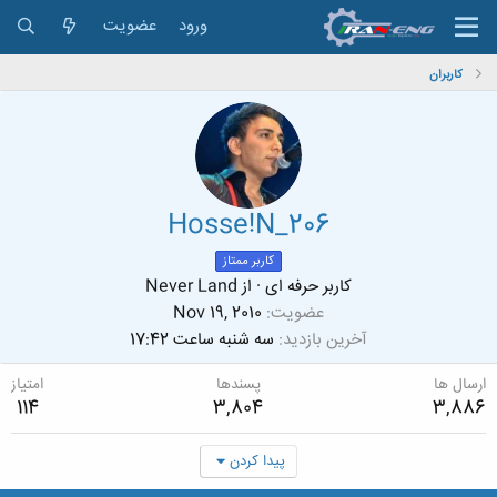
ورود
عضویت
کاربران
Hosse!N_206
کاربر ممتاز
کاربر حرفه ای
·
از
Never Land
عضویت
Nov 19, 2010
آخرین بازدید
سه شنبه ساعت 17:42
ارسال ها
پسندها
امتیاز
114
3,804
3,886
پیدا کردن