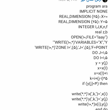
program ara
IMPLICIT NONE
REAL,DIMENSION (25)::X=0
REAL,DIMENSION (25)::Y=5
INTEGER I,J,K,n,f
real z,b
OPEN(10,FILE="laay")
WRITE(10,*)'VARIABLES="X","Y"'
WRITE(10,*)'ZONE I=',(5),'J=',(5),'F=POINT'
DO J=1,5
DO I=1,5
y = y(j)
x=x(I)
x=x(I)+1
k=i+(j-1)*5
if (y(j)<4) then
write(*,*)'x(',k,')=',x(i)
write(*,*)'y(',k,')=',y(j)
write(10,*)x(i),y(j)
end do