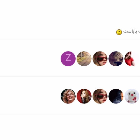
ب باباست
Z