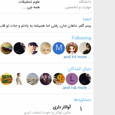
دانشگاه
علوم تحقیقات
مهارت و تخصص
همه چی ...
امضا
پسر گلم، ماهان جان، رفتی اما همیشه به یادتم و جات تو قل
Following
M
... and 78 more.
دنبال کنندگان
L
... and 105 more.
دستاوردها
آواتار داری
1
عکس آواتار برا خودت انتخاب کردی