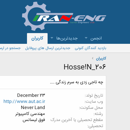
انجمن
جدیدترین‌ها
کاربران
بازدید کنندگان کنونی
جدیدترین ارسال های پروفایل
جستجو در ارس
کاربران
Hosse!N_206
چه تاجی زدی به سرم زندگی ....
تاریخ تولد
December 23
وب سایت
http://www.aut.ac.ir
محل سکونت
Never Land
رشته
مهندسی کامپیوتر
مقطع تحصیلی یا آخرین مدرک
فوق لیسانس
تحصیلی