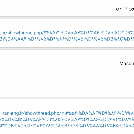
-eng.ir/showthread.php/328571-%D8%A7%D8%AE-%D8%AC%
%D8%AA!!!%D9%85%D9%86%D9%85-%D9%85%DB%8C%D8%A7
Masoud
w.iran-eng.ir/showthread.php/313556-%DA%AF%D9%84-%
5%D8%B1%D8%AF%D9%85%D8%A7%D9%86-%D9%84%D8%B1
3%DB%8C%D9%86%28%D8%B9%29-%D8%AA%D8%B5%D8%A7%