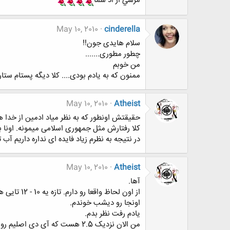
مرسي از اد شما
May 10, 2010
cinderella
سلام هایدی جون!!
چطور مطوری.......
من خوبم
ممنون که به یادم بودی.... کلا دیگه پستام ستا
May 10, 2010
Atheist
حقیقتش اونطور که به نظر میاد ادمین از خدا ه
کلا رفتارش مثل جمهوری اسلامی میمونه. اونا بر
در نتیجه به نظرم زیاد فایده ای نداره داریم آب 
May 10, 2010
Atheist
آها.
از اون لحاظ واقعا رو دارم. تازه یه 10 - 12 تایی هم آی دی گذاشتم کنار بره آینده.
اونجا رو دیشب خوندم.
یادم رفت نظر بدم.
من الان نزدیک 2.5 هست که آی دی اصلیم رو اخراج کردن.