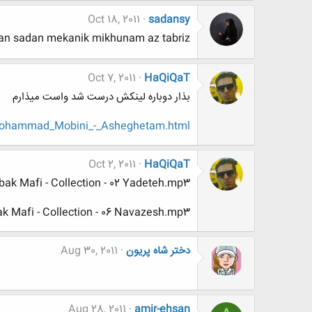
Oct 18, 2011
sadansy
an sadan mekanik mikhunam az tabriz
Oct 7, 2011
HaQiQaT
بذار دوباره لینکش درست شد واست میذارم
Mohammad_Mobini_-_Asheghetam.html
Oct 2, 2011
HaQiQaT
bak Mafi - Collection - 02 Yadeteh.mp3
k Mafi - Collection - 06 Navazesh.mp3
دختر شاه پریون
Aug 30, 2011
Aug 28, 2011
amir-ehsan