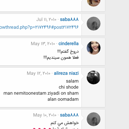
Jul 11, 2010
saba888
howthread.php?p=2172496#post2172496
May 13, 2010
cinderella
دروخ گفتم!!!
فعلا همون سیندیم!!!
May 12, 2010
alireza niazi
salam
chi shode
man nemitoonestam ziyadi on sham
alan oomadam
May 10, 2010
saba888
خواهش مي كنم