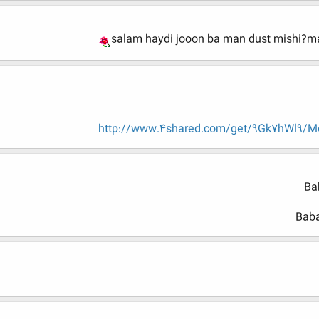
salam haydi jooon ba man dust mishi?m
http://www.4shared.com/get/9Gk7hWl9/
Ba
Baba