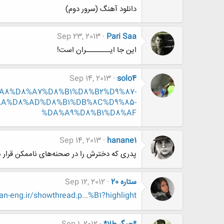
دانلود آهنگ (سرور دوم)
Sep 23, 2013
Pari Saa
این جا ایــــــــران است!
Sep 14, 2013
solo4
D8%A8%D8%A7%D8%B1%D8%B2%D9%87-
A%D8%AD%D8%B1%DB%8C%D9%85-
%DA%A9%D8%B1%D8%AF
Sep 14, 2013
hanane1
پدری که دخترش را در صحنه‌های ناممکن قرار م
ستاره 20
Sep 12, 2012
-eng.ir/showthread.p...%B1?highlight=