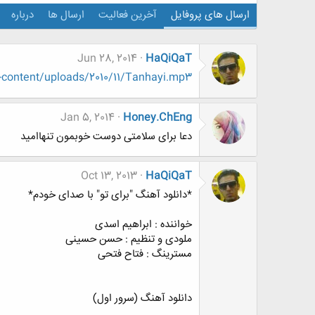
ارسال های پروفایل
آخرین فعالیت
ارسال ها
درباره
Jun 28, 2014
HaQiQaT
p-content/uploads/2010/11/Tanhayi.mp3
Jan 5, 2014
Honey.ChEng
دعا برای سلامتی دوست خوبمون تنهاامید
Oct 13, 2013
HaQiQaT
*دانلود آهنگ "برای تو" با صدای خودم*
خواننده : ابراهیم اسدی
ملودی و تنظیم : حسن حسینی
مسترینگ : فتاح فتحی
دانلود آهنگ (سرور اول)