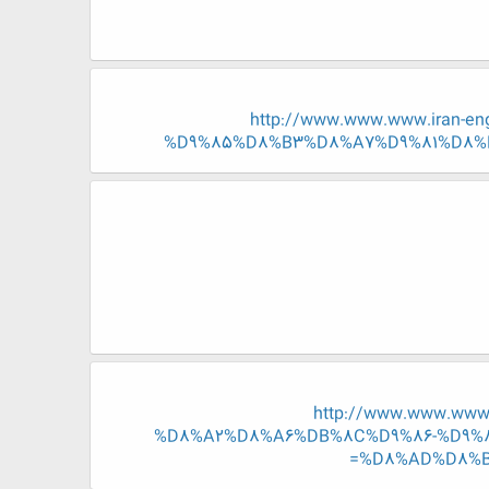
http://www.www.www.iran
%D9%85%D8%B3%D8%A7%D9%81%D8%B1
http://www.www.ww
%D8%A2%D8%A6%DB%8C%D9%86-%D9%8
%D8%AD%D8%B