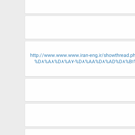
http://www.www.www.iran-eng.ir/showth
%D8%A8%D8%A7-%D8%AA%D8%AD%D8%B1