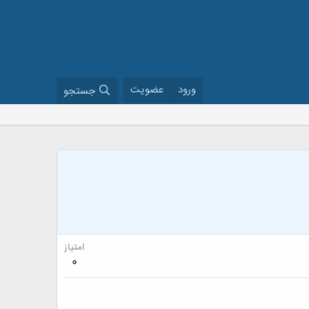
ورود
عضویت
جستجو
امتیاز
0