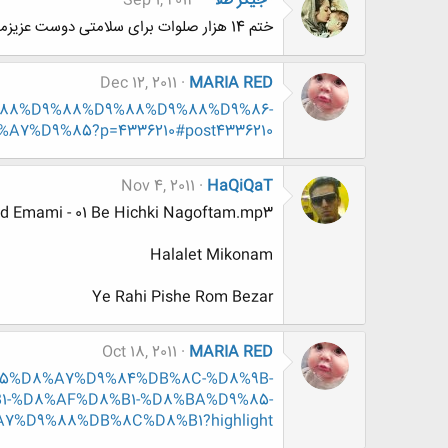
*جیگر طلا*
Sep 1, 2012
ختم 14 هزار صلوات برای سلامتی دوست عزیزمون یاسین
Dec 12, 2011
MARIA RED
D9%88%D9%88%D9%88%D9%88%D9%86-
%D9%85?p=4336210#post4336210
Nov 4, 2011
HaQiQaT
 Emami - 01 Be Hichki Nagoftam.mp3
Halalet Mikonam
Ye Rahi Pishe Rom Bezar
Oct 18, 2011
MARIA RED
D9%85%D8%A7%D9%84%DB%8C-%D8%9B-
-%D8%AF%D8%B1-%D8%BA%D9%85-
D9%88%DB%8C%D8%B1?highlight=