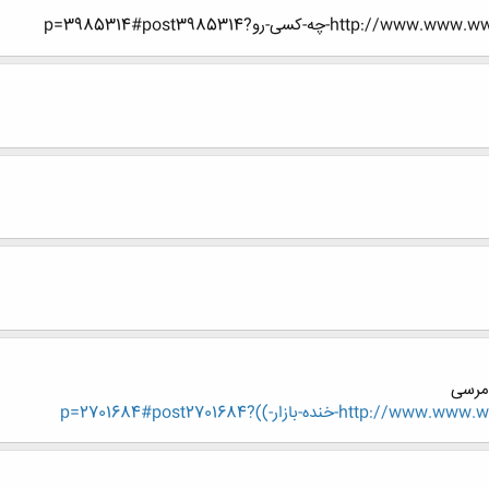
-کسی-رو?p=3985314#post3985314
.مرسی
ازار-))?p=2701684#post2701684