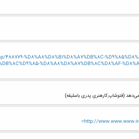
read.php/488779-%D8%A8%D8%B1%D8%A7%DB%8C-%D9%85%
%DB%8C%D9%85-%D8%A8%D8%A7%DB%8C%D8%AF-%D8%A
ی‌دهد (فتوشاپ,کارهنری پدری باسلیقه)
http://www.www.www.iran