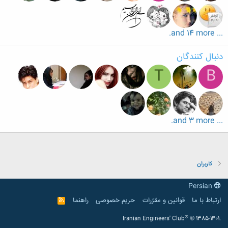
... and 14 more.
دنبال کنندگان
T
B
... and 3 more.
کاربران
Persian
ارتباط با ما
قوانین و مقرّرات
حریم خصوصی
راهنما
R
S
S
®
Iranian Engineers' Club
© 1385-1401.