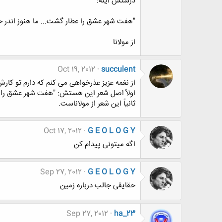
درستش اینه:
"هفت شهر عشق را عطار گشت... ما هنوز اندر 
از مولانا
Oct 19, 2012
succulent
از نغمه عزیز عذرخواهی می کنم که دارم تو کار
اولاً اصل شعر این هستش: "هفت شهر عشق را ع
ثانیاً این شعر از مولاناست.
Oct 17, 2012
G E O L O G Y
اگه میتونی پیدام کن
Sep 27, 2012
G E O L O G Y
حقایقی جالب درباره زمین
Sep 27, 2012
ha_23