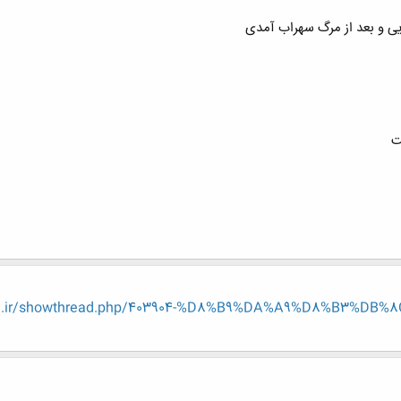
رویی و بعد از مرگ سهراب آمدی
ت
eng.ir/showthread.php/403904-%D8%B9%DA%A9%D8%B3%D