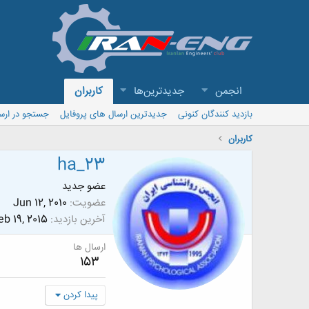
انجمن
جدیدترین‌ها
کاربران
بازدید کنندگان کنونی
جدیدترین ارسال های پروفایل
جستجو در ارس
کاربران
ha_23
عضو جدید
عضویت
Jun 12, 2010
آخرین بازدید
eb 19, 2015
ارسال ها
153
پیدا کردن