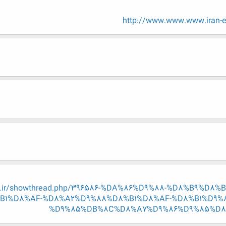
http://www.www.www.iran-e
eng.ir/showthread.php/396586-%DA%86%D9%88-%D8%B9%
B1%D8%AF-%D8%A2%D9%88%D8%B1%D8%AF-%D8%B1%D9%
%D9%85%DB%8C%D8%A7%D9%86%D9%85%D8%A7