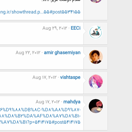
ng.ir/showthread.p...55#post5534155
Aug 29, 2012
EECi
Aug 22, 2012
amir ghasemiyan
Aug 17, 2012
vishtaspe
Aug 17, 2012
mahdya
D8%B6%D9%88%DB%8C-%D8%A8%D9%87-
88%D8%B2%DA%AF%D8%A7%D8%B1-
%D8%B1?p=5414175#post5414175