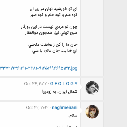
اي تو خورشيد نهان در زير ابر
كوه علم و كوه حلم و كوه صبر
چون تو مردي نيست در اين روزگار
هيچ تيغي نيز، همچون ذوالفقار
جان ما را كن ز عشقت منجلي
اي فدايت جان عالم، يا علي
33721936114102481091651996695132.jpg
Oct 24, 2012
G E O L O G Y
شمال ایران، به زودی!
Oct 22, 2012
naghmeirani
سلام: