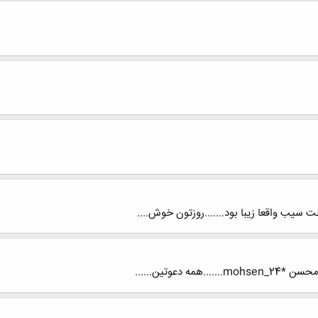
سیب واقعا زیبا بود.......روزتون خوش....
 دعوتین......