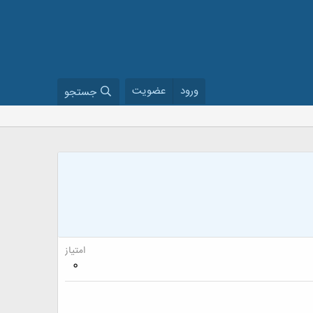
ورود
عضویت
جستجو
امتیاز
0