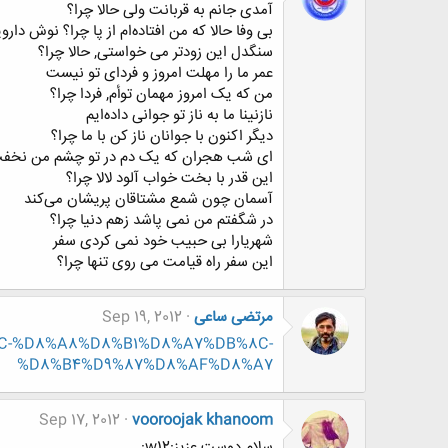
آمدی جانم به قربانت ولی حالا چرا؟
بى وفا حالا که من افتاده‌ام از پا چرا؟ نوش دا
سنگدل این زودتر مى خواستی, حالا چرا؟
عمر ما را مهلت امروز و فردای تو نیست
من که یک امروز مهمان توأم, فردا چرا؟
نازنینا ما به ناز تو جوانی داده‌ایم
دیگر اکنون با جوانان ناز کن با ما چرا؟
ای شب هجران که یک دم در تو چشم من نخف
این قدر با بخت خواب آلود لالا چرا؟
آسمان چون شمع مشتاقان پریشان می‌کند
در شگفتم من نمى پاشد زهم دنیا چرا؟
شهریارا بی حبیب خود نمى کردی سفر
این سفر راه قیامت مى روی تنها چرا؟
مرتضی ساعی
Sep 19, 2012
B%8C-%D8%A8%D8%B1%D8%A7%DB%8C-
%D8%B4%D9%87%D8%AF%D8%A7
Sep 17, 2012
vooroojak khanoom
سلام دوست عزیز:w12: