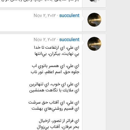
Nov 2, 2012
succulent
Nov 2, 2012
succulent
اي علي، اي ارتفاعت تا خدا
بي نهايت، بيكران، بي‌انتها
اي علي، اي همسر بانوي اب
جلوه حق، اسم اعظم، نور ناب
اي علي اي خوب، اي تنهاترين
اي ملايك با نگاهت همنشين
اي علي، اي آفتاب حق سرشت
اي قسيم روشني‌هاي بهشت
اي فراتر از تصور، ازخيال
بحر عرفان، آفتاب بي‌زوال