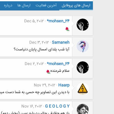
ارسال های پروفایل
آخرین فعالیت
ارسال ها
درباره
Dec 5, 2012
*mohsen_24
Dec 3, 2012
Samaneh
آیا شب یلدای امسال پایان دنیاست؟
Dec 2, 2012
*mohsen_24
سلام شرمنده
Nov 29, 2012
Haarp
با دیدن این تصاویر چه حسی به شما دست مید
Nov 16, 2012
G E O L O G Y
باز هم حقایقی جالب درباره زمین (بخش دوم)