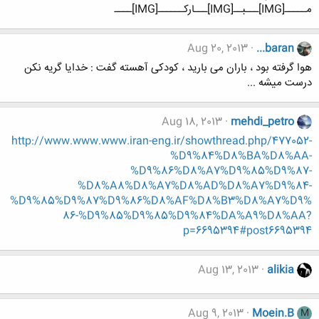
مـــــ[IMG]ـــبــ[IMG]ـــارکــــــ[IMG]ــــ
Aug 20, 2013
...baran
هوا گرفته بود ، باران می بارید ، كودكی آهسته گفت : خدایا گریه نكن
درست میشه ...
Aug 18, 2013
mehdi_petro
http://www.www.www.iran-eng.ir/showthread.php/477052-
%D9%84%D8%BA%D8%AA-
%D9%86%D8%A7%D9%85%D9%87-
%D8%A8%D8%A7%D8%AD%D8%A7%D9%84-
%D9%85%D9%87%D9%86%D8%AF%D8%B3%D8%A7%D9%
86-%D9%85%D9%85%D9%84%DA%A9%D8%AA?
p=6695394#post6695394
Aug 13, 2013
alikia
Aug 9, 2013
Moein.B
M