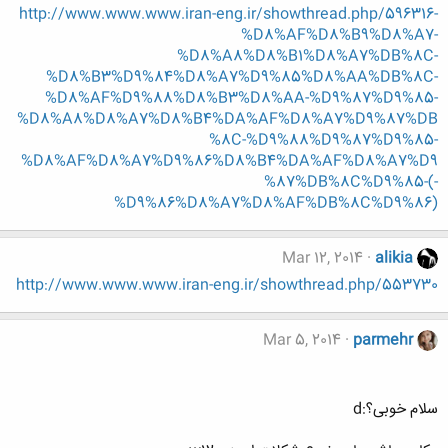
http://www.www.www.iran-eng.ir/showthread.php/596316-
%D8%AF%D8%B9%D8%A7-
%D8%A8%D8%B1%D8%A7%DB%8C-
%D8%B3%D9%84%D8%A7%D9%85%D8%AA%DB%8C-
%D8%AF%D9%88%D8%B3%D8%AA-%D9%87%D9%85-
%D8%A8%D8%A7%D8%B4%DA%AF%D8%A7%D9%87%DB
%8C-%D9%88%D9%87%D9%85-
%D8%AF%D8%A7%D9%86%D8%B4%DA%AF%D8%A7%D9
%87%DB%8C%D9%85-(-
%D9%86%D8%A7%D8%AF%DB%8C%D9%86)
Mar 12, 2014
alikia
http://www.www.www.iran-eng.ir/showthread.php/553730
Mar 5, 2014
parmehr
سلام خوبی؟:d