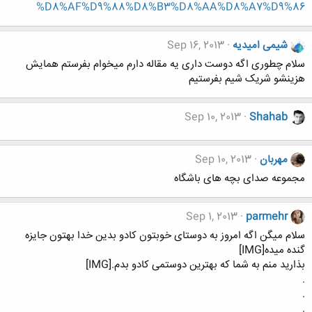
%D8%AF%D9%88%D8%B3%D8%AA%D8%A7%D9%86
شیمی امیدیه
Sep 16, 2013
سلام چطوری اگه دوست داری یه مقاله دارم میخوام بفرستم همایش
هزینشو شریک شیم بفرستیم
Sep 10, 2013
Shahab
مهربان
Sep 10, 2013
مجموعه صدای بچه های باشگاه
Sep 1, 2013
parmehr
سلام میگن اگه امروز به دوستای خوبتون کادو بدین خدا بهتون جایزه
گنده میده[IMG]
بذارید منم به شما که بهترین دوستمی کادو بدم.[IMG]
.
.
.