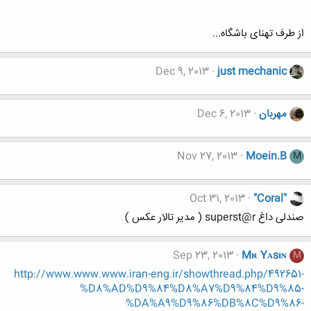
از طرف تهنای باشگاه...
Dec 9, 2013
just mechanic
مهربان
Dec 6, 2013
Nov 27, 2013
Moein.B
M
Oct 31, 2013
"Coral"
صندلی داغ superst@r ( مدیر تالار عکس )
Sep 23, 2013
Mʀ Yᴀsɪɴ
M
http://www.www.www.iran-eng.ir/showthread.php/492651-
%D8%AD%D9%84%D8%A7%D9%84%D9%85-
%DA%A9%D9%86%DB%8C%D9%86-