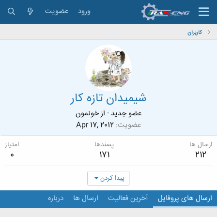
ورود
عضویت
کاربران
شیمیدان تازه کار
عضو جدید
·
از
خونمون
عضویت
Apr 17, 2012
ارسال ها
پسندها
امتیاز
0
171
212
پیدا کردن
ارسال های پروفایل
آخرین فعالیت
ارسال ها
درباره