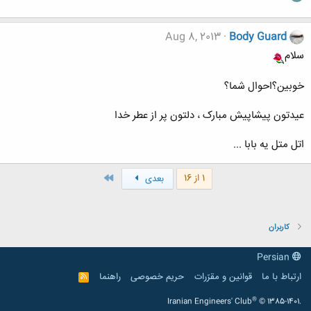
Aug 8, 2013
Body Guard
سلام
خوبین؟احوال شما؟
عیدتون پیشاپیش مبارک ، دلتون پر از عطر خدا
اتل متل یه بابا ...
آخر
1 از 16
بعدی
کاربران
Persian
ارتباط با ما
قوانین و مقرّرات
حریم خصوصی
راهنما
R
S
S
®
Iranian Engineers' Club
© 1385-1401.