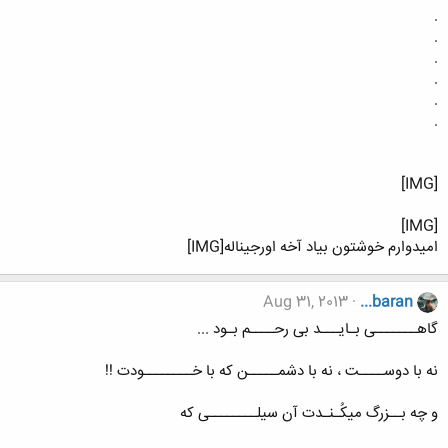
.
.
.
.
.
.
[IMG]
[IMG]
امیدوارم خوشتون بیاد آخه اورجیناله[IMG]
Aug 31, 2013
...baran
گاهـــــــی بـایـــد بی رحــــم بـود ...
نه با دوســــت ، نه با دشمـــــن که با خــــــــودت !!
و چه بــزرگ میكُـنـدت آن سیلــــــــی كه