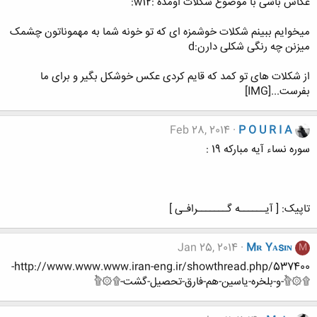
عکاس باشی با موضوع شکلات اومده :w12:
میخوایم ببینم شکلات خوشمزه ای که تو خونه شما به مهموناتون چشمک
میزنن چه رنگی شکلی دارن:d
از شکلات های تو کمد که قایم کردی عکس خوشکل بگیر و برای ما
بفرست...[IMG]
Feb 28, 2014
P O U R I A
سوره نساء آیه مبارکه 19 :
تاپیک: [ آیــــــه گـــــــرافـی ]
Jan 25, 2014
Mʀ Yᴀsɪɴ
M
http://www.www.www.iran-eng.ir/showthread.php/537400-
۩۞۩ٌ-و-بلخره-یاسین-هم-فارق-تحصیل-گشت-۩۞۩ٌ