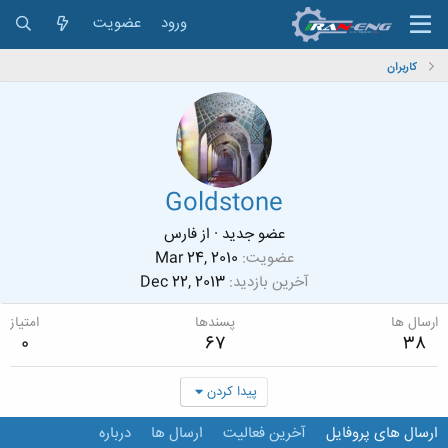
ورود
عضویت
کاربران
Goldstone
عضو جدید
·
از
فارس
عضویت
Mar 24, 2010
آخرین بازدید
Dec 22, 2013
ارسال ها
پسندها
امتیاز
0
67
38
پیدا کردن
ارسال های پروفایل
آخرین فعالیت
ارسال ها
درباره