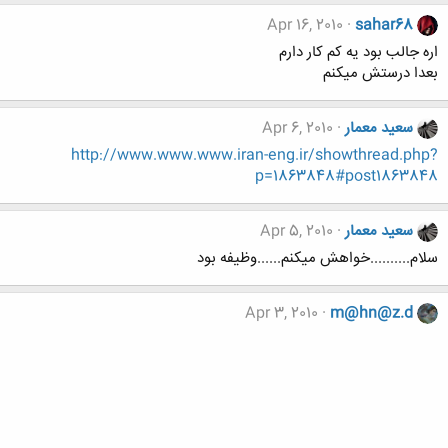
Apr 16, 2010
sahar68
اره جالب بود یه کم کار دارم
بعدا درستش میکنم
سعید معمار
Apr 6, 2010
http://www.www.www.iran-eng.ir/showthread.php?
p=1863848#post1863848
سعید معمار
Apr 5, 2010
سلام..........خواهش میکنم......وظیفه بود
Apr 3, 2010
m@hn@z.d