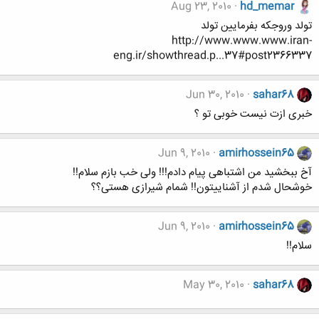
Aug 23, 2010
hd_memar
تولد وروجکه بفرمایین تولد
http://www.www.www.iran-
eng.ir/showthread.p...37#post2366337
Jun 30, 2010
sahar68
خبری ازت نیست خوبی تو ؟
Jun 9, 2010
amirhossein65
آخ ببخشید من اشتباهی پیام دادم!!! ولی خب بازم سلام!!
خوشحال شدم از آشناییتون!! شمام شیرازی هستی؟؟
Jun 9, 2010
amirhossein65
سلام!!
May 30, 2010
sahar68