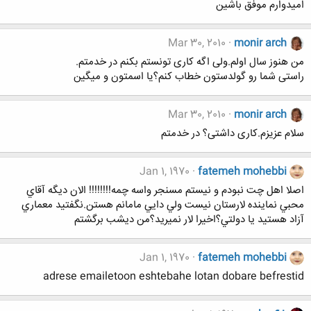
اميدوارم موفق باشين
Mar 30, 2010
monir arch
من هنوز سال اولم.ولی اگه کاری تونستم بکنم در خدمتم.
راستی شما رو گولدستون خطاب کنم؟یا اسمتون و میگین
Mar 30, 2010
monir arch
سلام عزیزم.کاری داشتی؟ در خدمتم
Jan 1, 1970
fatemeh mohebbi
اصلا اهل چت نبودم و نيستم مسنجر واسه چمه!!!!!!!! الان ديگه آقاي
محبي نماينده لارستان نيست ولي دايي مامانم هستن.نگفتيد معماري
آزاد هستيد يا دولتي؟اخيرا لار نميريد؟من ديشب برگشتم
Jan 1, 1970
fatemeh mohebbi
adrese emailetoon eshtebahe lotan dobare befrestid