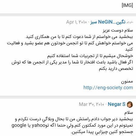
[IMG]
نگين...NeGiN سبز
Apr 1, 2010
سلام دوست عزیز
ببخشید می خواستم از شما دعوت کنم تا با من همکاری کنید
می خواستم خواهش کنم تا تو انجمن خودتون هم عضو بشید و فعالیت
کنید
خوشحال میشیم تا از تجربیات شما استفاده کنیم
اگر فعال باشید باعث افتخار تا شما را مدیر یکی از انجمن ها که توش
تخصص دارید بکنم
ممنون
http://eng-society.com
Mar 30, 2010
Negar S
سلام
ببخشيد دير جواب دادم.راستش من تا بحال وبلاگي درست نکردم و
نميتونم در اين مورد کمکتون کنم.ولي حتما اگه توyahoo يا google
جستجو کنين چيزايي پيدا ميکنين.