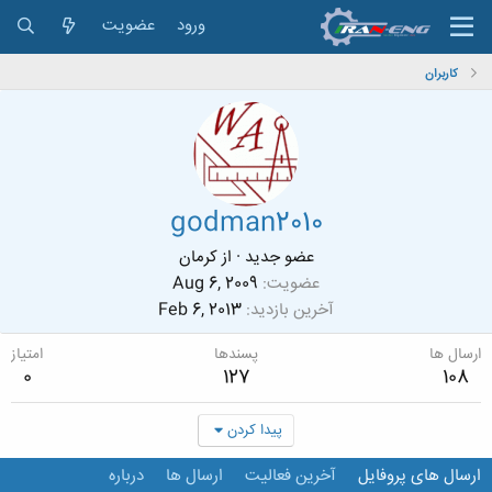
ورود
عضویت
کاربران
godman2010
عضو جدید
·
از
کرمان
عضویت
Aug 6, 2009
آخرین بازدید
Feb 6, 2013
ارسال ها
پسندها
امتیاز
0
127
108
پیدا کردن
ارسال های پروفایل
آخرین فعالیت
ارسال ها
درباره