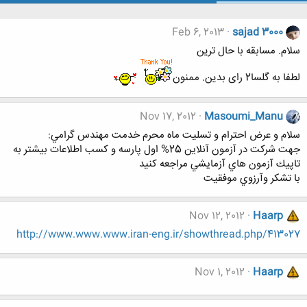
Feb 6, 2013
sajad 3000
سلام. مسابقه با حال ترین
لطفا به گلسا2 رای بدین. ممنون
Nov 17, 2012
Masoumi_Manu
سلام و عرض احترام و تسليت ماه محرم خدمت مهندس گرامي:
جهت شركت در آزمون آنلاين 25% اول پارسه و كسب اطلاعات بيشتر به
تاپيك آزمون هاي آزمايشي مراجعه كنيد
با تشكر وآرزوي موفقيت
Nov 12, 2012
Haarp
http://www.www.www.iran-eng.ir/showthread.php/413027
Nov 1, 2012
Haarp