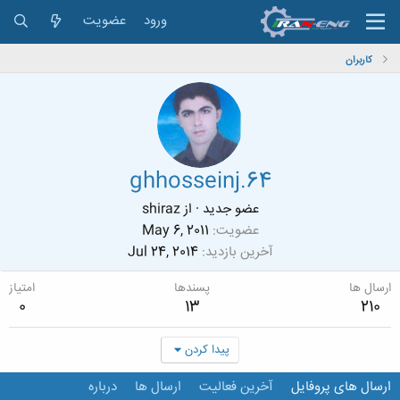
ورود
عضویت
کاربران
ghhosseinj.64
عضو جدید
·
از
shiraz
عضویت
May 6, 2011
آخرین بازدید
Jul 24, 2014
ارسال ها
پسندها
امتیاز
0
13
210
پیدا کردن
ارسال های پروفایل
آخرین فعالیت
ارسال ها
درباره