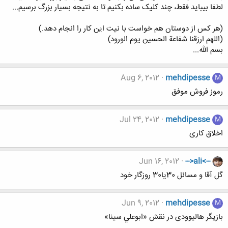
لطفا بییاید فقط، چند کلیک ساده بکنیم تا به نتیجه بسیار بزرگ برسیم...
(هر کس از دوستان هم خواست با نیت این کار را انجام دهد.)
(اللهم ارزقنا شفاعة الحسين يوم الورود)
بسم الله...
Aug 6, 2012
mehdipesse
M
رموز فروش موفق
Jul 24, 2012
mehdipesse
M
اخلاق کاری
Jun 16, 2012
-->ali<--
گل آقا و مسائل 30یا30 روزگار خود‎
Jun 9, 2012
mehdipesse
M
بازیگر هالیوودی در نقش «ابوعلي سينا»