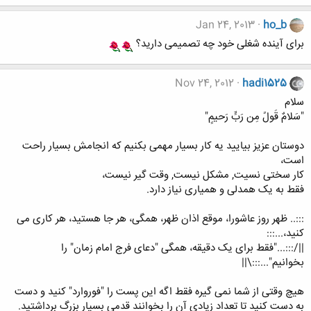
Jan 24, 2013
ho_b
برای آینده شغلی خود چه تصمیمی دارید؟
Nov 24, 2012
hadi1525
سلام
"سَلامٌ قَولً مِن رَبٍّ رَحيمٍ"
دوستان عزیز بیایید یه کار بسیار مهمی بکنیم که انجامش بسیار راحت
است،
کار سختی نسیت, مشکل نیست, وقت گیر نیست،
فقط به یک همدلی و همیاری نیاز دارد.
:::.. ظهر روز عاشورا، موقع اذان ظهر، همگی، هر جا هستید، هر کاری می
کنید،...:::
||/:::..."فقط برای یک دقیقه، همگی "دعای فرج امام زمان" را
بخوانیم"...:::\||
هیچ وقتی از شما نمی گیره فقط اگه این پست را "فوروارد" کنید و دست
به دست کنید تا تعداد زیادی آن را بخوانند قدمی بسیار بزرگ برداشتید.