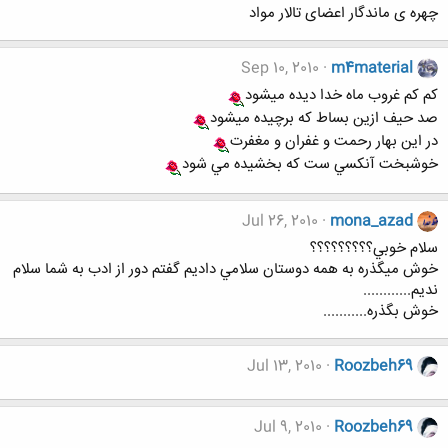
چهره ی ماندگار اعضای تالار مواد
Sep 10, 2010
m4material
كم كم غروب ماه خدا ديده ميشود
صد حيف ازين بساط كه برچيده ميشود
در اين بهار رحمت و غفران و مغفرت
خوشبخت آنكسي ست كه بخشيده مي شود
Jul 26, 2010
mona_azad
سلام خوبي؟؟؟؟؟؟؟؟؟
خوش ميگذره به همه دوستان سلامي داديم گفتم دور از ادب به شما سلام
نديم............
خوش بگذره...........
Jul 13, 2010
Roozbeh69
Jul 9, 2010
Roozbeh69