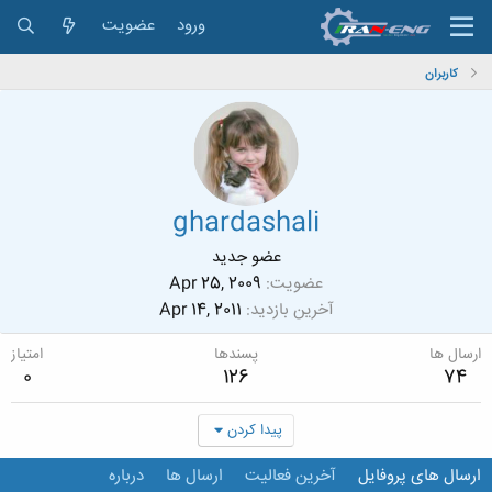
ورود
عضویت
کاربران
ghardashali
عضو جدید
عضویت
Apr 25, 2009
آخرین بازدید
Apr 14, 2011
ارسال ها
پسندها
امتیاز
0
126
74
پیدا کردن
ارسال های پروفایل
آخرین فعالیت
ارسال ها
درباره