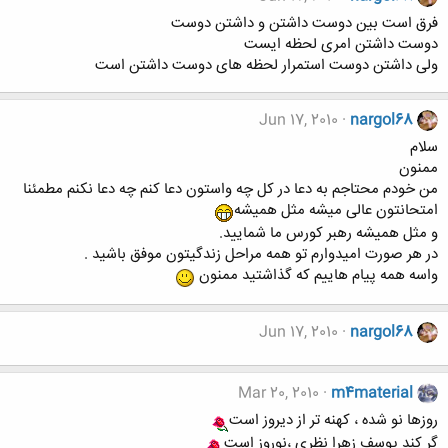
فرق است بین دوست داشتن و داشتن دوست
دوست داشتن امری لحظه ایست
ولی داشتن دوست استمرار لحظه های دوست داشتن است
Jun 17, 2010
nargol68
سلام
ممنون
من خودم محتاجم به دعا در کل چه واستون دعا کنم چه دعا نکنم مطمئنا
امتحانتون عالی میشه مثل همیشه
و مثل همیشه رهبر کورس ما شمایید.
در هر صورت امیدوارم تو همه مراحل زندگیتون موفق باشید .
واسه همه پیام هاییم که گذاشتید ممنون
Jun 17, 2010
nargol68
Mar 20, 2010
m4material
روزها نو شده ، كهنه تر از ديروز است
گر كند يوسف زهرا نظري ،نوروز است