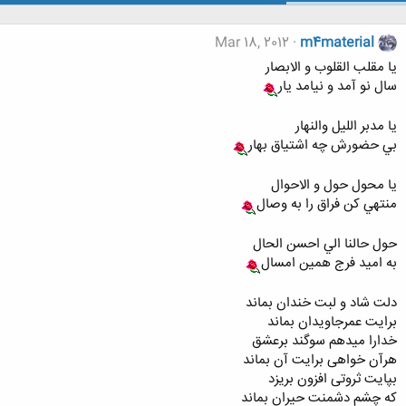
Mar 18, 2012
m4material
يا مقلب القلوب و الابصار
سال نو آمد و نيامد يار
يا مدبر الليل والنهار
بي حضورش چه اشتياق بهار
يا محول حول و الاحوال
منتهي كن فراق را به وصال
حول حالنا الي احسن الحال
به اميد فرج همين امسال
دلت شاد و لبت خندان بماند
برایت عمرجاویدان بماند
خدارا میدهم سوگند برعشق
هرآن خواهی برایت آن بماند
بپایت ثروتی افزون بریزد
که چشم دشمنت حیران بماند