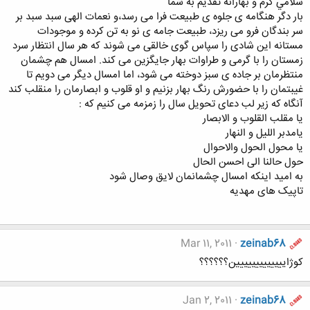
سلامي گرم و بهارانه تقدیم به شما
بار دگر هنگامه ی جلوه ی طبیعت فرا می رسد،و نعمات الهی سبد سبد بر
سر بندگان فرو می ریزد، طبیعت جامه ی نو به تن کرده و موجودات
مستانه این شادی را سپاس گوی خالقی می شوند که هر سال انتظار سرد
زمستان را با گرمی و طراوات بهار جایگزین می کند. امسال هم چشمان
منتظرمان بر جاده ی سبز دوخته می شود، اما امسال دیگر می دویم تا
غیبتمان را با حضورش رنگ بهار بزنیم و او قلوب و ابصارمان را منقلب کند
آنگاه که زیر لب دعای تحویل سال را زمزمه می کنیم که :
یا مقلب القلوب و الابصار
یامدبر اللیل و النهار
یا محول الحول والاحوال
حول حالنا الی احسن الحال
به امید اینکه امسال چشمانمان لایق وصال شود
تاپیک های مهدیه
Mar 11, 2011
zeinab68
کوژاییییییییییییین؟؟؟؟؟؟
Jan 2, 2011
zeinab68