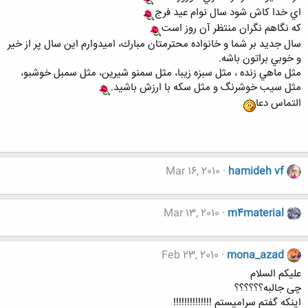
اي خدا كاش شود سال نوام عيد فرج
كه نگاهم نگران منتظر آن روز است
سال جديد بر شما و خانواده محترمتان مبارك، اميدوارم اين سال پر از خير
و خوبي براتون باشه.
مثل ماهي زنده ، مثل سبزه زيبا، مثل سمنو شيرين، مثل سمبل خوشبو،
مثل سيب خوشرنگ و مثل سكه با ارزش باشيد.
التماس دعا
Mar 16, 2010
hamideh vf
Mar 13, 2010
m4material
Feb 23, 2010
mona_azad
علیکم السلام
چی جالبه؟؟؟؟؟؟
اینکه گفتم سرامیستم !!!!!!!!!!!!!!