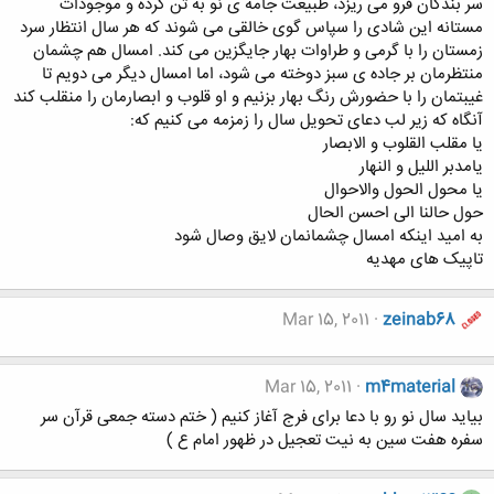
سر بندگان فرو می ریزد، طبیعت جامه ی نو به تن کرده و موجودات
مستانه این شادی را سپاس گوی خالقی می شوند که هر سال انتظار سرد
زمستان را با گرمی و طراوات بهار جایگزین می کند. امسال هم چشمان
منتظرمان بر جاده ی سبز دوخته می شود، اما امسال دیگر می دویم تا
غیبتمان را با حضورش رنگ بهار بزنیم و او قلوب و ابصارمان را منقلب کند
آنگاه که زیر لب دعای تحویل سال را زمزمه می کنیم که:
یا مقلب القلوب و الابصار
یامدبر اللیل و النهار
یا محول الحول والاحوال
حول حالنا الی احسن الحال
به امید اینکه امسال چشمانمان لایق وصال شود
تاپیک های مهدیه
Mar 15, 2011
zeinab68
Mar 15, 2011
m4material
بیاید سال نو رو با دعا برای فرج آغاز کنیم ( ختم دسته جمعی قرآن سر
سفره هفت سین به نیت تعجیل در ظهور امام ع )