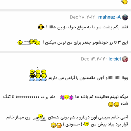
Dec 28, 2012
mahnaz -A
فقط بگم پشت سر ما یه موقع حرف نزنین هاااا !
این 3 تا رو خودشونو چقدر برای من لوس میکنن !
Dec 13, 2012
le-ciel
ووااااااااااااااو آجی مقدمتون راگرامی می داریم
دیگه نبینم فعالیتت کم باشه ها
دلم برات 100000000000 تا تنگ
شده
آجی خانم میبینی اون دوتارو باهم یونی هستن
اون مهناز خانم
قرار بود بیاد پیش من
{ حسودی }