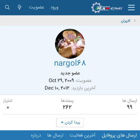
ورود
عضویت
کاربران
nargol68
عضو جدید
عضویت
Oct 29, 2009
آخرین بازدید
Dec 10, 2012
ارسال ها
پسندها
امتیاز
0
262
99
پیدا کردن
ارسال های پروفایل
آخرین فعالیت
ارسال ها
درباره