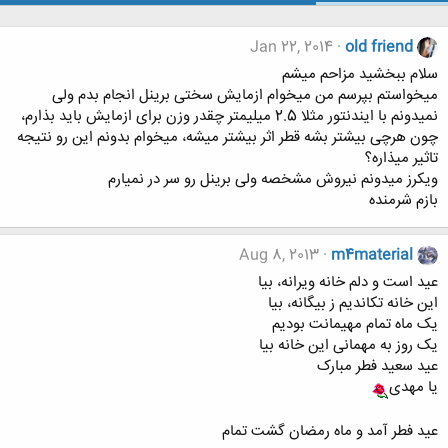
Jan 22, 2014
old friend
سلام ببخشید مزاحم میشم
میخواستم بپرسم من میخوام ازمایش سختی برینل انجام بدم ولی
نمیدونم با ایندنتور مثلا 2.5 میلیمتر چقدر وزن برای ازمایش باید بذارم،
چون هرچی بیشتر بشه قطر اثر بیشتر میشه، میخوام بدونم این رو نتیجه
تاثیر میذاره؟
ویکرز میدونم نیروش مشخصه ولی برینل رو سر در نمیارم
بازم شرمنده
Aug 8, 2013
m4material
عید است و دلم خانه ویرانه، بیا
این خانه تکاندیم ز بیگانه، بیا
یک ماه تمام مهیمانت بودیم
یک روز به مهمانی این خانه بیا
عید سعید فطر مبارک
یا مهدی
عید فطر آمد و ماه رمضان گشت تمام