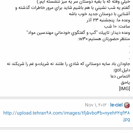
خيلي وقته كه با بقيه دوستان سر يه ميز ننشسته ايم:)
گفتم يه شب نشيني با هم باشيم شايد براي مرور خاطرات گذشته و
آشنايي با دوستان جديد خوب باشه
وعده ما: پنجشنبه 23 آذر
ساعت: 10 شب
وعده ديدار: تاپيك "گپ و گفتگوي خودماني مهندسين مواد"
منتظر حضورتان هستيم:w30:
.
.
.
جاودان باد سايه دوستاني كه شادي را علتند نه شريك،‌و غم را شريكند نه
دليل:gol:
التماس دعا
ياحق
[IMG]
Nov 1, 2012
le-ciel
http://upload.tehran98.com/images/tfj5vbo4b0nyeh22qf38
.jpg