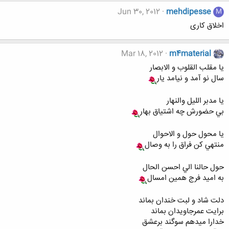
Jun 30, 2012
mehdipesse
M
اخلاق کاری
Mar 18, 2012
m4material
يا مقلب القلوب و الابصار
سال نو آمد و نيامد يار
يا مدبر الليل والنهار
بي حضورش چه اشتياق بهار
يا محول حول و الاحوال
منتهي كن فراق را به وصال
حول حالنا الي احسن الحال
به اميد فرج همين امسال
دلت شاد و لبت خندان بماند
برایت عمرجاویدان بماند
خدارا میدهم سوگند برعشق