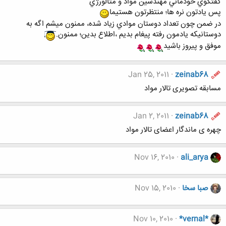
گفتگوي خودماني مهندسين مواد و متالورژي
پس يادتون نره ها؛ منتظرتون هستيما
در ضمن چون تعداد دوستان موادي زياد شده، ممنون ميشم اگه به
دوستانيكه يادمون رفته پيغام بديم ،اطلاع بدين؛ ممنون.
موفق و پيروز باشيد
Jan 25, 2011
zeinab68
مسابقه تصویری تالار مواد
Jan 2, 2011
zeinab68
چهره ی ماندگار اعضای تالار مواد
Nov 16, 2010
ali_arya
صبا سخا
Nov 15, 2010
Nov 10, 2010
*vernal*