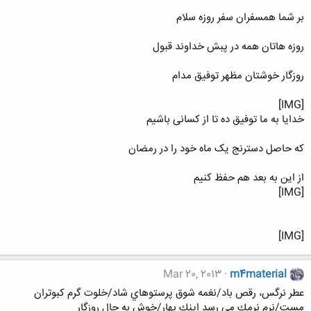
بر شما همسفران سفر روزه سلام
روزه هاتان همه در پبش خداوند قبول
روزگار خوشتان مظهر توفیق مدام
[IMG]
خدایا به ما توفیق ده تا از کسانی باشیم
که حاصل دسترنج یک ماه خود را در رمضان
از این به بعد هم حفظ کنیم
[IMG]
[IMG]
Mar 20, 2013
m4material
عطر نرگس، رقص باد/نغمه شوق پرستوهاي شاد/خلوت گرم كبوتران
مست/نرم نرمك مي رسد اينك بهار/خوش به حال روزگار