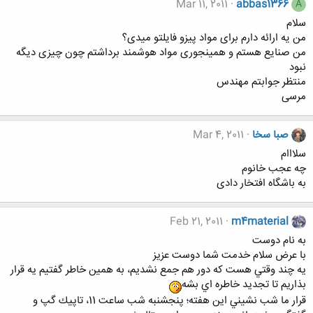
Mar 11, 2011
abbas1366
A
سلام
من یه ارائه دارم برای مواد پیزو فایلتو میدی؟
من صنایع هستم و همینجوری مواد هوشمند برداشتم چون چیزی دیگه
نبود
منتظر جوابتم مهندس
مرسی
صبا سخا
Mar 4, 2011
سلااام
چه عجب خانوم
به باشگاه افتخار دادی
Feb 21, 2011
m4material
به نام دوست
با عرض سلام خدمت شما دوست عزيز
يه چند وقتي هست كه دور هم جمع نشديم، به همين خاطر گفتيم يه قرار
بذاريم تا تجديد خاطره اي بشه
قرار ما شب نشيني اين هفته؛ پنجشنبه شب ساعت 11، تاپيك گپ و