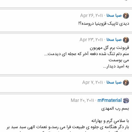
صبا سخا
Apr 26, 2011
دیدی تاپیک قزوینیا درومده؟!
صبا سخا
Apr 23, 2011
قربونت برم گل مهربون
منم دلم تنگ شده دفعه آخر که عجله ای دیدمت...
می بوسمت
به امید دیدار...
صبا سخا
Apr 7, 2011
Mar 20, 2011
m4material
بسم رب المهدی
با سلامي گرم و بهارانه
بار دگر هنگامه ی جلوه ی طبیعت فرا می رسد،و نعمات الهی سبد سبد بر