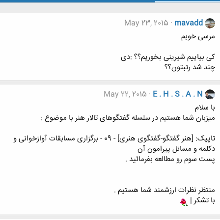
May 23, 2015
mavadd
مرسی خوبم
کی بیاییم شیرینی بخوریم؟؟ :دی
چند شد رتبتون؟؟
May 22, 2015
E . H . S . A . N
با سلام
میزبان شما هستیم در سلسله گفتگوهای تالار هنر با موضوع :
تاپیک: [هنر گفتگو-گفتگوی هنری] - 09 - برگزاری مسابقات آوازخوانی و
دکلمه و مسائل پیرامون آن
پست سوم رو مطالعه بفرمائید .
منتظر نظرات ارزشمند شما هستیم .
با تشکر |