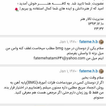
عضویت ِ شما تایید شد. به کافــــــه هنــــــر خوش آمدید ؛
امید که از هنر،دانش و ایده های شما کمال استفاده رو ببریم |
مدیریت تالار هنر
1393.12.10
23:32
Jan 1, 1970
fateme.h.b
سلام.یکی از دوستان در مورد bmg مطلب میخاست.لطف کنه واس من
میل بزنه تا واسش بفرستم.
اینم میل من fatemehatami641@yahoo.com
Jan 1, 1970
fateme.h.b
سلام وقت بخیر.
اگر از دوستان کسی در موردساخت فلزات آمورف(BMG)پایه آهن به
روش انجماد سریع مطلبی داره ممنون میشم راهنماییم در اختیار قرار بده.
من فقط 5 روز زمان دارم.حتی اگر مرجعی هست هم معرفی کنید.
ممنونم.