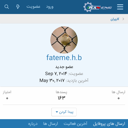
ورود
عضویت
کاربران
fateme.h.b
عضو جدید
عضویت
Sep 7, 2014
آخرین بازدید
May 30, 2017
ارسال ها
پسندها
امتیاز
0
163
0
پیدا کردن
ارسال های پروفایل
آخرین فعالیت
ارسال ها
درباره