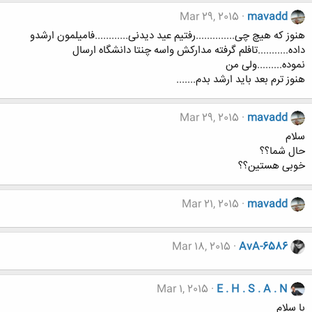
Mar 29, 2015
mavadd
هنوز که هیچ چی..............رفتیم عید دیدنی............فامیلمون ارشدو
داده...........تافلم گرفته مدارکش واسه چنتا دانشگاه ارسال
نموده.........ولی من
هنوز ترم بعد باید ارشد بدم.......
Mar 29, 2015
mavadd
سلام
حال شما؟؟
خوبی هستین؟؟
Mar 21, 2015
mavadd
Mar 18, 2015
AvA-6586
Mar 1, 2015
E . H . S . A . N
با سلام