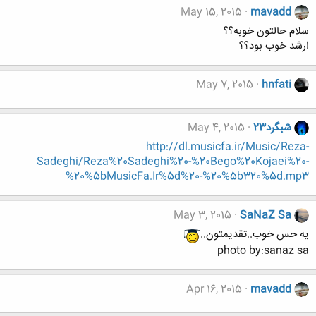
May 15, 2015
mavadd
سلام حالتون خوبه؟؟
ارشد خوب بود؟؟
May 7, 2015
hnfati
شبگرد23
May 4, 2015
http://dl.musicfa.ir/Music/Reza-
Sadeghi/Reza%20Sadeghi%20-%20Bego%20Kojaei%20-
%20%5bMusicFa.Ir%5d%20-%20%5b320%5d.mp3
May 3, 2015
SaNaZ Sa
یه حس خوب..تقدیمتون..
photo by:sanaz sa
Apr 16, 2015
mavadd