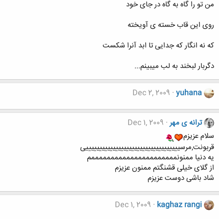
من تو را گاه به گاه در جای خود
روی این قاب خسته ی آویخته
که نه انگار که جدایی تا ابد آنرا شکست
دگربار لبخند به لب میبینم...
Dec 2, 2009
yuhana
ترانه ی مهر
Dec 1, 2009
سلام عزیزم
قربونت,مرسیییییییییییییییییییییییییییییییییییی
یه دنیا ممنونممممممممممممممممممممممم
از گلای خیلی قشنگتم ممنون عزیزم
شاد باشی دوست عزیزم
Dec 1, 2009
kaghaz rangi