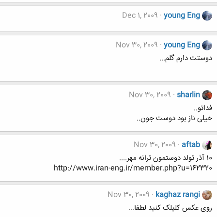
Dec 1, 2009
young Eng
Nov 30, 2009
young Eng
دوستت دارم گلم...
Nov 30, 2009
sharlin
فداتو..
خیلی ناز بود دوست جون..
Nov 30, 2009
aftab
10 آذر تولد دوستمون ترانه مهر....
http://www.iran-eng.ir/member.php?u=162320
Nov 30, 2009
kaghaz rangi
روی عکس کلیلک کنید لطفا...