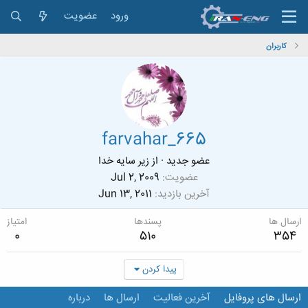
ورود
عضویت
کاربران
farvahar_665
عضو جدید
·
از
زیر سایه خدا
عضویت
Jul 2, 2009
آخرین بازدید
Jun 13, 2011
ارسال ها
پسندها
امتیاز
0
510
354
پیدا کردن
ارسال های پروفایل
آخرین فعالیت
ارسال ها
درباره