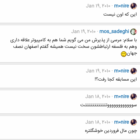
Jan 19, 2010
m0nire
این که اون نیست
Jan 19, 2010
mos_sadeghi
با سلام: مرسی از پذیرش من می گویم شما هم به کامپیوتر علاقه داری
وهم به فلسفه ارتباطشون سخت نیست همیشه گفتم اصفهان نصف
جهان
Jan 19, 2010
m0nire
این مسابقه کجا رفت؟!
Jan 18, 2010
m0nire
سووووووووووووتتتتتتتتتتتتت
Jan 18, 2010
m0nire
چون مال فروردین خوشگلتره