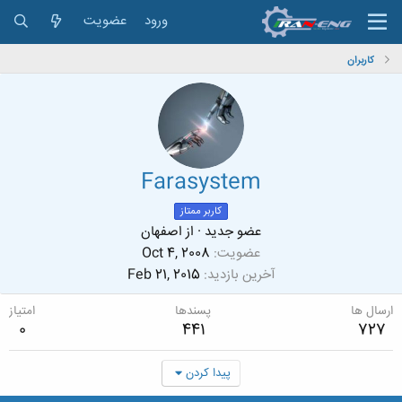
ورود
عضویت
کاربران
Farasystem
کاربر ممتاز
عضو جدید
·
از
اصفهان
عضویت
Oct 4, 2008
آخرین بازدید
Feb 21, 2015
ارسال ها
پسندها
امتیاز
0
441
727
پیدا کردن