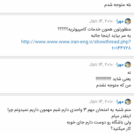
بله متوجه شدم
مهرا
Jan 14, 2010
منظورتون همون خدمات کامپیوتریه؟؟؟؟؟
یه سر بیاید اینجا جالبه
http://www.www.www.iran-eng.ir/showthread.php?
t=144728
مهرا
Jan 14, 2010
نه
یعنی شاید !!!!!!!!!!!!!
من که متوجه نشدم
مهرا
Jan 14, 2010
منم شنبه یه امتحان مهم 3 واحدی دارم شبم مهمون داریم نمیدونم چرا
اینقدر میام
ولی باشگاه رو دوست دارم جای خوبه
کار میکنید؟