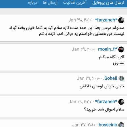
ارسال های پروفایل
آخرین فعالیت
ارسال ها
درباره
Jan 30, 2010
*farzaneh*
ممنونم مرسی بعد این همه مدت تازه سلام کردیم شما خیلی وقته تو اد
لیست من هستین خواستم یه عرض ادب کرده باشم
Jan 29, 2010
moein_13
الان نگاه میکنم
ممنون
Jan 29, 2010
.Soheil
خیلی خوش اومدی داداش
Jan 29, 2010
*farzaneh*
سلام احوال شما خوبید؟
Jan 27, 2010
hosseinb