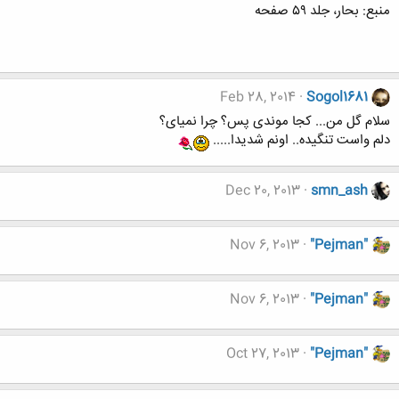
منبع: بحار، جلد ۵۹ صفحه
Feb 28, 2014
Sogol1681
سلام گل من... کجا موندی پس؟ چرا نمیای؟
دلم واست تنگیده.. اونم شدیدا.....
Dec 20, 2013
smn_ash
Nov 6, 2013
"Pejman"
Nov 6, 2013
"Pejman"
Oct 27, 2013
"Pejman"