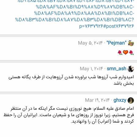
%D9%85%D8%B7%D8%A7%D9%84%D8%B9%D9%87-
%DA%AF%D8%B1%D9%88%D9%87%DB%8C-
%D8%AF%DA%A9%D8%AA%D8%B1%DB%8C-
%D8%B3%D8%B1%D8%A7%D8%B3%D8%B1%DB%8C?
p=7637926#post7637926
May 5, 2014
"Pejman"
May 1, 2014
smn_ash
امیدوارم شب آرزوها شب براورده شدن آرزوهایت از طرف یگانه هستی
بخش باشد
Mar 19, 2014
ghxzy
امام صادق علیه السلام: هیچ نوروزی نیست مگر اینکه ما در آن منتظر
فرج هستیم، زیرا نوروز از روزهای ما و شیعیان ماست. ایرانیان آن را حفظ
کردند و شما (اعراب) آن را وانهادید.