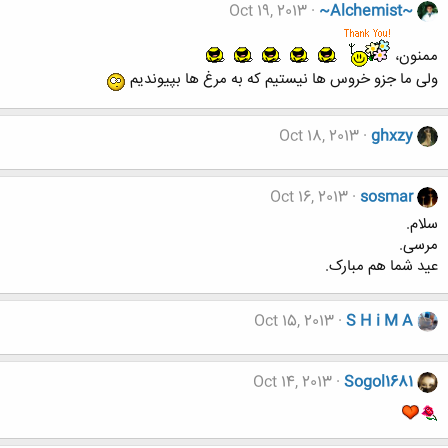
Oct 19, 2013
~Alchemist~
ممنون،
ولی ما جزو خروس ها نیستیم که به مرغ ها بپیوندیم
Oct 18, 2013
ghxzy
Oct 16, 2013
sosmar
سلام.
مرسی.
عید شما هم مبارک.
Oct 15, 2013
S H i M A
Oct 14, 2013
Sogol1681