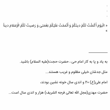
.
.
.
« الْیَوْمَ أَكْمَلْتُ لَكُمْ دینَكُمْ وَ أَتْمَمْتُ عَلَیْكُمْ نِعْمَتی‏ وَ رَضیتُ لَكُمُ الْإِسْلامَ دیناً
»
___________
به یاد و پا به کار امام حی ، حضرت حجت(علیه السلام) باشید.
مثل جدشان خیلی مظلوم و غریب هستند...
امام علی(ع) 20 و اندی سال خونه نشین بودند،
حضرت مهدی(عجل الله تعالی فرجه الشریف) هزار و اندی سال است...