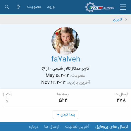
ورود
عضویت
کاربران
fa7alveh
کاربر ممتاز تالار شیمی
·
از
ღ
عضویت
May 5, 2012
آخرین بازدید
Nov 12, 2013
ارسال ها
پسندها
امتیاز
0
522
278
پیدا کردن
ارسال های پروفایل
آخرین فعالیت
ارسال ها
درباره