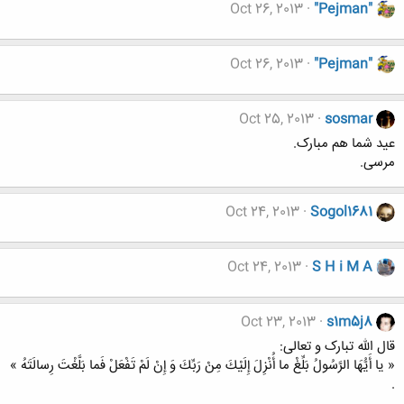
Oct 26, 2013
"Pejman"
Oct 26, 2013
"Pejman"
Oct 25, 2013
sosmar
عید شما هم مبارک.
مرسی.
Oct 24, 2013
Sogol1681
Oct 24, 2013
S H i M A
Oct 23, 2013
s1m5j8
قال الله تبارک و تعالی:
« یا أَیُّهَا الرَّسُولُ بَلِّغْ ما أُنْزِلَ إِلَیْكَ مِنْ رَبِّكَ وَ إِنْ لَمْ تَفْعَلْ فَما بَلَّغْتَ رِسالَتَهُ »
.