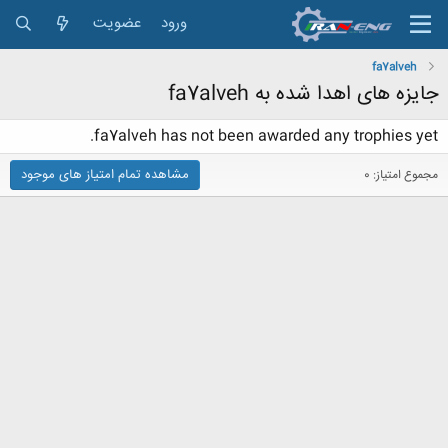
ورود
عضویت
fa7alveh
جایزه های اهدا شده به fa7alveh
fa7alveh has not been awarded any trophies yet.
مشاهده تمام امتیاز های موجود
مجموع امتیاز: 0