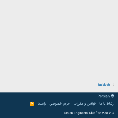
fa7alveh
Persian
ارتباط با ما
قوانین و مقرّرات
حریم خصوصی
راهنما
R
S
S
®
Iranian Engineers' Club
© 1385-1401.