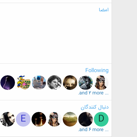
امضا
Following
... and 2 more.
دنبال کنندگان
E
D
... and 6 more.