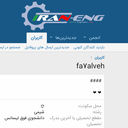
انجمن
جدیدترین‌ها
کاربران
بازدید کنندگان کنونی
جدیدترین ارسال های پروفایل
جستجو در ارس
کاربران
fa7alveh
####
❤ ❤
محل سکونت
ღ
رشته
شیمی
مقطع تحصیلی یا آخرین مدرک
دانشجوی فوق لیسانس
تحصیلی