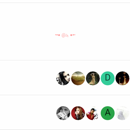
•▪●
ܓ@
●▪•
D
A