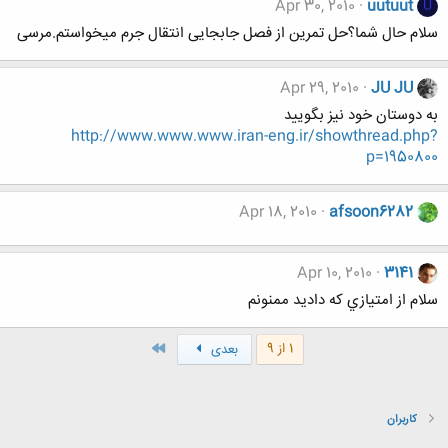
Apr 30, 2010
uutuut
U
سلام حال شما؟حل تمرین از فصل جابجایی انتقال جرم میخواستم.مرسی
Apr 29, 2010
JU JU
به دوستان خود نیز بگویید
http://www.www.www.iran-eng.ir/showthread.php?
p=1950800
Apr 18, 2010
afsoon6282
Apr 10, 2010
3141
سلام از امتيازي كه داديد ممنونم
آخر
1 از 9
بعدی
کاربران