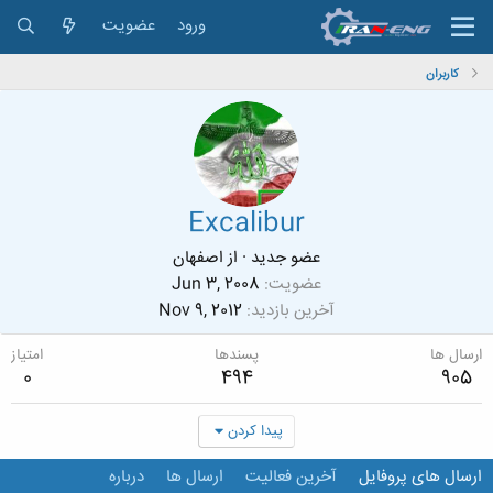
ورود
عضویت
کاربران
Excalibur
عضو جدید
·
از
اصفهان
عضویت
Jun 3, 2008
آخرین بازدید
Nov 9, 2012
ارسال ها
پسندها
امتیاز
0
494
905
پیدا کردن
ارسال های پروفایل
آخرین فعالیت
ارسال ها
درباره