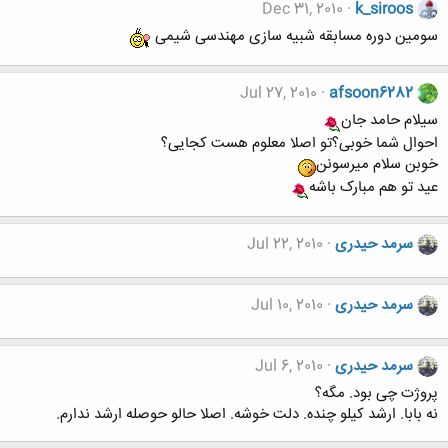
Dec 31, 2010
k_siroos
سومین دوره مسابقه شبیه سازی مهندسی شیمی
Jul 27, 2010
afsoon6282
سیلام حامد جان
احوال شما خوبی؟تو اصلا معلوم هست کجایی؟
خوبن سلام میرسونن
عید تو هم مبارک باشه
سرمد حیدری
Jul 22, 2010
سرمد حیدری
Jul 10, 2010
سرمد حیدری
Jul 6, 2010
پروژت چی بود. مگه؟
نه بابا. ارشد کیلو چنده. دلت خوشه. اصلا حالو حوصله ارشد ندارم.