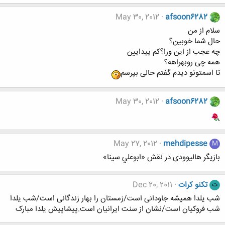
May 30, 2012
afsoon6282
سلام از من
حال شما خوبین؟
چه عجب از این ورا؟کم پیدایین
همه چی روبهراهه؟
تا اسمتونو دیدم گفتم حالی بپرسم
May 30, 2012
afsoon6282
May 27, 2012
mehdipesse
M
بازیگر هالیوودی در نقش «ابوعلي سينا»
تکنو کرات
Dec 20, 2011
ت
شب یلدا همیشه جاودانی است/زمستان را بهار زندگانی است/شب یلدا
شب فروکیان است/نشان از سنت ایرانیان است.پیشاپیش یلدا مبارک