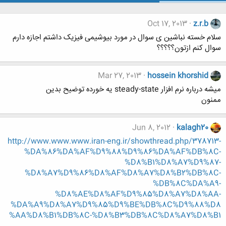
Oct 17, 2013
z.r.b
سلام خسته نباشین ی سوال در مورد بیوشیمی فیزیک داشتم اجازه دارم
سوال کنم ازتون؟؟؟؟؟
Mar 27, 2013
hossein khorshid
میشه درباره نرم افزار steady-state یه خورده توضیح بدین
ممنون
Jun 8, 2012
kalagh20
http://www.www.www.iran-eng.ir/showthread.php/378713-
%DA%86%DA%AF%D9%88%D9%86%DA%AF%DB%8C-
%D8%B1%D8%A7%D9%87-
%D8%A7%D9%86%D8%AF%D8%A7%D8%B2%DB%8C-
%DB%8C%DA%A9-
%D8%AE%D8%AF%D9%85%D8%A7%D8%AA-
%DA%A9%D8%A7%D9%85%D9%BE%DB%8C%D9%88%D8
%AA%D8%B1%DB%8C-%D8%B3%DB%8C%D8%A7%D8%B1