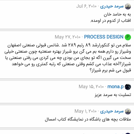
سرمد حیدری
Jul 6, 2010
به به حامد خان
افتاب از کدوم در اومده.
May 27, 2010
PROCESS DESIGN
P
سلام.من تو کنکورارشد 89 رتبم 289 شد .شانس قبولی صنعتی اصفهان
وشیراز رو دارم.همه بم می گن برو شیراز بهتره صنعتیه چون صنعتی خیلی
سخت می گیرن اگه تو بجای من بودی چه می کردی می رفتی صنعتی یا
شیراز؟آخه عذاب می کشم وقتی صنعتی که رتبه کمتری رو می خواهد
قبول می شم برم شیراز؟
May 15, 2010
mona.p
تسلیت به سرمد عزیز
سرمد حیدری
May 1, 2010
ملاقات بچه های باشگاه در نمایشگاه کتاب امسال