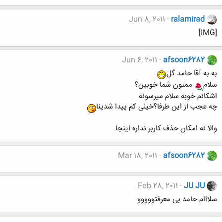
Jun 8, 2011
ralamirad
[IMG]
Jun 6, 2011
afsoon6282
به به آقا حامد گل
سلام
ممنون شما خوبین؟
اشکانم خوبه سلام میرسونه
چه عجب از این طرفا؟خیلی کم پیدا شدینا
والا نه امکان حذف کاربر نداره اینجا
Mar 18, 2011
afsoon6282
Feb 28, 2011
JU JU
سلااام حامد بی معرفتووووو