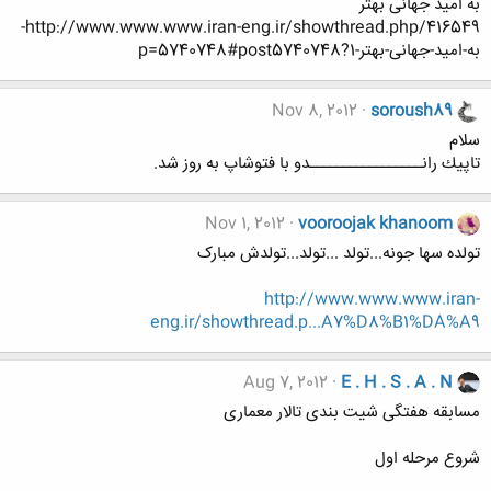
به امید جهانی بهتر
http://www.www.www.iran-eng.ir/showthread.php/416549-
به-امید-جهانی-بهتر-1?p=5740748#post5740748
Nov 8, 2012
soroush89
سلام
تاپيك رانـــــــــــــــــدو با فتوشاپ به روز شد.
Nov 1, 2012
vooroojak khanoom
تولده سها جونه...تولد ...تولد...تولدش مبارک
http://www.www.www.iran-
eng.ir/showthread.p...A7%D8%B1%DA%A9
Aug 7, 2012
E . H . S . A . N
مسابقه هفتگی شیت بندی تالار معماری
شروع مرحله اول