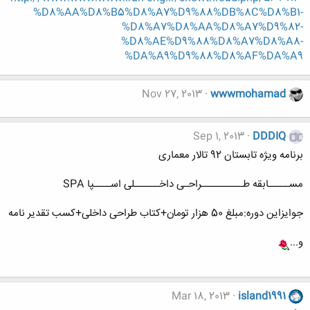
%D8%AA%D8%B5%D8%A7%D9%88%DB%8C%D8%B1-
%D8%A7%D8%AA%D8%A7%D9%82-
%D8%AE%D9%88%D8%A7%D8%A8-
%DA%A9%D9%88%D8%AF%DA%A9
Nov 27, 2013
wwwmohamad
Sep 1, 2013
DDDIQ
برنامه ویژه تابستان 92 تالار معماری
مســـــابقه طــــــــــراحـی داخــــــلی اســــپا SPA
جوایزاین دوره:مبلغ 50 هزار تومان+کتاب طراحی داخلی+کسب تقدیر نامه
و...
Mar 18, 2013
island1991