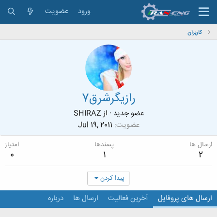
ورود
عضویت
کاربران
رازیگرشرق7
عضو جدید
·
از
SHIRAZ
عضویت
Jul 19, 2011
ارسال ها
پسندها
امتیاز
0
1
2
پیدا کردن
ارسال های پروفایل
آخرین فعالیت
ارسال ها
درباره