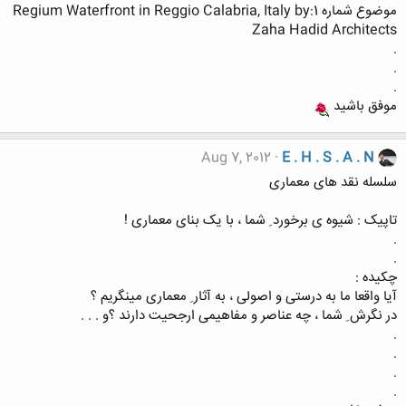
موضوع شماره 1:Regium Waterfront in Reggio Calabria, Italy by
Zaha Hadid Architects
.
.
.
موفق باشید
Aug 7, 2012
E . H . S . A . N
سلسله نقد های معماری
تاپیک : شیوه ی برخورد ِ شما ، با یک بنای معماری !
.
.
چکیده :
آیا واقعا ما به درستی و اصولی ، به آثار ِ معماری مینگریم ؟
در نگرش ِ شما ، چه عناصر و مفاهیمی ارجحیت دارند ؟و . . .
.
.
.
.