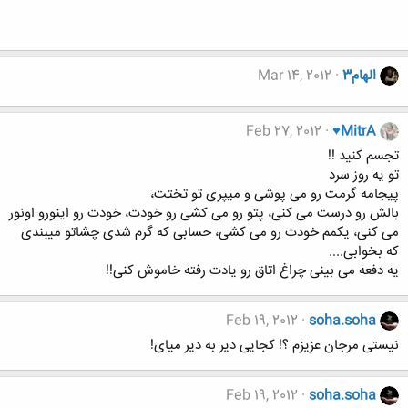
الهام3
Mar 14, 2012
Feb 27, 2012
♥MitrA
تجسم کنید !!
تو یه روز سرد
پیجامه گرمت رو می پوشی و میپری تو تختت،
بالش رو درست می كنی، پتو رو می كشی رو خودت، خودت رو اینورو اونور
می كنی، یكمم خودت رو می كشی، حسابی که گرم شدی چشاتو میبندی
که بخوابی....
یه دفعه می بینی چراغ اتاق رو یادت رفته خاموش كنی!!
Feb 19, 2012
soha.soha
نیستی مرجان عزیزم ؟! کجایی دیر به دیر میای!
Feb 19, 2012
soha.soha