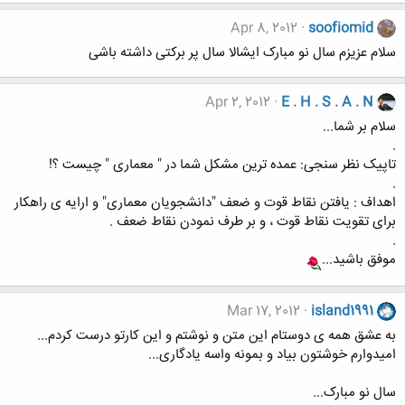
Apr 8, 2012
soofiomid
سلام عزیزم سال نو مبارک ایشالا سال پر برکتی داشته باشی
Apr 2, 2012
E . H . S . A . N
سلام بر شما...
.
تاپیک نظر سنجی: عمده ترین مشکل شما در " معماری " چیست ؟!
.
اهداف : یافتن نقاط قوت و ضعف "دانشجویان معماری" و ارایه ی راهکار
برای تقویت نقاط قوت ، و بر طرف نمودن نقاط ضعف .
.
موفق باشید...
Mar 17, 2012
island1991
به عشق همه ی دوستام این متن و نوشتم و این کارتو درست کردم...
امیدوارم خوشتون بیاد و بمونه واسه یادگاری...
سال نو مبارک...