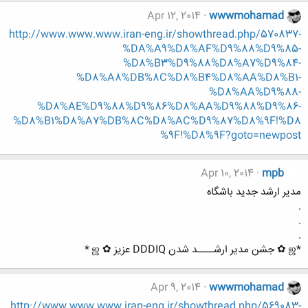
Apr 12, 2014
wwwmohamad
http://www.www.www.iran-eng.ir/showthread.php/570837-
%DA%A9%D8%AF%D9%88%D9%85-
%D8%B3%D9%88%D8%A7%D9%84-
%D8%A8%DB%8C%D8%B4%D8%AA%D8%B1-
%D8%AA%D9%88-
%D8%AE%D9%88%D9%86%D8%AA%D9%88%D9%86-
%D8%B1%D8%A7%DB%8C%D8%AC%D9%87%D8%9F!%D8
%9F!%D8%9F?goto=newpost
Apr 10, 2014
mpb
مدیر ارشد جدید باشگاه
.
.
.
*ஜ ✿ جشن مدیر ارشــــد شدن DDDIQ عزیز ✿ ஜ *
Apr 9, 2014
wwwmohamad
http://www.www.www.iran-eng.ir/showthread.php/569083-