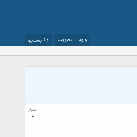
ورود
عضویت
جستجو
امتیاز
0