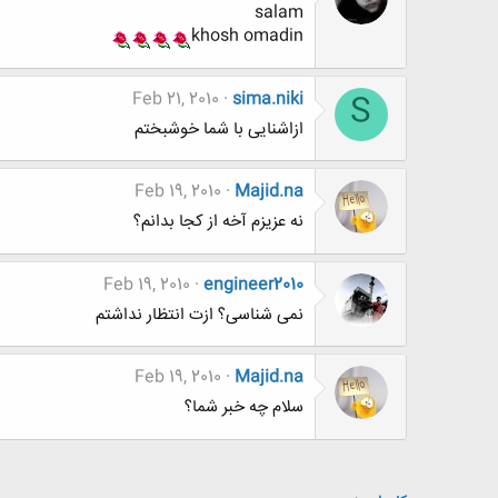
salam
khosh omadin
Feb 21, 2010
sima.niki
S
ازاشنایی با شما خوشبختم
Feb 19, 2010
Majid.na
نه عزیزم آخه از کجا بدانم؟
Feb 19, 2010
engineer2010
نمی شناسی؟ ازت انتظار نداشتم
Feb 19, 2010
Majid.na
سلام چه خبر شما؟