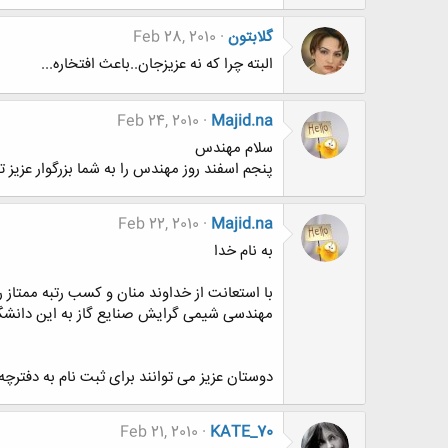
گلابتون
Feb 28, 2010
البته چرا كه نه عزيزجان..باعث افتخاره...
Feb 24, 2010
Majid.na
سلام مهندس
پنجم اسفند روز مهندس را به شما بزرگوار عزیز
Feb 22, 2010
Majid.na
به نام خدا
با استعانت از خداوند منان و کسب رتبه ممتا
مهندسی شیمی گرایش صنایع گاز به این دانشگا
دوستان عزیز می توانند برای ثبت نام به دفترچه آزمون د
Feb 21, 2010
KATE_70