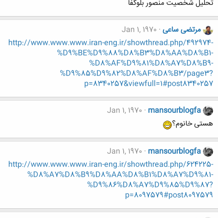
تحلیل شخصیت منصور بلوگفا
مرتضی ساعی
Jan 1, 1970
http://www.www.www.iran-eng.ir/showthread.php/492974-
%D9%BE%D9%88%D8%B3%D8%AA%D8%B1-
%D8%AF%D9%81%D8%A7%D8%B9-
%D9%85%D9%82%D8%AF%D8%B3/page3?
p=8340257&viewfull=1#post8340257
Jan 1, 1970
mansourblogfa
هستی خانوم؟
Jan 1, 1970
mansourblogfa
http://www.www.www.iran-eng.ir/showthread.php/624225-
%D8%A7%D8%B9%D8%AA%D8%B1%D8%A7%D9%81-
%D9%86%D8%A7%D9%85%D9%87?
p=8097579#post8097579