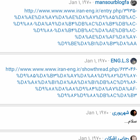
Jan 1, 1970
mansourblogfa
http://www.www.www.iran-eng.ir/entry.php/3935-
%D8%AE%D8%A7%D8%AE%D8%A7%D9%85%DB%8C-
%D9%88-%DA%A9%D8%B4%DB%8C%D8%B4%DB%8C-
%D9%88-%D8%B4%DB%8C%D8%AE%DB%8C-
%D8%AE%D8%AF%D8%A7-
%D9%BE%D8%B1%D8%B3%D8%AA
Jan 1, 1970
ENG.L.S
http://www.www.www.iran-eng.ir/showthread.php/623046-
%D9%85%D8%B3%D8%A7%D8%A8%D9%82%D9%87-
%D8%A8%D8%B1%D8%AA%D8%B1%DB%8C%D9%86-
%D9%88%D8%A8%D9%84%D8%A7%DA%AF-
%D9%86%D9%88%DB%8C%D8%B3
شهریوری
Jan 1, 1970
سلام...
رجایی اشکان
Jan 1, 1970