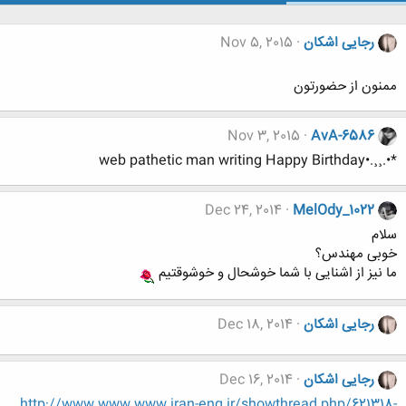
رجایی اشکان
Nov 5, 2015
ممنون از حضورتون
Nov 3, 2015
AvA-6586
*•.¸¸.•web pathetic man writing Happy Birthday
Dec 24, 2014
MelOdy_1022
سلام
خوبی مهندس؟
ما نیز از اشنایی با شما خوشحال و خوشوقتیم
رجایی اشکان
Dec 18, 2014
رجایی اشکان
Dec 16, 2014
http://www.www.www.iran-eng.ir/showthread.php/621318-