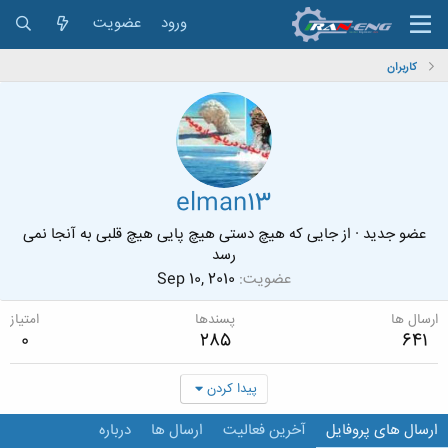
ورود
عضویت
کاربران
elman13
عضو جدید
·
از
جایی که هیچ دستی هیچ پایی هیچ قلبی به آنجا نمی
رسد
عضویت
Sep 10, 2010
ارسال ها
پسندها
امتیاز
0
285
641
پیدا کردن
ارسال های پروفایل
آخرین فعالیت
ارسال ها
درباره