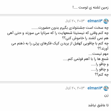
زمین تشنه ی توست ....!
Jul 20, 2013
elman13
چه سخت است جشنتولدی بگیرم بدون حضورت.......
چه کنم وقتی که نیستیتا شمعهایت را که سرتاپا می سوزند و حتی آهی
هم نمی کشند را خاموش کنی؟؟
چه کنم با چاقویی کهقبل از بریدن کیک فکرهای پرتی را به ذهنم می
آورند؟؟
مهم نیست....
شمع ها را با آهم فوتمی کنم.....
و چاقو را.....
و چاقو را.....
چه کنم؟؟
Jul 20, 2013
elman13
زن
تا عاشق نباشد