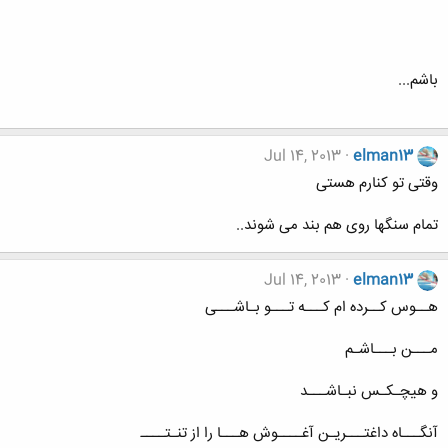
باشم...
Jul 14, 2013
elman13
وقتی تو کنارم هستی
تمام سنگها روی هم بند می شوند..
Jul 14, 2013
elman13
هــوس کــرده ام کـــه تـــو بـاشـــی
مـــن بـــاشـم
و هیچـکـس نبـاشـــد
آنگـــاه داغتـــریـن آغــــوش هـــا را از تنـتــــ