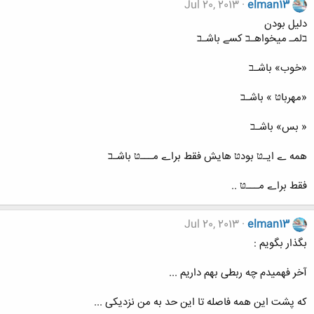
Jul 20, 2013
elman13
دلیل بودن
בلمـ میخواهـב کسے باشـב
«خوب» باشـב
«مهرباטּ » باشـב
« بس» باشـב
همه ے ایـטּ بودטּ هایش فقط براے مـــטּ باشـב
فقط براے مـــטּ ..
Jul 20, 2013
elman13
بگذار بگویم :
آخر فهمیدم چه ربطی بهم داریم ...
که پشت این همه فاصله تا این حد به من نزدیکی ...