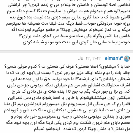
نخاسی اصلا تونستن و خاستن حالیته؟واس چ زندم کردی؟ چرا نزاشتی
بمیرم؟اره هم م میدونم هم ت مپاش وا میایسم ت نگا کنمنم دیگه میرم
قاطی همونا ک با خدا کاری ندارن میفم دزدی بده غیبت بده دروغ بده
روزه خوبه مردونگی خوبه....فقط دیگه مث قبلنا مث همیشه ها نمیترسم
دیگه برات نماز نمیخونم میخایش چیکا؟ م حقمو میگیرم اونوقت اگه
خاسی بیا اشتی وگرنه یکی مث منو میخاسی کجای دلت بزاری؟!
خودمونیما حسابی حال کردی این مدت خونمو تو شیشه کردی
Jul 13, 2013
elman13
خدایا ؟ میشنوی؟ اصلا هستی؟ طرف کی هستی ت ؟ کدوم طرفی هسی؟
چقد بات را بیام بلکه اینقد عزیزامو زجر ندی ؟ بست نی؟بچه ای ت ک با
شیطان درافتادی؟ با ی فرشته؟!اما خودمونیما حق با اون بودهمه این
اشرف مخلوقاتت اشغالن هم من هم خیلیای دیگه میدونی جز چن نفری
ک...ن بزا ی جور دیگه بگم ب چن تا ا بنده هات ی دل دادی ک هر چ
میکشن ازون میکشنبقیشونم یا خابن یا افسارشونو دادی دس قلدرااین
قلدرا رم ک هی میگی ائل میسوزونم بئل میسوزونم قربونشون برم کل دنیا
رو دادی دست اینا لازمم نی همشون دیکتاتور ی مملکت باشن و کوره ادم
سوزی را بندازن میدونی بدبختی م چیه ی عمرتوسری خور بابا بودم و
هسم بابای منم قربون شکلت برم کردی یکی ازینا مگه اون بچه نبود مگه
دل نداش؟ با دلش چیکا کردی ک شده...اینجاشو نمیگم