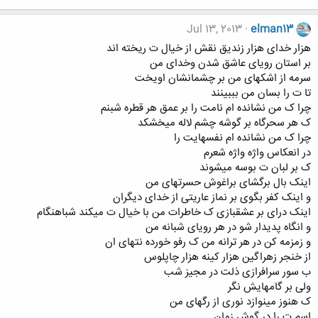
Jul 13, 2013
elman13
هزار خدای هزار زندیق نقش از خیال ت ریخته اند
بر استان رویای عاشق شدن وخدای من
سرمه از اشکهای من بر چشمانشان اویخت
تا ت را بسان من بببینند
چرا ک من نشانده ام نامت را بر عمق هر قطره شبنم
ک هر سحرگاه بر گوشه چشم لاله میخشکد
چرا ک من نشانده ام نفسهایت را
در انعکاس واژه واژه شعرم
ک بر لبان ت بوسه میشوند
اینک بال برگشای براغوش حسرتهای من
و اینک کفر بگوی بر نماز عاریتی از خدای دیگران
اینک درای بر عشقبازی ک خاطرات من با خیال ت میکند شباهنگام
و انگاه پدیدار شو در هر رویای شبانه من
و زمزمه کن در هر ترانه من ک رفو خورده نتهای ان
از خنجر زهراگین هزار کینه هزار چاپلوس
ب سور سرافرازی ذلت در مجیز شب
ولی بر گامهایش نگر
ک هنوز مینوازد نوری از رگهای من
اسم ت را در گوش زمان