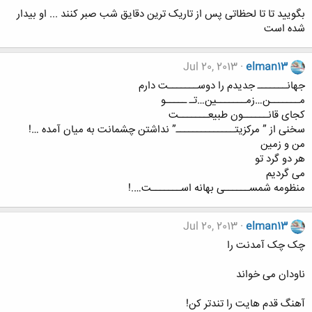
بگویید تا تا لحظاتی پس از تاریک ترین دقایق شب صبر کنند ... او بیدار
شده است
Jul 20, 2013
elman13
جهانـــــــ جدیدم را دوســـــــت دارم
مـــــــن…زمـــــــین…تـ ـــــو
کجای قانــــــون طبیعـــــــت
سخنی از ” مرکزیتــــــــــــــ” نداشتن چشمانت به میان آمده …!
من و زمین
هر دو گرد تو
می گردیم
منظومه شمســــــی بهانه اســـــــت….!
Jul 20, 2013
elman13
چک چک آمدنت را
ناودان می خواند
آهنگ قدم هایت را تندتر کن!