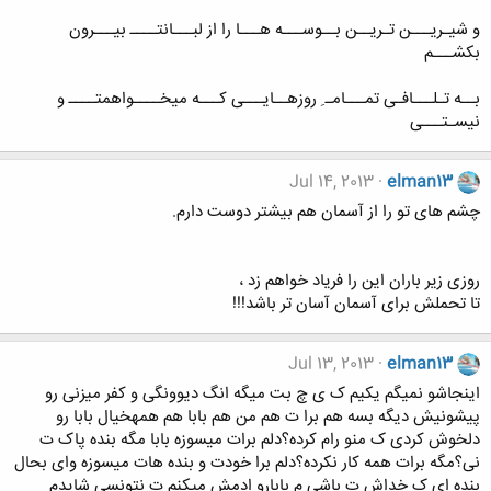
و شیـریـــن تـریــن بــوســـه هـــا را از لبـــانتــــ بیـــرون
بکشـــم
بــه تـلـــافـی تمـــامـ ِ روزهــایـــی کـــه میخــــواهمتــــ و
نیسـتـــی
Jul 14, 2013
elman13
چشم های تو را از آسمان هم بیشتر دوست دارم.
روزی زیر باران این را فریاد خواهم زد ،
تا تحملش برای آسمان آسان تر باشد!!!
Jul 13, 2013
elman13
اینجاشو نمیگم یکیم ک ی چ بت میگه انگ دیوونگی و کفر میزنی رو
پیشونیش دیگه بسه هم برا ت هم من هم بابا هم همهخیال بابا رو
دلخوش کردی ک منو رام کرده؟دلم برات میسوزه بابا مگه بنده پاک ت
نی؟مگه برات همه کار نکرده؟دلم برا خودت و بنده هات میسوزه وای بحال
بنده ای ک خداش ت باشی م بابارو ادمش میکنم ت نتونسی شایدم