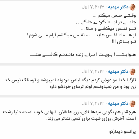
دکتر مهدیه
Jul 7, 2013
وقـتـے حـس میڪنم ...
جایــے در ایــטּ ڪره ے خاڪے . .
تــو نفـس میڪشـے و مـטּ ...
از هــماטּ نفـس هایتـــ ،،، نفـس میڪشم آرام مــی شوم !
تـو بــاش !!!
هـوایـتـــ ! بـویـت ! بـراے زنده مانـدنـم ڪافـــے ستـــ
دکتر مهدیه
Jul 7, 2013
تازگیا خدا مو عوض کردم دیگه لباس مردونه نمیپوشه و ترسناک نیس خدا
زن بود و من نمیدونسم اونم ترسای خودشو داره
دکتر مهدیه
Jul 7, 2013
هرچقدر هم بگویی مردها فلان، زن ها فلان. تنهایی خوب است، دنیا زشت
است، آخرش روزی قلبت برای کسی تندتر می زند.
پرانسو دیمارکو