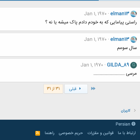
Jan 1, 1970
elman13
راستی پیامایی که به خودم دادم پاک میشه یا نه ؟
Jan 1, 1970
elman13
سال سومم
Jan 1, 1970
GILDA_89
G
مرسی .........................
اول
31 از 31
قبلی
کاربران
Persian
ارتباط با ما
قوانین و مقرّرات
حریم خصوصی
راهنما
R
S