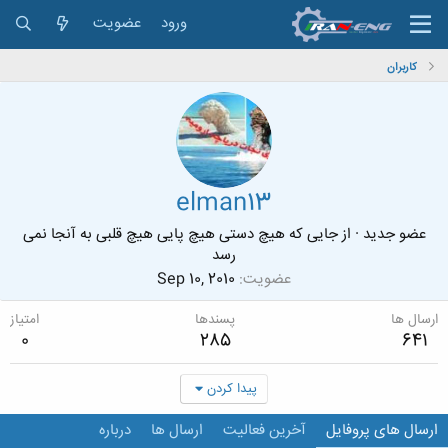
ورود
عضویت
کاربران
elman13
عضو جدید
·
از
جایی که هیچ دستی هیچ پایی هیچ قلبی به آنجا نمی
رسد
عضویت
Sep 10, 2010
ارسال ها
پسندها
امتیاز
0
285
641
پیدا کردن
ارسال های پروفایل
آخرین فعالیت
ارسال ها
درباره