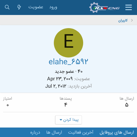
ورود
عضویت
کاربران
E
elahe_6592
40
·
عضو جدید
عضویت
Apr 23, 2009
آخرین بازدید
Jul 2, 2012
ارسال ها
پسندها
امتیاز
0
4
5
پیدا کردن
ارسال های پروفایل
آخرین فعالیت
ارسال ها
درباره