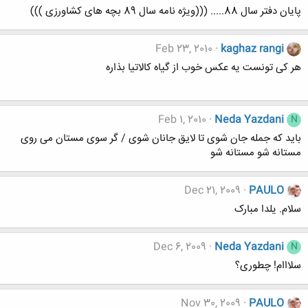
پایان دفتر سال 88..... (((ویژه نامه سال 89 بچه های کشاورزی )))
Feb 23, 2010
kaghaz rangi
هر کی تونست یه عکس خوب از گیاه کالاتیا بذاره
Feb 1, 2010
Neda Yazdani
N
بايد كه جمله جان شوی تا لايق جانان شوی / گر سوی مستان می روی
مستانه شو مستانه شو
Dec 21, 2009
PAULO
سلام. یلدا مبارک
Dec 6, 2009
Neda Yazdani
N
سلااام! چطوری؟
Nov 30, 2009
PAULO