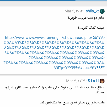
Mar 4, 2014
shila_kt
S
سلام دوست عزیز... خوبی؟
میشه کمک کنی...؟
http://www.www.www.iran-eng.ir/showthread.php/551719-
%DA%A9%D9%85%D9%85%D9%85%D9%85%D9%85%D9%
85%D9%85%D9%85%D9%85%D9%85%D9%85%D9%85%D
9%85%D9%85%D9%85%D9%85%D9%85%D9%85%D9%85
%D9%85%D9%85%D9%85%D9%85%D9%85-
%D9%85%D9%85%D9%85%D9%85%D9%85%D9%85%DA%
A9!?p=7376663#post7376663
Mar 7, 2013
S i s i l
انواع مختلف مواد غذایی و نوشیدنی هایی را که حاوی 200 کالری انرژی
هستند
علت دشواری بیدار شدن صبح ها مشخص شد