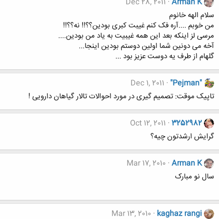
Dec 28, 2011
Arman K
سلام الهه خانوم
من خوبم ....آره فک کنم غیبت کبری بودین؟؟!! نه؟؟!!
مرسی لز اینکه بعد این همه غیبیت به یاد من بودین....
آخه می دونین شما اولین دوستم بودین اینجا...
گلهام از طرف یه دوست عزیز بود ...
Dec 1, 2011
"Pejman"
تاپیک موقت: تصمیم گیری در مورد احوالات تالار گیاهان دارویی !
Oct 12, 2011
3252982
گرایش ارشدتون چیه؟
Mar 17, 2010
Arman K
سال نو مبارک
Mar 13, 2010
kaghaz rangi