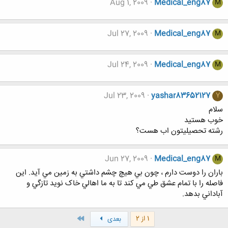
Aug 1, 2009
Medical_eng87
M
Jul 27, 2009
Medical_eng87
M
Jul 24, 2009
Medical_eng87
M
Jul 23, 2009
yashar83652127
Y
سلام
خوب هستید
رشته تحصیلیتون اب هست؟
Jun 27, 2009
Medical_eng87
M
باران را دوست دارم ، چون بي هيچ چشم داشتي به زمين مي آيد. اين
فاصله را با تمام عشق طي مي کند تا به ما اهالي خاک نويد تازگي و
آباداني بدهد.
آخر
1 از 2
بعدی